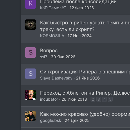
Проблема после консолидации
К
КоТ-СамолёТ
12 Фев 2026
Как быстро в рипер узнать темп и в
треку, есть ли скрипт?
KOSMOSILA
17 Ноя 2024
Вопрос
S
ssl7
30 Янв 2026
Синхронизация Рипера с внешним г
S
Slava Dashevsky
21 Янв 2026
Переход с Аблетон на Рипер, Делю
incubator
26 Июн 2018
2
3
4
5
Как можно красиво (удобно) оформи
google.bsk
24 Дек 2025