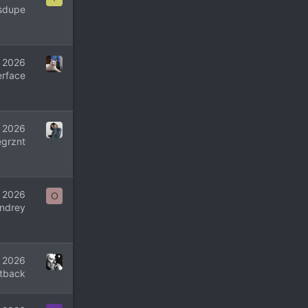
sdupe
 2026
rface
 2026
egrznt
 2026
O
ndrey
 2026
itback