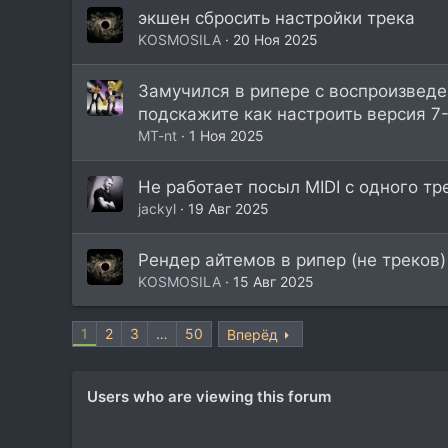
экшен сбросить настройки трека
KOSMOSILA
20 Ноя 2025
Замучился в рипере с воспроизведе
подскажите как настроить версия 7
МT-nt
1 Ноя 2025
Не работает посыл MIDI с одного тр
jackyl
19 Авг 2025
Рендер айтемов в рипер (не треков)
KOSMOSILA
15 Авг 2025
1
2
3
…
50
Вперёд
Users who are viewing this forum