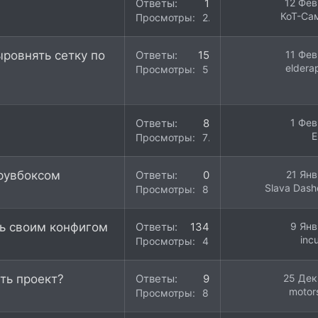
Ответы
1
12 Фев
КоТ-Са
Просмотры
270
ыровнять сетку по
Ответы
15
11 Фев
eldera
Просмотры
5K
Ответы
8
1 Фев
E
Просмотры
704
рувбоксом
Ответы
0
21 Янв
Slava Dash
Просмотры
801
сь своим конфигом
Ответы
134
9 Янв
inc
Просмотры
41K
ть проект?
Ответы
9
25 Дек
motor
Просмотры
813