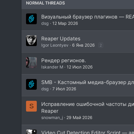
NORMAL THREADS
Визуальный браузер плагинов — REAP
dsg
12 Мар 2026
Reaper Updates
Igor Leontyev
6 Янв 2026
2
Рендер регионов.
Iskander M
12 Июл 2026
SMB - Кастомный медиа-браузер дл
dsg
7 Июл 2026
Исправление ошибочной частоты ди
S
Reaper
snowman_j
29 Май 2026
Video Cut Detection Editor Script — 