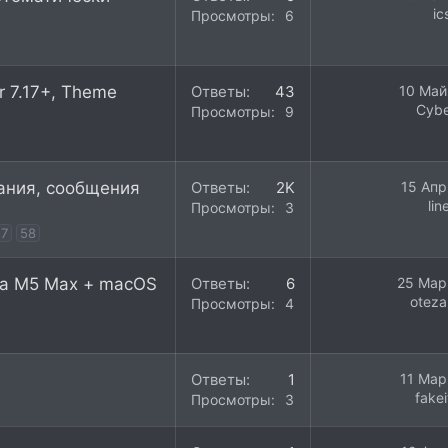
ic
Просмотры
600
r 7.17+, Theme
Ответы
43
10 Май
Cybe
Просмотры
9K
лания, сообщения
Ответы
2K
15 Апр
lin
Просмотры
329K
57
58
 на M5 Max + macOS
Ответы
6
25 Мар
oteza
Просмотры
413
Ответы
1
11 Мар
fake
Просмотры
307