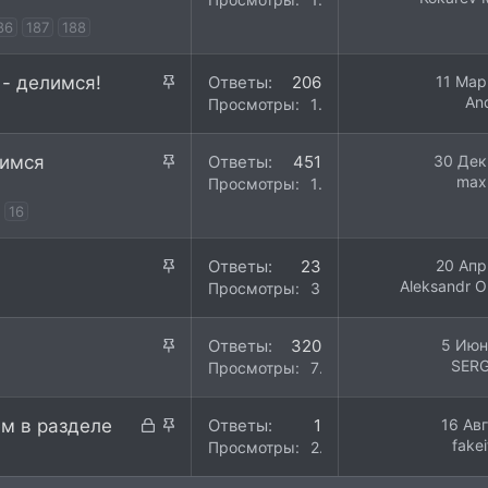
п
к
86
187
188
л
р
е
е
н
З
 - делимся!
Ответы
206
11 Мар
п
о
An
а
Просмотры
115K
л
к
е
р
н
З
чимся
Ответы
451
30 Дек
е
о
max
а
Просмотры
105K
п
к
16
л
р
е
е
н
З
Ответы
23
20 Апр
п
о
Aleksandr O
а
Просмотры
36K
л
к
е
р
н
З
Ответы
320
5 Июн
е
о
SER
а
Просмотры
77K
п
к
л
р
З
З
м в разделе
е
Ответы
1
16 Ав
е
fake
а
а
н
Просмотры
22K
п
к
к
о
л