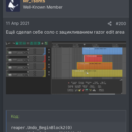
Mr_Tsonts
к
ц
Well-Known Member
и
и
11 Апр 2021
:
#200
Ещё сделал себе соло с зацикливанием razor edit area
Код:
reaper.Undo_BeginBlock2(0)
