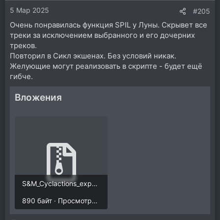
и
5 Мар 2025
:
#205
Очень понравилась функция SPIL у Луны. Скрывет все
треки за исключением выбранного и его дочерних
треков.
Повторил в Сикл экшенах. Без условий никак.
Желующие могут реализовать в скрипте - будет ещё
гибче.
Вложения
S&M_Cyclactions_export.INI.zip
890 байт · Просмотры: 206