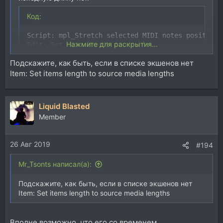
Код:
Script: mpl_Stretch selected MIDI notes positions 
Нажмите для раскрытия...
Edit: Set note length to double
Подскажите, как быть, если в списке экшенов нет
Item: Set items length to source media lengths
Код:
Liquid Blasted
Edit: Set note length to half

Member
Script: mpl_Stretch selected MIDI notes positions
26 Авг 2019
#194
Посмотреть вложение 145713
Mr_Tsonts написал(а):
[DOUBLEPOST=1525556372][/DOUBLEPOST]Кастомы,
позволящие заменять аудио файлы на другие,
Подскажите, как быть, если в списке экшенов нет
перебирая список и не открывая Media explorer. При
Item: Set items length to source media lengths
замене аудио сохраняет все предыдущие настройки
айтема - rate, pitch и даже item FX.
Длина адаптируется. Автоматически начинается
Вполне возможно, что его со временем