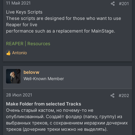
11 Май 2021
:
#201
Live Keys Scripts
These scripts are designed for those who want to use
Reaper for live
performance such as a replacement for MainStage.
REAPER | Resources
Antonio
Р
е
а
belovw
к
ц
Well-Known Member
и
и
28 Июл 2021
:
#202
Make Folder from selected Tracks
Очень старый кастом, но почему-то не
опубликованный. Создаёт фолдер (папку, группу) из
выбранных треков, с сохранением иерархии дочерних
треков (дочерние треки можно не выделять).