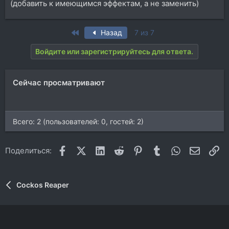
(добавить к имеющимся эффектам, а не заменить)
First
Назад
7 из 7
Войдите или зарегистрируйтесь для ответа.
Сейчас просматривают
Всего: 2 (пользователей: 0, гостей: 2)
Facebook
X (Twitter)
LinkedIn
Reddit
Pinterest
Tumblr
WhatsApp
Электр
Сс
Поделиться:
Cockos Reaper