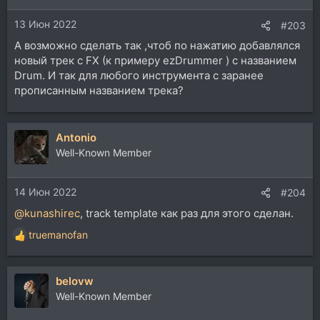
и
13 Июн 2022
:
#203
А возможно сделать так ,чтоб по нажатию добавлялся
новый трек с FX (к примеру ezDrummer ) с названием
Drum. И так для любого инструмента с заранее
прописанным названием трека?
Antonio
Well-Known Member
14 Июн 2022
#204
@kunashirec
, track template как раз для этого сделан.
truemanofan
Р
е
а
belovw
к
ц
Well-Known Member
и