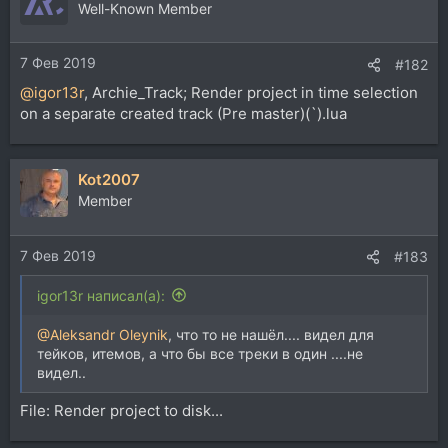
Well-Known Member
7 Фев 2019
#182
@igor13r
, Archie_Track; Render project in time selection
on a separate created track (Pre master)(`).lua
Kot2007
Member
7 Фев 2019
#183
igor13r написал(а):
@Aleksandr Oleynik
, что то не нашёл.... видел для
тейков, итемов, а что бы все треки в один ....не
видел..
File: Render project to disk...