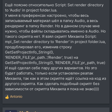
Ещё поясню относительно Script: Set render directory
to 'Audio' in project folder.lua.
У меня в преференсах настроено, чтобы весь
записываемый материал шёл в папку Audio, а весь
рендеринг в папку Render. Но в данном случае мне
нужно, чтобы файлы складывались именно в Audio. Но
такого скрипта нет. Я взял скрипт Михаила Script:
mpl_Set render directory to 'Render' in project folder.lua,
продублировал его, изменив строку
GetSetProjectInfo_String(0,
'RENDER_FILE',pr_path..'/Render', true) на
GetSetProjectInfo_String(0, 'RENDER_FILE',pr_path, true)
И ещё сделал себе пару других вариантов. Но это
будет работать, только если установлен реапак
Михаила, так как в этом скрипте идёт ссылка на код из
другого скрипта. Как сделать подобный скрипт без
зависимости от скрипта Михаила я пока не знаю))))
Antonio
Р
е
а