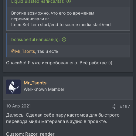
Liquid Blasted написал(а):
Вполне возможно, что его со временем
переименовали в:
Можно еще переключать рандомно, используя экшн
Item: Set item start/end to source media start/end
Xenakios/SWS: Switch item source file to random in
folder
borisuperful написал(а):
Посмотреть вложение 145714
@Mr_Tsonts
, так и есть
Если длину не нужно адаптировать, то можно убрать
экшн
Спасибо! Я уже испробовал его. Всё работает))
Item: Set items length to source media lengths
Mr_Tsonts
Well-Known Member
10 Апр 2021
#197
Делюсь. Сделал себе пару кастомов для быстрого
перевода миди материала в аудио в проекте.
Custom: Razor_render