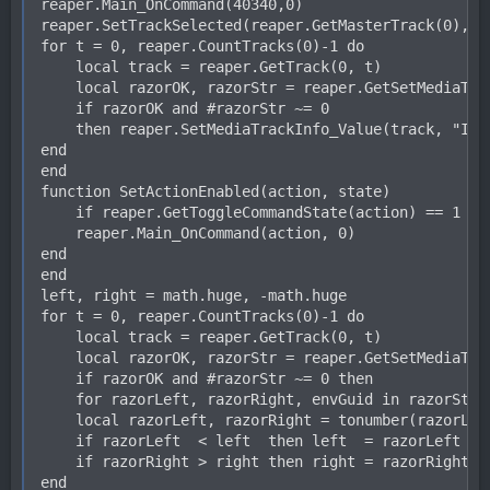
reaper.Main_OnCommand(40340,0)

reaper.SetTrackSelected(reaper.GetMasterTrack(0), fa
for t = 0, reaper.CountTracks(0)-1 do

    local track = reaper.GetTrack(0, t)

    local razorOK, razorStr = reaper.GetSetMediaTra
    if razorOK and #razorStr ~= 0

    then reaper.SetMediaTrackInfo_Value(track, "I_SO
end

end

function SetActionEnabled(action, state)

    if reaper.GetToggleCommandState(action) == 1 ~= 
    reaper.Main_OnCommand(action, 0)

end

end

left, right = math.huge, -math.huge

for t = 0, reaper.CountTracks(0)-1 do

    local track = reaper.GetTrack(0, t)

    local razorOK, razorStr = reaper.GetSetMediaTra
    if razorOK and #razorStr ~= 0 then

    for razorLeft, razorRight, envGuid in razorStr:
    local razorLeft, razorRight = tonumber(razorLeft
    if razorLeft  < left  then left  = razorLeft end
    if razorRight > right then right = razorRight en
end
