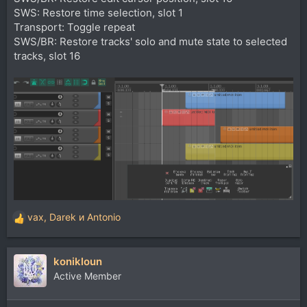
SWS: Restore time selection, slot 1
Transport: Toggle repeat
SWS/BR: Restore tracks' solo and mute state to selected
tracks, slot 16
vax
,
Darek
и
Antonio
Р
е
а
konikloun
к
ц
Active Member
и
и