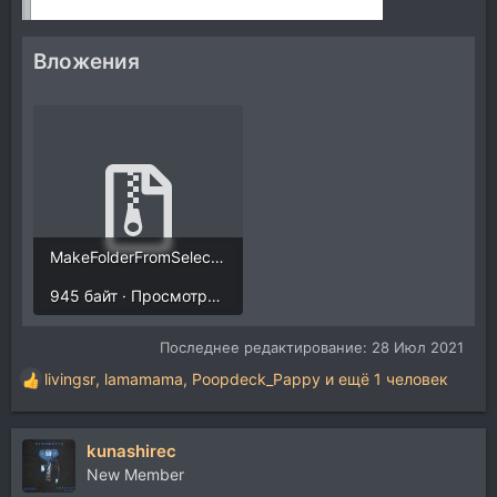
Вложения
MakeFolderFromSelectedTrackWithClidrenTrack.ReaperKeyMap.zip
945 байт · Просмотры: 351
Последнее редактирование:
28 Июл 2021
livingsr
,
lamamama
,
Poopdeck_Pappy
и ещё 1 человек
Р
е
а
kunashirec
к
ц
New Member
и