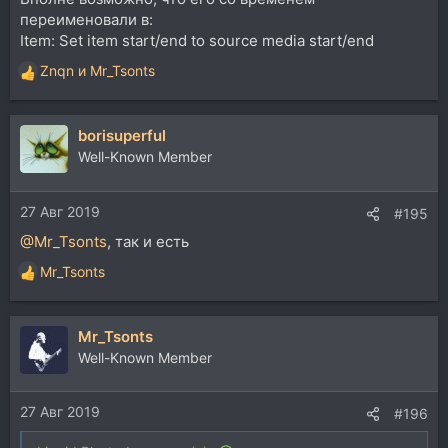
проигрывание загруженного аудио, примерно как в
переименовали в:
браузере "auto play".
Item: Set item start/end to source media start/end
Для переключения вперед
Znqn
и
Mr_Tsonts
Р
е
Код:
а
borisuperful
к
Transport: Stop

ц
Well-Known Member
Item navigation: Move cursor to start of items

и
Xenakios/SWS: Switch item source file to next in f
и
Item: Set items length to source media lengths

27 Авг 2019
:
#195
Transport: Play
@Mr_Tsonts
, так и есть
Mr_Tsonts
Р
Для переключения назад
е
а
Код:
Mr_Tsonts
к
ц
Well-Known Member
Transport: Stop

и
Item navigation: Move cursor to start of items

и
Xenakios/SWS: Switch item source file to previous 
27 Авг 2019
:
#196
Item: Set items length to source media lengths

Transport: Play