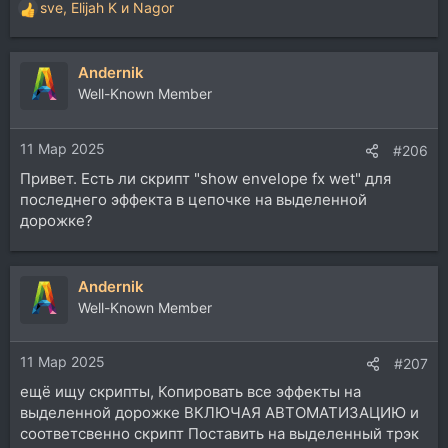
sve
,
Elijah K
и
Nagor
Р
е
а
Andernik
к
ц
Well-Known Member
и
и
11 Мар 2025
:
#206
Привет. Есть ли скрипт "show envelope fx wet" для
последнего эффекта в цепочке на выделенной
дорожке?
Andernik
Well-Known Member
11 Мар 2025
#207
ещё ищу скрипты, Копировать все эффекты на
выделенной дорожке ВКЛЮЧАЯ АВТОМАТИЗАЦИЮ и
соответсвенно скрипт Поставить на выделенный трэк