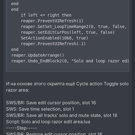
end

end

    if left <= right then

    reaper.PreventUIRefresh(1)

    reaper.GetSet_LoopTimeRange2(0, true, false, lef
    reaper.SetEditCurPos(left, true, false)

    SetActionEnabled(1068, true)

    reaper.PreventUIRefresh(-1)

end

reaper.UpdateArrange()

reaper.Undo_EndBlock2(0, "Solo and loop razor edit 
И на основе этого скрипта ещё Cycle action Toggle solo
razor area:
SWS/BR: Save edit cursor position, slot 16
SWS: Save time selection, slot 1
SWS/BR: Save all tracks' solo and mute state, slot 16
Script: Solo and loop razor edit area.lua
-----Step-----
SWS/BR: Restore edit cursor position, slot 16