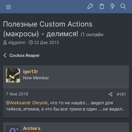
Полезные Custom Actions
(макросы) - делимся!
(1 онлайн
А
Д
diggidon
22 Дек 2013
в
а
т
т
Cockos Reaper
о
а
р
н
т
а
igor13r
е
ч
New Member
м
а
ы
л
а
7 Фев 2019
#181
@Aleksandr Oleynik
, что то не нашёл.... видел для
тейков, итемов, а что бы все треки в один ....не видел..
Archie's