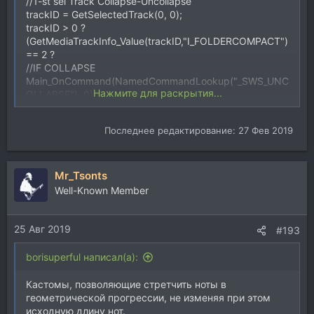
//1-st sel Track Collapse-Uncollapse
trackID = GetSelectedTrack(0, 0);
trackID > 0 ?
(GetMediaTrackInfo_Value(trackID,"I_FOLDERCOMPACT")
== 2 ?
//IF COLLAPSE
Main_OnCommand(NamedCommandLookup("_SWS_UNC
Нажмите для раскрытия...
OLLAPSE"), 0) :
//Else(IF UNCOLLAPSE)
Main_OnCommand(NamedCommandLookup("_SWS_COL
Последнее редактирование:
27 Фев 2019
LAPSE"), 0);
);
Mr_Tsonts
Well-Known Member
25 Авг 2019
#193
borisuperful написал(а):
Кастомы, позволяющие стретчить ноты в
геометрической прогрессии, не изменяя при этом
исходную длину нот.