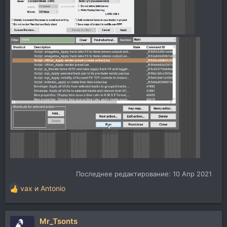
Последнее редактирование:
10 Апр 2021
vax
и
Antonio
Р
е
а
Mr_Tsonts
к