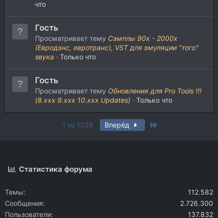
что
Гость
Просматривает тему
Сэмплы 90х - 2000х
(Евродэнс, евротранс), VST для эмуляции "того"
звука
Только что
Гость
Просматривает тему
Oбновления для Pro Tools !!!
(8.xxx 9.xxx 10.xxx Updates)
Только что
Last
1 из 1024
Вперёд
Статистика форума
Темы
112.582
Сообщения
2.726.300
Пользователи
137.832