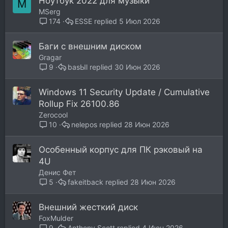
Ноутбук 2022 для музыки
M
MSerg
ESSE
5 Июл 2026
174
Баги с внешним диском
Gragar
basЫl
30 Июн 2026
9
Windows 11 Security Update / Cumulative
Rollup Fix 26100.86
Zerocool
nelepos
28 Июн 2026
10
Особенный корпус для ПК рэковый на
4U
Денис Фет
fakeitback
28 Июн 2026
5
Внешний жесткий диск
FoxMulder
Anthony Scott
4 Июн 2026
9