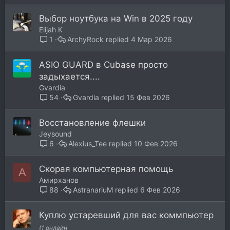
Выбор ноутбука на Win в 2025 году
Elijah K
ArchyRock
4 Мар 2026
1
ASIO GUARD в Cubase просто
задыхается....
Gvardia
Gvardia
15 Фев 2026
54
Восстановление флешки
Jeysound
Alexius_Tee
10 Фев 2026
6
Скорая компьютерная помощь
A
Aмирханов
AstranariuM
6 Фев 2026
88
Куплю устаревший для вас коммпьютер
(1 онлайн