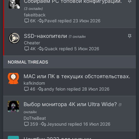
З
Собираем PC топовой конфигурации.
л
а
(3 онлайн)
е
к
fakeitback
н
р
Pavell
23 Июн 2026
6K
о
е
п
З
SSD-накопители
(1 онлайн
л
а
Cheater
е
к
Quack
5 Июн 2026
4K
н
р
о
е
NORMAL THREADS
п
л
MAC или ПК в текущих обстоятельствах.
е
kafkindom
н
andy felon
28 Июл 2026
46
о
Выбор монитора 4К или Ultra Wide?
(1
онлайн
DoTheBeat
Jeysound
16 Июл 2026
359