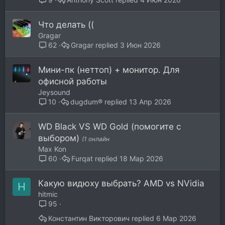
Что делать ((
Gragar
Gragar
3 Июн 2026
62
Мини-пк (неттоп) + монитор. Для
офисной работы
Jeysound
dugdum®
13 Апр 2026
10
WD Black VS WD Gold (помогите с
выбором)
(1 онлайн
Max Kon
Furqat
18 Мар 2026
60
Какую видюху выбрать? AMD vs NVidia
H
hitmic
95
Константин Викторович
6 Мар 2026