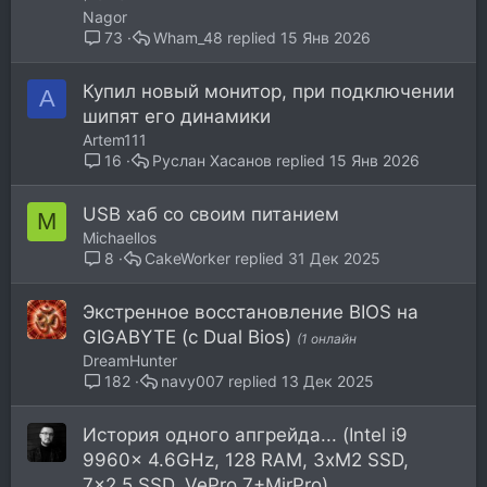
Nagor
Wham_48
15 Янв 2026
73
Купил новый монитор, при подключении
A
шипят его динамики
Artem111
Руслан Хасанов
15 Янв 2026
16
USB хаб со своим питанием
M
Michaellos
CakeWorker
31 Дек 2025
8
Экстренное восстановление BIOS на
GIGABYTE (c Dual Bios)
(1 онлайн
DreamHunter
navy007
13 Дек 2025
182
История одного апгрейда... (Intel i9
9960x 4.6GHz, 128 RAM, 3xM2 SSD,
7x2.5 SSD, VePro 7+MirPro)