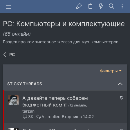
PC: Компьютеры и комплектующие
(65 онлайн)
Раздел про компьютерное железо для муз. компьютеров
PC
Фильтры
STICKY THREADS
З
А давайте теперь соберем
а
бюджетный комп!
(12 онлайн)
к
tarzan
р
A .
Вторник в 14:02
3K
е
п