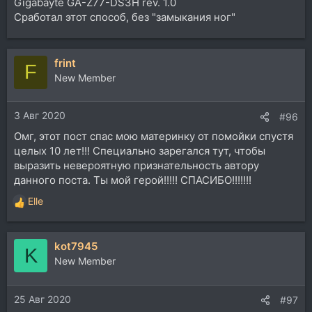
Gigabayte GA-Z77-DS3H rev. 1.0
Сработал этот способ, без "замыкания ног"
frint
F
New Member
3 Авг 2020
#96
Омг, этот пост спас мою материнку от помойки спустя
целых 10 лет!!! Специально зарегался тут, чтобы
выразить невероятную признательность автору
данного поста. Ты мой герой!!!!! СПАСИБО!!!!!!!
Elle
Р
е
а
kot7945
к
K
ц
New Member
и
и
25 Авг 2020
:
#97