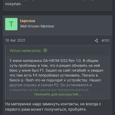
покупал.
tapcous
T
Well-Known Member
16 Авг 2021
#101
Vkinus написал(а):
У меня материнка GA-H61M-DS2 Rev 1.0. В общем
суть проблемы в том, что я решил обновить на ней
биос у меня был F1. Зашел на сайт гигабайт и увидел
что там есть F4 попробовал установить. Писало в
биосе q- flash что не подходит к устройству. Нашел
другую ссылку и скачал F2. Он установился и
комьютер начал циклично перезагружаться.
Нажмите для раскрытия...
Попробовал с замыканием m_bios либо не попадаю в
момент либо рукожоп. Потому что не происходит
На материнке надо замкнуть контакты, не всегда с
ничего при замыкании. Задержать кнопку тоже
первого раза может получиться, пробуйте.
пробовал не помогает. Что можно сделать? Позвонил
в сервисный центр мне сказали перепрошивка биос