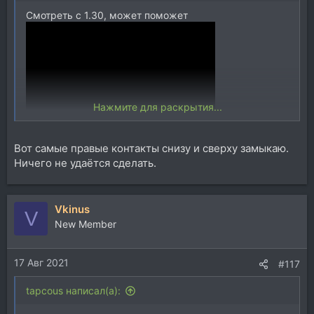
Смотреть с 1.30, может поможет
Нажмите для раскрытия...
Вот самые правые контакты снизу и сверху замыкаю.
Ничего не удаётся сделать.
Vkinus
V
New Member
17 Авг 2021
#117
tapcous написал(а):