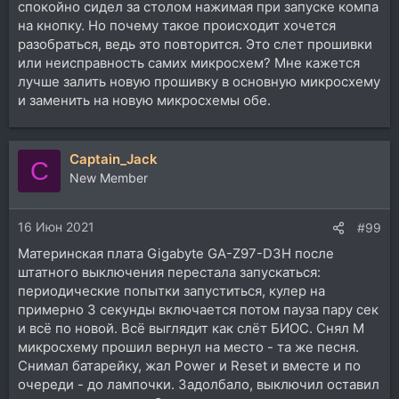
спокойно сидел за столом нажимая при запуске компа
на кнопку. Но почему такое происходит хочется
разобраться, ведь это повторится. Это слет прошивки
или неисправность самих микросхем? Мне кажется
лучше залить новую прошивку в основную микросхему
и заменить на новую микросхемы обе.
Captain_Jack
C
New Member
16 Июн 2021
#99
Материнская плата Gigabyte GA-Z97-D3H после
штатного выключения перестала запускаться:
периодические попытки запуститься, кулер на
примерно 3 секунды включается потом пауза пару сек
и всё по новой. Всё выглядит как слёт БИОС. Снял М
микросхему прошил вернул на место - та же песня.
Снимал батарейку, жал Power и Reset и вместе и по
очереди - до лампочки. Задолбало, выключил оставил