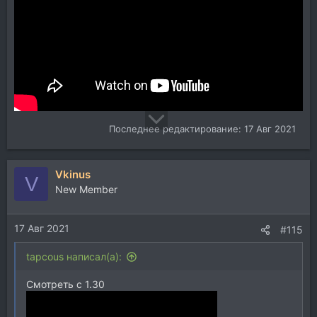
Последнее редактирование:
17 Авг 2021
Vkinus
V
New Member
17 Авг 2021
#115
tapcous написал(а):
Смотреть с 1.30