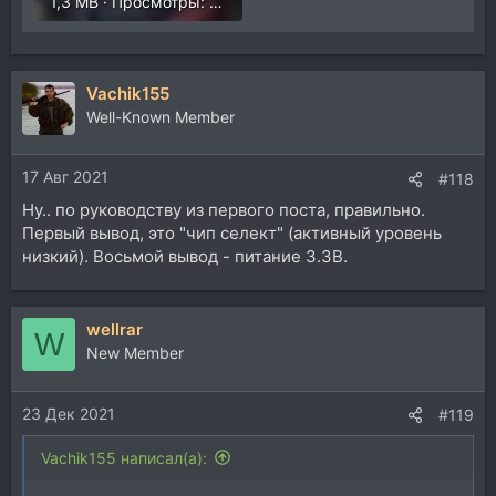
1,3 MB · Просмотры: 898
Vachik155
Well-Known Member
17 Авг 2021
#118
Ну.. по руководству из первого поста, правильно.
Первый вывод, это "чип селект" (активный уровень
низкий). Восьмой вывод - питание 3.3В.
wellrar
W
New Member
23 Дек 2021
#119
Vachik155 написал(а):