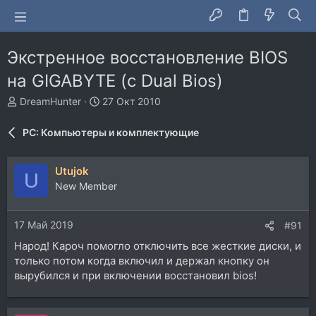
Экстренное восстановление BIOS
на GIGABYTE (c Dual Bios)
А
Д
DreamHunter
27 Окт 2010
в
а
т
т
PC: Компьютеры и комплектующие
о
а
р
н
т
а
Utujok
U
е
ч
New Member
м
а
ы
л
а
17 Май 2019
#91
Народ! Кароч помогло отключить все жесткие диски, и
только потом когда включил и держал кнопку он
вырубился и при включении восстановил bios!