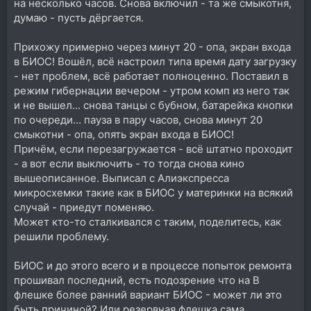
на несколько часов. Снова включил - та же смыкотня,
думаю - пусть дёргается.
Прихожу примерно через минут 20 - опа, экран входа
в БИОС! Вошёл, всё настроил типа время дату загрузку
- нет проблем, всё работает полноценно. Поставил в
режим гибернации вечером - утром комп из него так
и не вышел... снова танцы с бубном, батарейка кнопки
по очереди... пауза в пару часов, снова минут 20
смыкотни - опа, опять экран входа в БИОС!
Причём, если перезагружается - всё штатно проходит
- а вот если выключить - то тогда снова кино
вышеописанное. Выписал с Алиэкспресса
микросхемки такие как в БИОС у материнки на всякий
случай - приедут поменяю.
Может кто-то сталкивался с таким, поделитесь, как
решили проблему.
БИОС и до этого всего и в процессе попыток ремонта
прошивал последний, есть подозрение что на В
флешке более ранний вариант БИОС - может ли это
быть причиной? Или резервная флешка сама