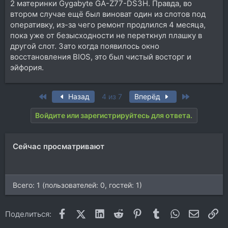
2 материнки Gygabyte GA-Z77-DS3H. Правда, во
втором случае ещё был виноват один из слотов под
оперативку, из-за чего ремонт продлился 4 месяца,
пока уже от безысходности не переткнул плашку в
другой слот. Зато когда появилось окно
восстановления BIOS, это был чистый восторг и
эйфория.
First
Last
Назад
4 из 7
Вперёд
Войдите или зарегистрируйтесь для ответа.
Сейчас просматривают
Всего: 1 (пользователей: 0, гостей: 1)
Facebook
X (Twitter)
LinkedIn
Reddit
Pinterest
Tumblr
WhatsApp
Электр
Сс
Поделиться: