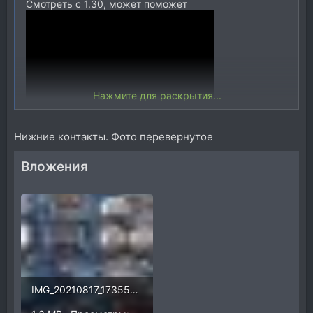
Смотреть с 1.30, может поможет
Нажмите для раскрытия...
Нижние контакты. Фото перевернутое
Вложения
IMG_20210817_173559.jpg