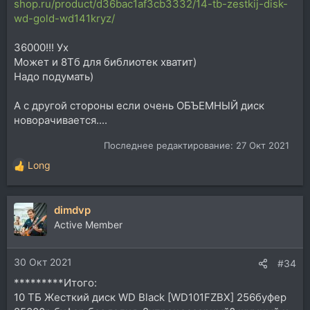
shop.ru/product/d36bac1af3cb3332/14-tb-zestkij-disk-
wd-gold-wd141kryz/
36000!!! Ух
Может и 8Тб для библиотек хватит)
Надо подумать)
А с другой стороны если очень ОБЪЕМНЫЙ диск
новорачивается....
Последнее редактирование:
27 Окт 2021
Long
Р
е
а
dimdvp
к
ц
Active Member
и
и
30 Окт 2021
:
#34
*********Итого:
10 ТБ Жесткий диск WD Black [WD101FZBX] 256буфер