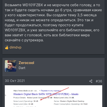
Возьмите WD101FZBX и не морочьте себе голову, а то
так и будете сидеть ночами до 6 утра, сравнивая какие
у кого характеристики. Вы создали тему 3,5 месяца
назад, и никак не можете определиться. Это так и
будет продолжаться, поэтому просто купите
WD101FZBX, и уже заполняйте его библиотеками, его
вам хватит с головой, хоть все библиотеки мира
скачайте с рутрекера.
dimdvp
Р
е
а
Zerocool
к
ц
Dart
и
и
30 Окт 2021
:
#36