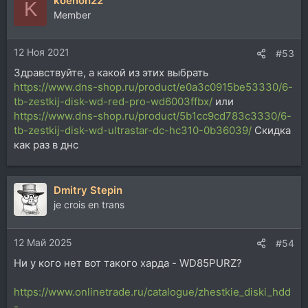
koenoh22
K
Member
12 Ноя 2021
#53
Здравствуйте, а какой из этих выбрать
https://www.dns-shop.ru/product/e0a3c0915be53330/6-
tb-zestkij-disk-wd-red-pro-wd6003ffbx/
или
https://www.dns-shop.ru/product/5b1cc9cd783c3330/6-
tb-zestkij-disk-wd-ultrastar-dc-hc310-0b36039/
Скидка
как раз в днс
Dmitry Stepin
je crois en trans
12 Май 2025
#54
Ни у кого нет вот такого харда - WD85PURZ?
https://www.onlinetrade.ru/catalogue/zhestkie_diski_hdd
-