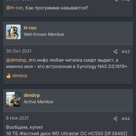
@H-ron
, Как программа называется?
H-ron
Well-Known Member
30 Окт 2021
#43
@dimdvp
, это инфо любая читалка смарт выдаст, а
именно моя - это встроенная в Synology NAS DS1819+.
dimdvp
Р
е
а
dimdvp
к
ц
Active Member
и
и
8 Ноя 2021
:
#44
Вообщем, купил
16 ТБ Жесткий диск WD Ultrastar DC HC550 [0F38462]