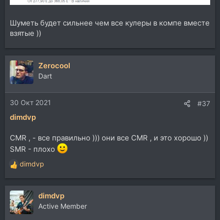
Шуметь будет сильнее чем все кулеры в компе вместе
взятые ))
Zerocool
Dart
30 Окт 2021
#37
dimdvp
CMR , - все правильно ))) они все CMR , и это хорошо ))
SMR - плохо
dimdvp
Р
е
а
dimdvp
к
ц
Active Member
и