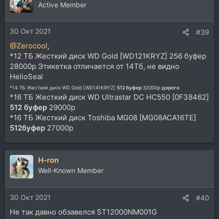
Active Member
30 Окт 2021
#39
@Zerocool
,
*12 ТБ Жесткий диск WD Gold [WD121KRYZ] 256 буфер
28000р Этикетка отличается от 14Тб, не видно
HelioSeal
*14 ТБ Жесткий диск WD Gold [WD141KRYZ]
512 буфер
32000р
дорого
*16 ТБ Жесткий диск WD Ultrastar DC HC550 [0F38462]
512 буфер
29000р
*16 ТБ Жесткий диск Toshiba MG08 [MG08ACA16TE]
512буфер
27000р
H-ron
Well-Known Member
30 Окт 2021
#40
Не так давно обзавелся ST12000NM001G