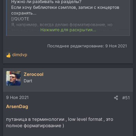
Нужно ли разбивать на разделы?
Если хочу библиотеки сэмплов, записи с концертов
сохранять...
[/QUOTE
Я, например, всегда делаю форматирование, но
Нажмите для раскрытия...
только галочка быстрое. Разделы по желанию, как
вариант 2 по 7,5Тб, на одном сэмплы, на другом
видео, или как угодно, не принципиально.
Последнее редактирование:
9 Ноя 2021
dimdvp
Р
е
а
Zerocool
к
ц
Dart
и
и
9 Ноя 2021
:
#51
ArsenDag
путаница в терминологии , low level format , это
полное форматирование )