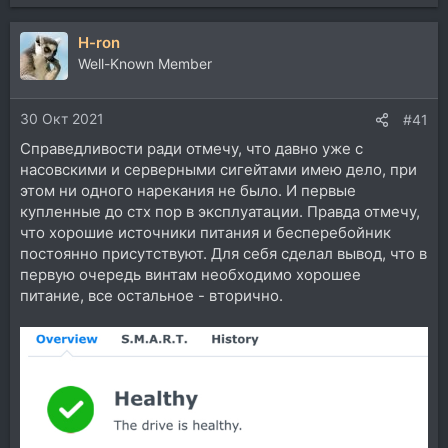
е
а
H-ron
к
ц
Well-Known Member
и
и
30 Окт 2021
:
#41
Справедливости ради отмечу, что давно уже с
насовскими и серверными сигейтами имею дело, при
этом ни одного нарекания не было. И первые
купленные до стх пор в эксплуатации. Правда отмечу,
что хорошие источники питания и бесперебойник
постоянно присутствуют. Для себя сделал вывод, что в
первую очередь винтам необходимо хорошее
питание, все остальное - вторично.