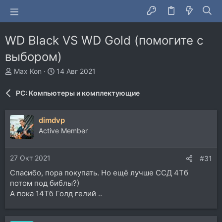
WD Black VS WD Gold (помогите с
выбором)
А
Д
Max Kon
14 Авг 2021
в
а
т
т
PC: Компьютеры и комплектующие
о
а
р
н
т
а
dimdvp
е
ч
Active Member
м
а
ы
л
а
27 Окт 2021
#31
Спасибо, пора покупать. Но ещё лучше ССД 4Тб
потом под библы?)
А пока 14Тб Голд гелий ..