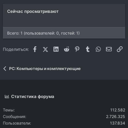
Сейчас просматривают
Всего: 1 (пользователей: 0, гостей: 1)
Facebook
X (Twitter)
LinkedIn
Reddit
Pinterest
Tumblr
WhatsApp
Электр
Сс
Поделиться:
PC: Компьютеры и комплектующие
Статистика форума
Темы
112.582
Сообщения
2.726.325
Пользователи
137.834