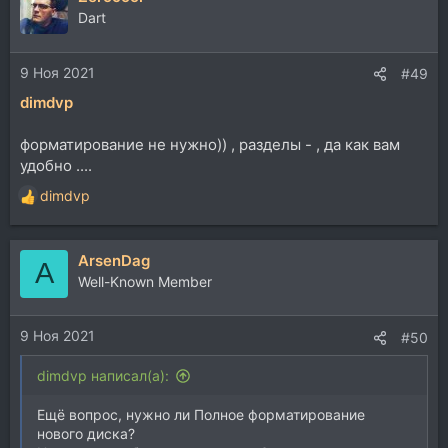
Dart
9 Ноя 2021
#49
dimdvp
форматирование не нужно)) , разделы - , да как вам
удобно ....
dimdvp
Р
е
а
ArsenDag
к
A
ц
Well-Known Member
и
и
9 Ноя 2021
:
#50
dimdvp написал(а):
Ещё вопрос, нужно ли Полное форматирование
нового диска?