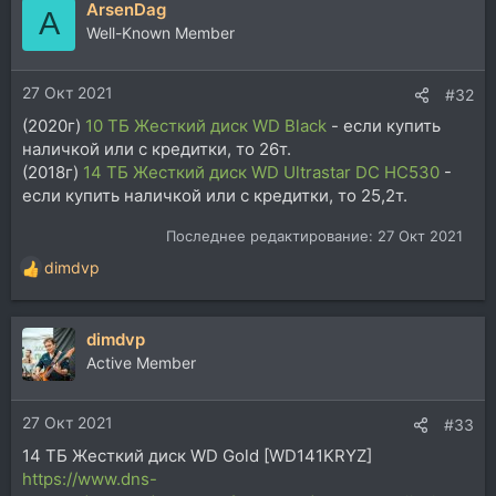
ArsenDag
A
Well-Known Member
27 Окт 2021
#32
(2020г)
10 ТБ Жесткий диск WD Black
- если купить
наличкой или с кредитки, то 26т.
(2018г)
14 ТБ Жесткий диск WD Ultrastar DC HC530
-
если купить наличкой или с кредитки, то 25,2т.
Последнее редактирование:
27 Окт 2021
dimdvp
Р
е
а
dimdvp
к
ц
Active Member
и
и
27 Окт 2021
:
#33
14 ТБ Жесткий диск WD Gold [WD141KRYZ]
https://www.dns-