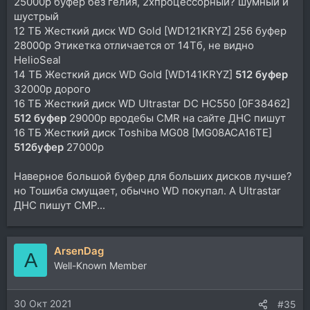
25000р буфер без гелия, 2хпроцессорный? шумный и
шустрый
12 ТБ Жесткий диск WD Gold [WD121KRYZ] 256 буфер
28000р Этикетка отличается от 14Тб, не видно
HelioSeal
14 ТБ Жесткий диск WD Gold [WD141KRYZ]
512 буфер
32000р дорого
16 ТБ Жесткий диск WD Ultrastar DC HC550 [0F38462]
512 буфер
29000р вродебы CMR на сайте ДНС пишут
16 ТБ Жесткий диск Toshiba MG08 [MG08ACA16TE]
512буфер
27000р
Наверное большой буфер для больших дисков лучше?
но Тошиба смущает, обычно WD покупал. А Ultrastar
ДНС пишут СМР...
ArsenDag
A
Well-Known Member
30 Окт 2021
#35