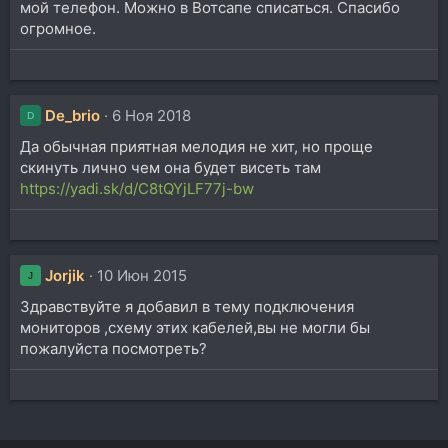
мой телефон. Можно в Вотсапе списаться. Спасибо
и
огромное.
:
De_brio
6 Ноя 2018
D
Да обычная приятная мелодия не хит, но проще
скинуть лично чем она будет висеть там
https://yadi.sk/d/C8tQYjLF77j-bw
Jorjik
10 Июн 2015
J
Здравствуйте я добавил в тему подключения
мониторов ,схему этих кабелей,вы не могли бы
пожалуйста посмотреть?