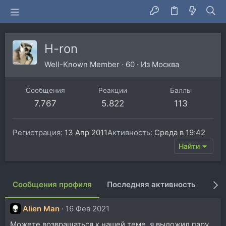
H-ron
Well-Known Member
·
60
·
Из
Москва
Сообщения
Реакции
Баллы
7.767
5.822
113
Регистрация
13 Апр 2011
Активность
Среда в 19:42
Найти
Сообщения профиля
Последняя активность
Пуб
Alien Man
16 Фев 2021
Можете возвращаться к нашей теме, я выложил пару