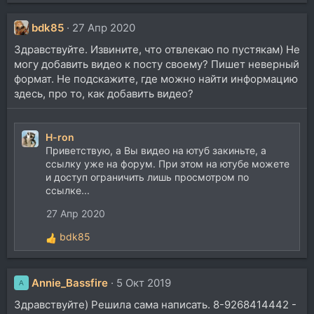
bdk85
27 Апр 2020
Здравствуйте. Извините, что отвлекаю по пустякам) Не
могу добавить видео к посту своему? Пишет неверный
формат. Не подскажите, где можно найти информацию
здесь, про то, как добавить видео?
H-ron
Приветствую, а Вы видео на ютуб закиньте, а
ссылку уже на форум. При этом на ютубе можете
и доступ ограничить лишь просмотром по
ссылке...
27 Апр 2020
bdk85
Р
е
а
Annie_Bassfire
к
5 Окт 2019
A
ц
Здравствуйте) Решила сама написать. 8-9268414442 -
и