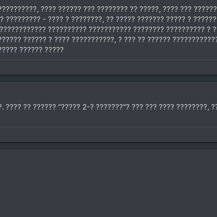
??????????, ???? ?????? ??? ???????? ?? ?????, ???? ??? ?????
 ????????? - ???? ? ????????, ?? ????? ??????? ????? ? ??????
 ???????????? ?????????? ??????????? ???????? ?????????? ? ??
?????? ?????? ? ???? ???????????, ? ??? ?? ?????? ???????????
????? ?????? ?????
. ???? ?? ?????? "????? 2-? ???????"? ??? ??? ???? ????????, ??