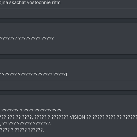
ojna skachat vostochnie ritm
 ??????? ????????? ?????
?? ?????? ?????????????? ?????(
 ??????? ? ???? ???????????,
?? ??? ?? ????, ????? ? ??????? VISION ?? ????? ???? ?? ??????
, ?? ??? ?????? ???????.
???? ? ????? ??????.