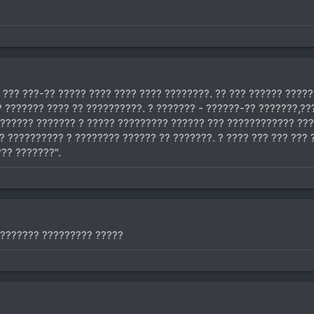
 ??? ???-?? ????? ???? ???? ???? ????????. ?? ??? ?????? ?????
? ??????? ???? ?? ??????????. ? ??????? - ??????-?? ???????,???
?????? ??????? ? ????? ????????? ?????? ??? ???????????? ????
? ?????????? ? ???????? ?????? ?? ???????. ? ???? ??? ??? ??? 
?? ???????".
 ??????? ????????? ?????