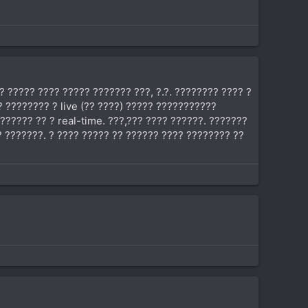
? ????? ???? ????? ??????? ???, ?.?. ???????? ???? ?
 ???????? ? live (?? ????) ????? ???????????
????? ?? ? real-time. ???,??? ???? ??????. ???????
? ???????. ? ???? ????? ?? ?????? ???? ???????? ??