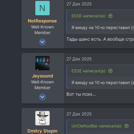
14.171
27 Дек 2025
N
113
58
ESSE написал(а):
NotResponse
Москвы
Well-Known
Я винду на 10-ю переставил ))
Member
Тады шанс есть. А вообще стра
30 Авг 2021
2.478
2.599
27 Дек 2025
113
ESSE написал(а):
Jeysound
Well-Known
Я винду на 10-ю переставил ))
Member
Вот ты псих...
30 Апр 2012
5.548
3.628
27 Дек 2025
113
Russia
UnCleNooBer написал(а):
Dmitry Stepin