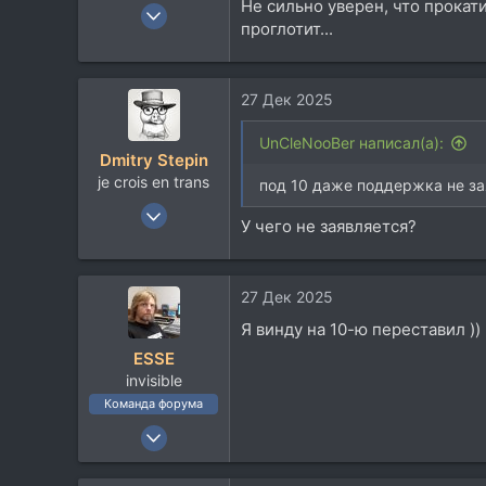
Не сильно уверен, что прокатит
30 Авг 2021
проглотит...
2.478
2.599
113
27 Дек 2025
UnCleNooBer написал(а):
Dmitry Stepin
je crois en trans
под 10 даже поддержка не з
12 Янв 2004
У чего не заявляется?
19.218
14.126
113
27 Дек 2025
42
Я винду на 10-ю переставил ))
Москва
ESSE
t.me
invisible
Команда форума
23 Сен 2006
9.093