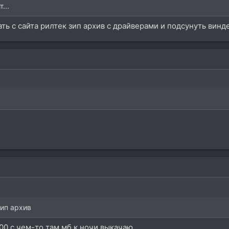
...
ть с сайта рилтек зип архив с драйверами и подсунуть винде
зип архив
 400 с чем-то там мб к ночи выкачаю.