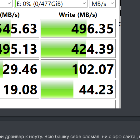
й драйвер к ноуту. Всю башку себе сломал, ни с офф сайта , 