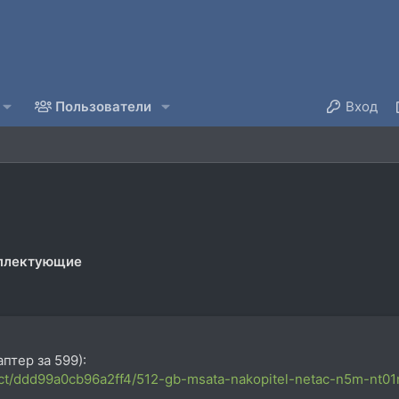
Пользователи
Вход
мплектующие
аптер за 599):
uct/ddd99a0cb96a2ff4/512-gb-msata-nakopitel-netac-n5m-nt