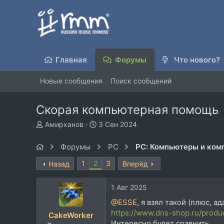
Главная
Форумы
Что нового?
Новые сообщения
Поиск сообщений
Скорая компьютерная помощь
А
Д
Aмирханов
3 Сен 2024
в
а
т
т
Форумы
PC
PC: Компьютеры и ко
о
а
р
н
1
2
3
Назад
Вперёд
т
а
е
ч
1 Авг 2025
м
а
ы
л
@ESSE
, я взял такой (плюс, ад
а
https://www.dns-shop.ru/prod
CakeWorker
Интересно будет сравнить.