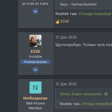
je crois en trans
Звук - harman/kardon
12 Янв 2004
Realtek там.
Отсюда попробуй 
19.218
ESSE
14.126
Р
е
113
а
42
27 Дек 2025
к
Москва
ц
Ща попробую. Только чуть позж
и
t.me
ESSE
и
invisible
:
Команда форума
23 Сен 2006
9.093
14.171
27 Дек 2025
N
113
58
Dmitry Stepin написал(а):
NotResponse
Москвы
Well-Known
Realtek там.
Отсюда попробуй
Member