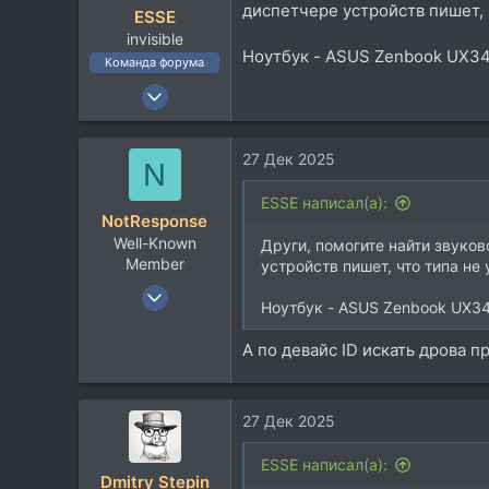
диспетчере устройств пишет, 
ESSE
invisible
Ноутбук - ASUS Zenbook UX34
Команда форума
23 Сен 2006
9.093
14.171
27 Дек 2025
N
113
58
ESSE написал(а):
NotResponse
Москвы
Well-Known
Други, помогите найти звуково
Member
устройств пишет, что типа не
30 Авг 2021
Ноутбук - ASUS Zenbook UX34
2.478
2.599
А по девайс ID искать дрова п
113
27 Дек 2025
ESSE написал(а):
Dmitry Stepin