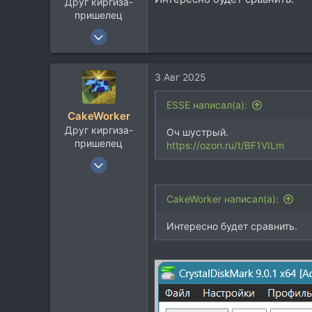
Друг киргиза-
пришелец
10 Ноя 2002
11.232
5.947
3 Авг 2025
113
Севера
ESSE написал(а):
CakeWorker
Друг киргиза-
Оч шустрый.
пришелец
https://ozon.ru/t/BF1VILm
10 Ноя 2002
11.232
5.947
CakeWorker написал(а):
113
Интересно будет сравнить.
Севера