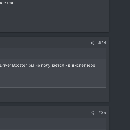
чается.
#34
Driver Booster`ом не получается - в диспетчере
#35