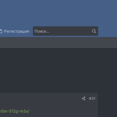
Регистрация
#31
01n5m-512g-m3x/