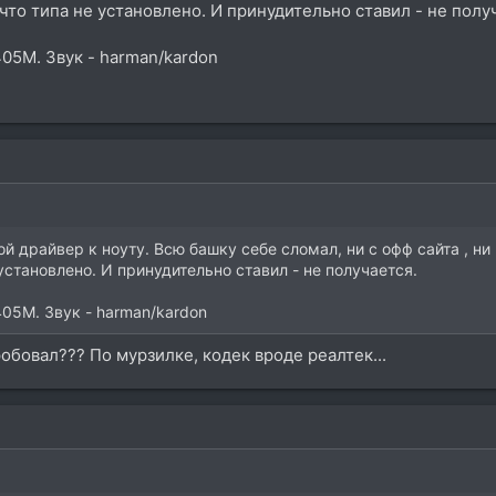
что типа не установлено. И принудительно ставил - не полу
05M. Звук - harman/kardon
й драйвер к ноуту. Всю башку себе сломал, ни с офф сайта , ни 
 установлено. И принудительно ставил - не получается.
05M. Звук - harman/kardon
робовал??? По мурзилке, кодек вроде реалтек...