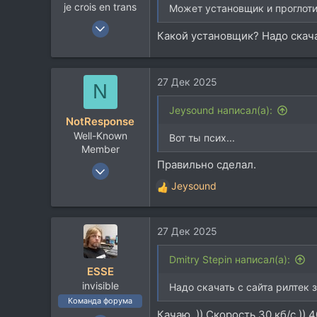
je crois en trans
Может установщик и проглотит
12 Янв 2004
Какой установщик? Надо скача
19.218
14.126
113
27 Дек 2025
N
42
Jeysound написал(а):
Москва
NotResponse
t.me
Well-Known
Вот ты псих...
Member
Правильно сделал.
30 Авг 2021
2.478
Jeysound
Р
2.599
е
а
113
27 Дек 2025
к
ц
и
Dmitry Stepin написал(а):
ESSE
и
invisible
:
Надо скачать с сайта рилтек 
Команда форума
Качаю. )) Скорость 30 кб/с ))