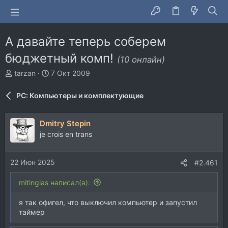
А давайте теперь соберем
бюджетный комп!
(10 онлайн)
А
Д
tarzan
7 Окт 2009
в
а
т
т
PC: Компьютеры и комплектующие
о
а
р
н
т
а
Dmitry Stepin
е
ч
je crois en trans
м
а
ы
л
а
22 Июн 2025
#2.461
mitinglas написал(а):
я так офигел, что выключил компьютер и запустил
таймер