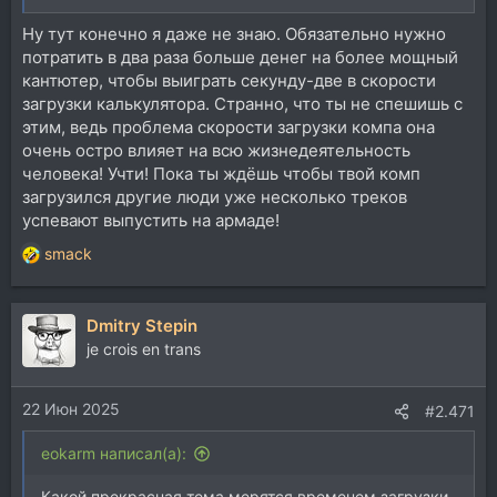
Ну тут конечно я даже не знаю. Обязательно нужно
потратить в два раза больше денег на более мощный
кантютер, чтобы выиграть секунду-две в скорости
загрузки калькулятора. Странно, что ты не спешишь с
этим, ведь проблема скорости загрузки компа она
очень остро влияет на всю жизнедеятельность
человека! Учти! Пока ты ждёшь чтобы твой комп
загрузился другие люди уже несколько треков
успевают выпустить на армаде!
smack
Р
е
а
Dmitry Stepin
к
ц
je crois en trans
и
и
22 Июн 2025
:
#2.471
eokarm написал(а):
Какой прекрасная тема мерятся временем загрузки