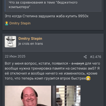
Что за соревнования в теме "
бюджетного
компьютера"
Это когда Степина задушила жаба купить 9950x
Dmitry Stepin
Р
е
а
Dmitry Stepin
к
ц
je crois en trans
и
и
22 Июн 2025
:
#2.476
Вот у меня вопрос, кстати, появился -
а нахуя
для чего
вообще нужна тренировка памяти на системах ам5? Я
её отключил и вообще ничего не изменилось, кроме
того, что теперь комп грузится втрое быстрее