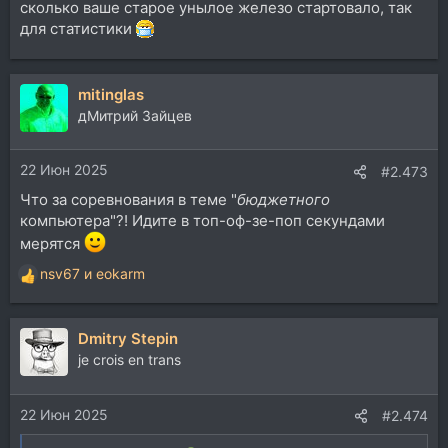
сколько ваше старое унылое железо стартовало, так
для статистики
mitinglas
дМитрий Зайцев
22 Июн 2025
#2.473
Что за соревнования в теме "
бюджетного
компьютера"?! Идите в топ-оф-зе-поп секундами
мерятся
nsv67
и
eokarm
Р
е
а
Dmitry Stepin
к
ц
je crois en trans
и
и
22 Июн 2025
:
#2.474