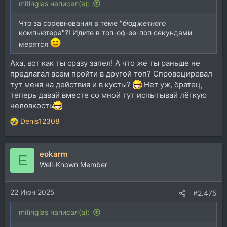
mitinglas написал(а):
Что за соревнования в теме "
бюджетного
компьютера"?! Идите в топ-оф-зе-поп секундами
мерятся
Аха, вот как ты сразу запел! А что же ты раньше не
предлагал всем пройти в другой топ? Спровоцировал
тут меня на действия и в кусты?
Нет уж, братец,
теперь давай вместе со мной тут испытывай лёгкую
неловкость
Denis12308
Р
е
а
eokarm
к
E
ц
Well-Known Member
и
и
22 Июн 2025
:
#2.475
mitinglas написал(а):