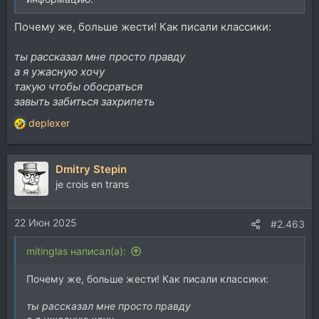
Почему же, больше жести! Как писали классики:
ты рассказал мне просто правду
а я ужасную хочу
такую чтобы обосраться
завыть забиться захрипеть
deplexer
Р
е
а
Dmitry Stepin
к
ц
je crois en trans
и
и
22 Июн 2025
:
#2.463
mitinglas написал(а):
Почему же, больше жести! Как писали классики:
ты рассказал мне просто правду