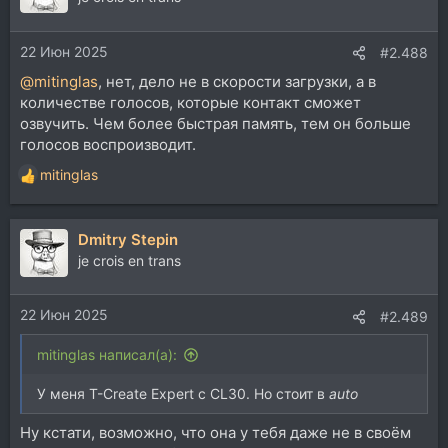
22 Июн 2025
#2.488
@mitinglas
, нет, дело не в скорости загрузки, а в
количестве голосов, которые контакт сможет
озвучить. Чем более быстрая память, тем он больше
голосов воспроизводит.
mitinglas
Р
е
а
Dmitry Stepin
к
ц
je crois en trans
и
и
22 Июн 2025
:
#2.489
mitinglas написал(а):
У меня T-Create Expert с CL30. Но стоит в
auto
Ну кстати, возможно, что она у тебя даже не в своём