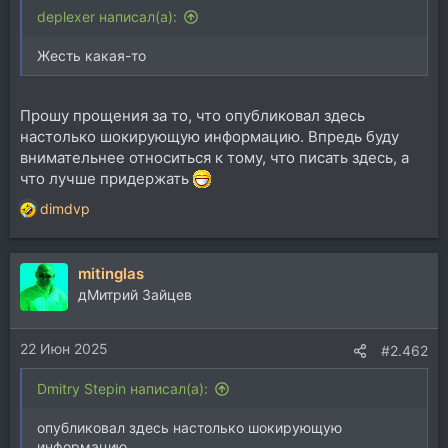
deplexer написал(а):
Жесть какая-то
Прошу прощения за то, что опубликовал здесь
настолько шокирующую информацию. Впредь буду
внимательнее относиться к тому, что писать здесь, а
что лучше придержать
dimdvp
Р
е
а
mitinglas
к
ц
дМитрий Зайцев
и
и
22 Июн 2025
:
#2.462
Dmitry Stepin написал(а):
опубликовал здесь настолько шокирующую
информацию.