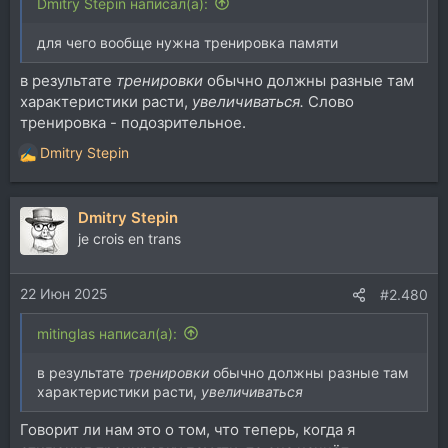
Dmitry Stepin написал(а):
для чего вообще нужна тренировка памяти
в результате
тренировки
обычно должны разные там
характеристики расти,
увеличиваться.
Слово
тренировка - подозрительное.
Dmitry Stepin
Р
е
а
Dmitry Stepin
к
ц
je crois en trans
и
и
22 Июн 2025
:
#2.480
mitinglas написал(а):
в результате
тренировки
обычно должны разные там
характеристики расти,
увеличиваться
Говорит ли нам это о том, что теперь, когда я