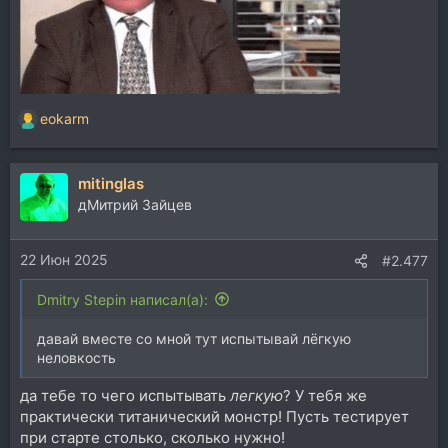
eokarm
Р
е
а
mitinglas
к
ц
дМитрий Зайцев
и
и
22 Июн 2025
:
#2.477
Dmitry Stepin написал(а):
давай вместе со мной тут испытывай лёгкую
неловкость
да тебе то чего испытывать
легкую
? У тебя же
практически титанический монстр! Пусть тестирует
при старте столько, сколько нужно!