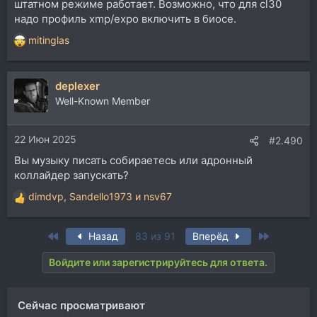
штатном режиме работает. Возможно, что для cl30
надо профиль xmp/expo включить в биосе.
mitinglas
Р
е
а
deplexer
к
ц
Well-Known Member
и
и
22 Июн 2025
:
#2.490
Вы музыку писать собираетесь или адронный
коллайдер запускать?
dimdvp
,
Sandello1973
и
nsv67
Р
е
а
First
Last
Назад
83 из 91
Вперёд
к
ц
Войдите или зарегистрируйтесь для ответа.
и
и
:
Сейчас просматривают