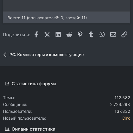
Всего: 11 (пользователей: 0, гостей: 11)
Facebook
X (Twitter)
LinkedIn
Reddit
Pinterest
Tumblr
WhatsApp
Электр
Сс
Поделиться:
PC: Компьютеры и комплектующие
Статистика форума
Темы
112.582
Сообщения
2.726.298
Пользователи
137.832
Новый пользователь
Dirk
Онлайн статистика