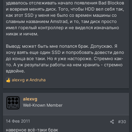
удавалось отслеживать начало появления Bad Blockов
и вовремя менять диск. Того, чтобы HDD вел себя так,
как этот SSD у меня не было со времен машины со
славным названием Amstrad, и то, там диск просто
имел горелый контроллер и не виделся изначально
никак и ничем.
Вывод: может быть мне попался брак. Допускаю. Я
хочу взять еще один SSD и попробовать довести дело
до конца все таки. Но я уже настороже. Стремно как-
то. А уж результаты работы на нем хранить - стремно
вдвойне.
alexvg
и
Andruha
Р
е
а
alexvg
к
ц
Well-Known Member
и
и
14 Фев 2011
:
#30
наверное всё-таки брак