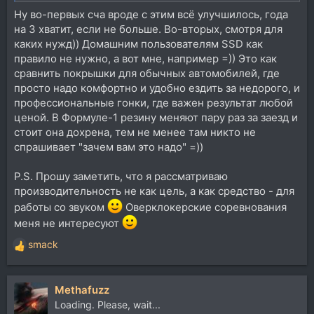
Ну во-первых сча вроде с этим всё улучшилось, года
на 3 хватит, если не больше. Во-вторых, смотря для
каких нужд)) Домашним пользователям SSD как
правило не нужно, а вот мне, например =)) Это как
сравнить покрышки для обычных автомобилей, где
просто надо комфортно и удобно ездить за недорого, и
профессиональные гонки, где важен результат любой
ценой. В Формуле-1 резину меняют пару раз за заезд и
стоит она дохрена, тем не менее там никто не
спрашивает "зачем вам это надо" =))
P.S. Прошу заметить, что я рассматриваю
производительность не как цель, а как средство - для
работы со звуком
Оверклокерские соревнования
меня не интересуют
smack
Р
е
а
Methafuzz
к
ц
Loading. Please, wait...