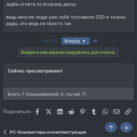
ждём отчёта по второму диску
ведь многие люди уже себе поставили SSD и только
рады, это ведь не просто так
Last
1 из 120
Вперёд
Войдите или зарегистрируйтесь для ответа.
Сейчас просматривают
Всего: 7 (пользователей: 0, гостей: 7)
Facebook
X (Twitter)
LinkedIn
Reddit
Pinterest
Tumblr
WhatsApp
Электр
Сс
Поделиться:
Сверху
Снизу
PC: Компьютеры и комплектующие