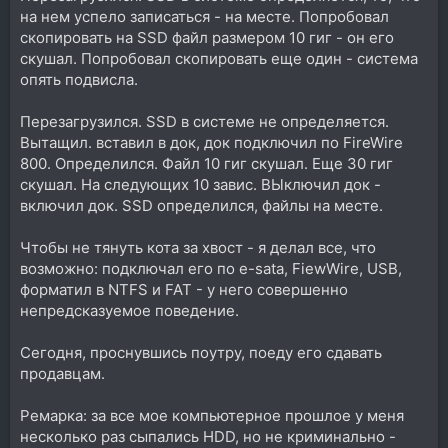
на нем успело записаться - на месте. Попробовал
скопировать на SSD файл размером 10 гиг - он его
скушал. Попробовал скопировать еще один - система
опять подвисла.
Перезагрузился. SSD в системе не определяется.
Вытащил. вставил в док, док подключил по FireWire
800. Определился. Файл 10 гиг скушал. Еще 30 гиг
скушал. На следующих 10 завис. ВЫключил док -
включил док. SSD определился, файлы на месте.
Чтобы не тянуть кота за хвост - я делал все, что
возможно: подключал его по e-sata, FiewWire, USB,
форматил в NTFS и FAT - у него совершенно
непредсказуемое поведение.
Сегодня, проснувшись поутру, поеду его сдавать
продавцам.
Ремарка: за все мое компьютерное прошлое у меня
несколько раз сыпались HDD, но не криминально -