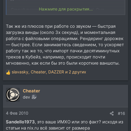
Нажмите для раскрытия...
Самый лучший вариант это диски от Intel. Они
дорогие, но офигительные. Samsung SLC дешевле, но
тоже хорошие. Есть и другие неплохие диски от
Так же из плюсов при работе со звуком — быстрая
других производителей, но бывает трудно узнать
какие в них используются чипсеты, и можно
загрузка винды (около 3х секунд), и моментальная
нарваться на ранние проблемные чипсеты Jmicron.
работа с файловыми операциями. Рендеринг дорожек
Поэтому не-Intel и Noname диски лучше не брать.
— быстрее. Если занимаетесь сведением, то ускоряет
работу так же то, что импорт пачки десятиминутных
Есть несколько компаний, которые делают OEM
треков в Кубейз, например, происходит почти
версии интеловских дисков, они дешевле чем
мгновенно, как если бы это были короткие ваншоты.
брендовые, если повезёт такие достать — это самый
лучший вариант.
slavasky
,
Cheater
,
DAZZER
и 2 других
Р
е
У меня как раз 3 таких. Один для домашней
а
медиатеки, ему уже год. Значительно лучше
Cheater
к
обычных дисков тем, что очень быстрый и абсолютно
ц
dev
бесшумный.
и
и
Так же один диск - системный для DAW — это Intel
4 Фев 2010
:
#16
X25. И один для сервера. Думаю, что никогда уже не
вернусь к HDD. Короче, очень рекомендую.
Sandello1973
, это ваше ИМХО или это факт? исходя из
статьи на nix.ru всё зависит от размера