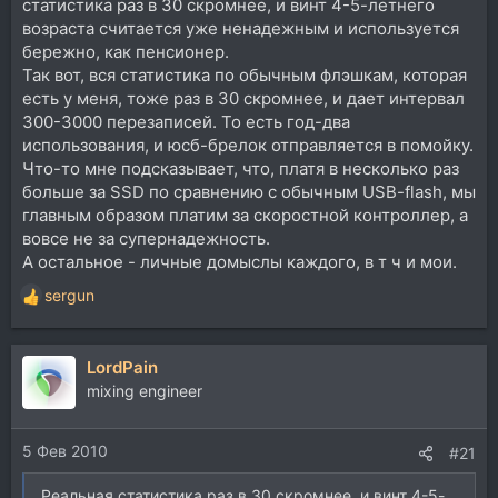
статистика раз в 30 скромнее, и винт 4-5-летнего
возраста считается уже ненадежным и используется
бережно, как пенсионер.
Так вот, вся статистика по обычным флэшкам, которая
есть у меня, тоже раз в 30 скромнее, и дает интервал
300-3000 перезаписей. То есть год-два
использования, и юсб-брелок отправляется в помойку.
Что-то мне подсказывает, что, платя в несколько раз
больше за SSD по сравнению с обычным USB-flash, мы
главным образом платим за скоростной контроллер, а
вовсе не за супернадежность.
А остальное - личные домыслы каждого, в т ч и мои.
sergun
Р
е
а
LordPain
к
ц
mixing engineer
и
и
5 Фев 2010
:
#21
Реальная статистика раз в 30 скромнее, и винт 4-5-