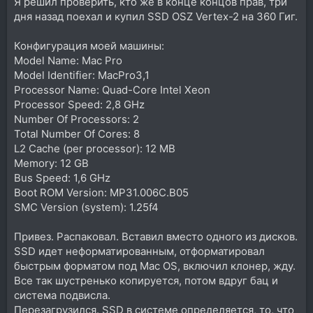
Я решил проверить, кто же в конце концов прав, три
дня назад поехал и купил SSD OSZ Vertex-2 на 360 Гиг.
Конфигурация моей машины:
Model Name: Mac Pro
Model Identifier: MacPro3,1
Processor Name: Quad-Core Intel Xeon
Processor Speed: 2,8 GHz
Number Of Processors: 2
Total Number Of Cores: 8
L2 Cache (per processor): 12 MB
Memory: 12 GB
Bus Speed: 1,6 GHz
Boot ROM Version: MP31.006C.B05
SMC Version (system): 1.25f4
Привез. Распаковал. Вставил вместо одного из дисков.
SSD идет неформатированным, отформатировал
быстрым форматом под Mac OS, включил клонер, жду.
Все так шустренько копируется, потом вдруг бац и
система подвисла.
Перезагрузился. SSD в системе определяется, то, что