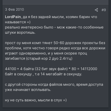
3 Фев 2010
#9
LordPain
, да я без задней мысли, хозяин барин что
называется =)
реально инетересно было - мож какие-то особенные
штуки воротишь.
прост оу меня комп тянет 50-60 дорожек проекты без
проблем, хотя честно говоря редко когда все дорожки
играют одновременно, и у меня скорее проц
загибается (старый кор 2 дуо 2.4ггц)
44100 * 4 байта (32 бит звук файл) * 80 = 14112000
байт в секунду , т.е 14 мегабайт в секунду.
с другой стороны когда файлов много, время доступа
уже начинает всплывать.
ну не суть важно, мысли в слух =)