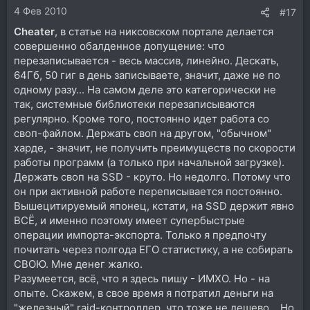
4 Фев 2010
#17
Cheater
, в статье на никсовском портале делается
совершенно обалденное допущение: что
перезаписывается - весь массив, линейно. Дескать,
64Гб, 50 гиг в день записываете, значит, даже не по
одному разу... На самом деле это категорически не
так, системные библиотеки перезаписываются
регулярно. Кроме того, постоянно идет работа со
своп-файлом. Держать своп на другом, "обычном"
харде, - значит, не получить преимуществ по скорости
работы программ (а только при начальной загрузке).
Держать своп на SSD - круто. Но недолго. Потому что
он при активной работе переписывается постоянно.
Вышецитируемый японец, кстати, на SSD держит явно
ВСЁ, и именно поэтому имеет супербыстрые
операции импорта-экспорта. Только я предпочту
почитать через полгода ЕГО статистику, а не собирать
СВОЮ. Мне денег жалко.
Разумеется, всё, что я здесь пишу - ИМХО. Но - на
опыте. Скажем, в свое время я потратил деньги на
"железный" raid-контроллер, что тоже не дешево... Но