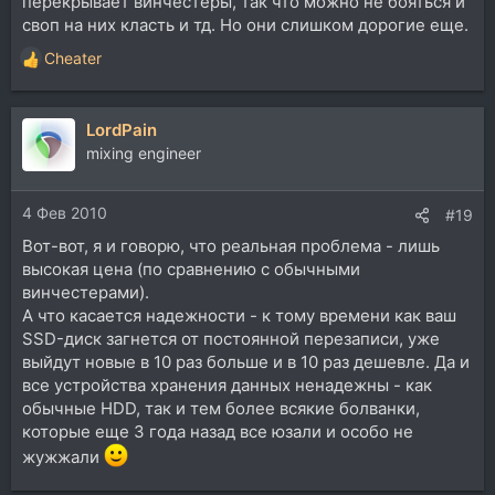
перекрывает винчестеры, так что можно не бояться и
своп на них класть и тд. Но они слишком дорогие еще.
Cheater
Р
е
а
LordPain
к
ц
mixing engineer
и
и
4 Фев 2010
:
#19
Вот-вот, я и говорю, что реальная проблема - лишь
высокая цена (по сравнению с обычными
винчестерами).
А что касается надежности - к тому времени как ваш
SSD-диск загнется от постоянной перезаписи, уже
выйдут новые в 10 раз больше и в 10 раз дешевле. Да и
все устройства хранения данных ненадежны - как
обычные HDD, так и тем более всякие болванки,
которые еще 3 года назад все юзали и особо не
жужжали