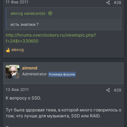
11 Фев 2011
#28
alexvg написал(а):
есть знатоки ?
http://forums.overclockers.ru/viewtopic.php?
f=24&t=330650
alexvg
Р
е
а
almond
к
ц
Administrator
Команда форума
и
и
13 Фев 2011
:
#29
К вопросу о SSD.
Тут была здоровая тема, в которой много говорилось о
том, что лучше для музыканта, SSD или RAID.