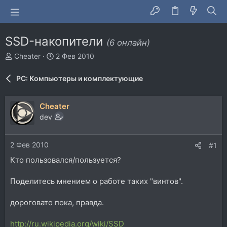
SSD-накопители
(6 онлайн)
А
Д
Cheater
2 Фев 2010
в
а
т
т
PC: Компьютеры и комплектующие
о
а
р
н
т
а
Cheater
е
ч
dev
м
а
ы
л
а
2 Фев 2010
#1
Кто пользовался/пользуется?
Поделитесь мнением о работе таких "винтов".
дороговато пока, правда.
http://ru.wikipedia.org/wiki/SSD