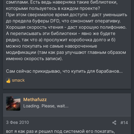
сэмплами. Есть ведь наверняка такие библиотеки,
которыми пользуетесь в каждом проекте?
При этом сверхмалое время доступа - даст уменьшить
до предела буферы DFD, что сэкономит оперативку.
Хорошая скорость чтения - даст хорошую полифонию.
А переписывать эти библиотеки - явно же будете
редко, так что а) прослужит коробочка долго и б)
можно покупать не самые навороченные
модификации (там как раз улучшают главным образом
именно скорость записи).
Сам сейчас прикидываю, что купить для барабанов...
smack
Р
е
а
Methafuzz
к
ц
Loading. Please, wait...
и
и
3 Фев 2010
:
#14
вот я как раз и решил под системой его покатать,