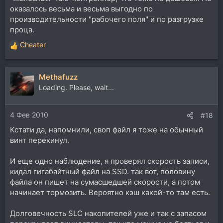
оказалось весьма и весьма выгодно по
производительности "рабочего поля" и по разгрузке
проца.
Cheater
Р
е
а
Methafuzz
к
ц
Loading. Please, wait...
и
и
4 Фев 2010
:
#18
Кстати да, напомнили, своп файл я тоже на обычный
винт перекинул.
И еще одно наблюдение, я проверял скорость записи,
кидал гигабайтный файл на SSD. так вот, половину
файла он пишет на сумасшедшей скорости, а потом
начинает тормозить. Вероятно кэш какой-то там есть.
Долговечность SLC накопителей уже и так с запасом