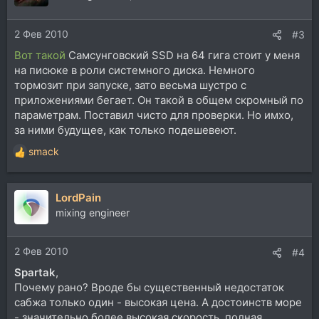
2 Фев 2010
#3
Вот такой
Самсунговский SSD на 64 гига стоит у меня
на писюке в роли системного диска. Немного
тормозит при запуске, зато весьма шустро с
приложениями бегает. Он такой в общем скромный по
параметрам. Поставил чисто для проверки. Но имхо,
за ними будущее, как только подешевеют.
smack
Р
е
а
LordPain
к
ц
mixing engineer
и
и
2 Фев 2010
:
#4
Spartak
,
Почему рано? Вроде бы существенный недостаток
сабжа только один - высокая цена. А достоинств море
- значительно более высокая скорость, полная