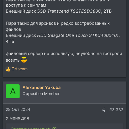
доступа к семплам
Внешний диск
SSD Transcend TS2TESD380C
,
2ТБ
Пара таких для архивов и редко востребованных
файлов
Внешний диск
HDD Seagate One Touch STKC4000401
,
4ТБ
файловый сервер не использую, неудобно на гастроли
возить
Ortseam
Р
е
а
Alexander Yakuba
к
A
ц
Opposition Member
и
и
28 Окт 2024
:
#3.332
У меня для
Ortseam написал(а):