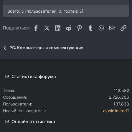
Всего: 5 (пользователей: 0, гостей: 5)
Facebook
X (Twitter)
LinkedIn
Reddit
Pinterest
Tumblr
WhatsApp
Электр
Сс
Поделиться:
PC: Компьютеры и комплектующие
Статистика форума
Темы
112.582
Сообщения
2.726.306
Пользователи
137.833
Новый пользователь
okwinlimited1
Онлайн статистика