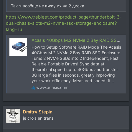
Так я вообще не вижу их на 2 диска
https://www.trebleet.com/product-page/thunderbolt-3-
dual-chasis-slots-m2-nvme-ssd-storage-enclosure?
lang=ru
Acasis 40Gbps M.2 NVMe 2 Bay RAID SSD Enclosure Compatible with Thunderbolt 4/3
How to Setup Software RAID Mode The Acasis
40Gbps M.2 NVMe 2 Bay RAID SSD Enclosure
Turns 2 NVMe SSDs into 2 Independent, Fast,
Reliable Portable Drives! Sync data at
theoretical speed up to 40Gbps and transfer
3G large files in seconds, greatly improving
your work efficiency. Measured speed: It...
www.acasis.com
Dmitry Stepin
je crois en trans