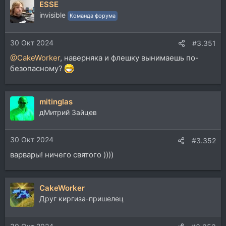
ESSE
к
ц
invisible
Команда форума
и
и
30 Окт 2024
:
#3.351
@CakeWorker
, наверняка и флешку вынимаешь по-
безопасному?
mitinglas
дМитрий Зайцев
30 Окт 2024
#3.352
варвары! ничего святого ))))
CakeWorker
Друг киргиза-пришелец