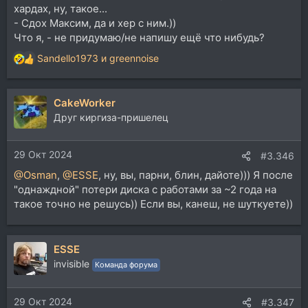
хардах, ну, такое...
- Сдох Максим, да и хер с ним.))
Что я, - не придумаю/не напишу ещё что нибудь?
Sandello1973
и
greennoise
Р
е
а
CakeWorker
к
ц
Друг киргиза-пришелец
и
и
29 Окт 2024
:
#3.346
@Osman
,
@ESSE
, ну, вы, парни, блин, дайоте))) Я после
"однаждной" потери диска с работами за ~2 года на
такое точно не решусь)) Если вы, канеш, не шуткуете))
ESSE
invisible
Команда форума
29 Окт 2024
#3.347