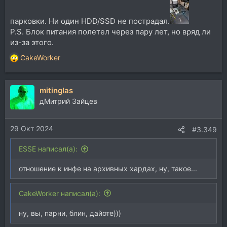
парковки. Ни один HDD/SSD не пострадал.
P.S. Блок питания полетел через пару лет, но вряд ли
из-за этого.
CakeWorker
Р
е
а
mitinglas
к
ц
дМитрий Зайцев
и
и
29 Окт 2024
:
#3.349
ESSE написал(а):
отношение к инфе на архивных хардах, ну, такое...
CakeWorker написал(а):
ну, вы, парни, блин, дайоте)))