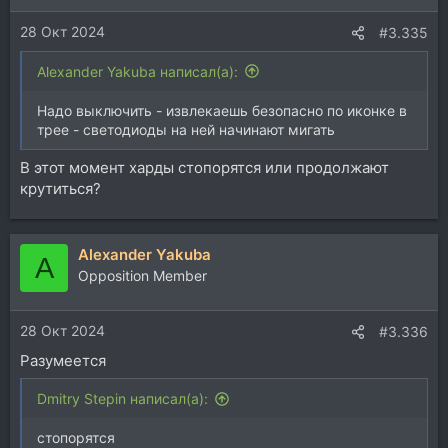
и
28 Окт 2024
:
#3.335
Alexander Yakuba написал(а):
Надо выключить - извлекаешь безопасно по иконке в
трее - светодиоды на ней начинают мигать
В этот момент харды стопорятся или продолжают
крутиться?
Alexander Yakuba
A
Opposition Member
28 Окт 2024
#3.336
Разумеется
Dmitry Stepin написал(а):
стопорятся