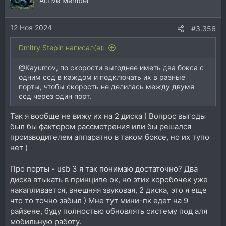
Active Member
и
и
12 Ноя 2024
:
#3.356
Dmitry Stepin написал(а):
@Kayumov, по скорости выгоднее иметь два бокса с
одним ссд в каждом и подключать их в разные
порты, чтобы скорость не делилась между двумя
ссд через один порт.
Так я вообще не вижу их на 2 диска ) Вопрос выгоды
был бы фактором рассмотрения или бы решался
производителем аппаратно в таком боксе, но их тупо
нет )
Про порты - usb 3 я так понимаю достаточно? Два
диска втыкать в принципе ок, но этих коробочек уже
накапливается, внешняя звуковая, 2 диска, это я еще
что то точно забыл ) Мне тут мини-пк едет на 9
райзене, буду полностью обновлять систему под аля
мобильную работу.