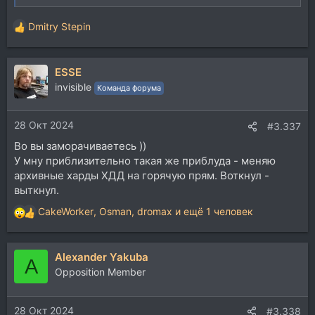
Dmitry Stepin
Р
е
а
ESSE
к
ц
invisible
Команда форума
и
и
28 Окт 2024
:
#3.337
Во вы заморачиваетесь ))
У мну приблизительно такая же приблуда - меняю
архивные харды ХДД на горячую прям. Воткнул -
выткнул.
CakeWorker
,
Osman
,
dromax
и ещё 1 человек
Р
е
а
Alexander Yakuba
к
A
ц
Opposition Member
и
и
28 Окт 2024
:
#3.338