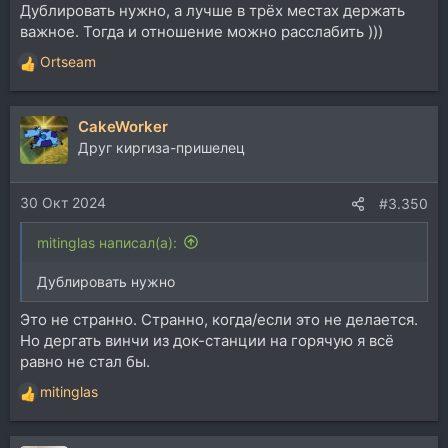
Дублировать нужно, а лучше в трёх местах держать
важное. Тогда и отношение можно расслабить )))
Ortseam
Р
е
а
CakeWorker
к
ц
Друг киргиза-пришелец
и
и
30 Окт 2024
:
#3.350
mitinglas написал(а):
Дублировать нужно
Это не странно. Странно, когда/если это не делается.
Но дергать винчи из док-станции на горячую я всё
равно не стал бы.
mitinglas
Р
е
а