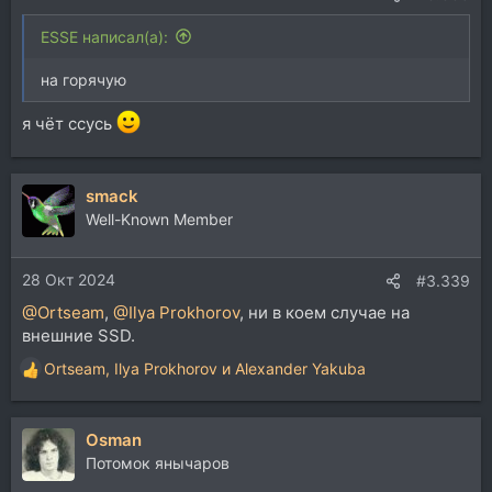
ESSE написал(а):
на горячую
я чёт ссусь
smack
Well-Known Member
28 Окт 2024
#3.339
@Ortseam
,
@Ilya Prokhorov
, ни в коем случае на
внешние SSD.
Ortseam
,
Ilya Prokhorov
и
Alexander Yakuba
Р
е
а
Osman
к
ц
Потомок янычаров
и