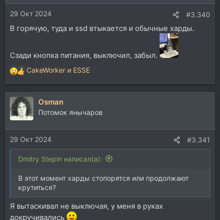
и
29 Окт 2024
:
#3.340
В горячую, туда и ssd втыкается и обычные харды.
Сзади кнопка питания, выключил, забыл.
CakeWorker
и
ESSE
Р
е
а
Osman
к
ц
Потомок янычаров
и
и
29 Окт 2024
:
#3.341
Dmitry Stepin написал(а):
В этот момент харды стопорятся или продолжают
крутиться?
Я вытаскивал не выключая, у меня в руках
докручивались