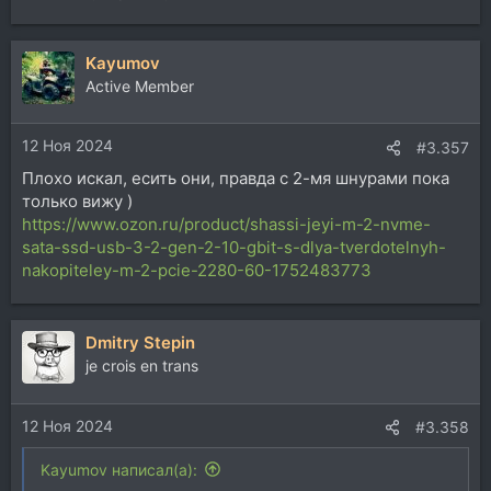
Kayumov
Active Member
12 Ноя 2024
#3.357
Плохо искал, есить они, правда с 2-мя шнурами пока
только вижу )
https://www.ozon.ru/product/shassi-jeyi-m-2-nvme-
sata-ssd-usb-3-2-gen-2-10-gbit-s-dlya-tverdotelnyh-
nakopiteley-m-2-pcie-2280-60-1752483773
Dmitry Stepin
je crois en trans
12 Ноя 2024
#3.358
Kayumov написал(а):