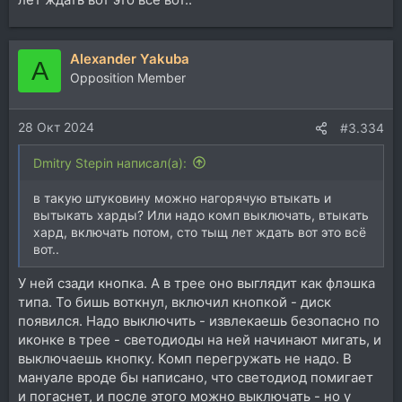
Alexander Yakuba
A
Opposition Member
28 Окт 2024
#3.334
Dmitry Stepin написал(а):
в такую штуковину можно нагорячую втыкать и
вытыкать харды? Или надо комп выключать, втыкать
хард, включать потом, сто тыщ лет ждать вот это всё
вот..
У ней сзади кнопка. А в трее оно выглядит как флэшка
типа. То бишь воткнул, включил кнопкой - диск
появился. Надо выключить - извлекаешь безопасно по
иконке в трее - светодиоды на ней начинают мигать, и
выключаешь кнопку. Комп перегружать не надо. В
мануале вроде бы написано, что светодиод помигает
и погаснет, и после этого можно выключать - но у