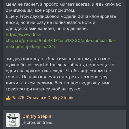
меня не гаснет, а просто мигает всегда, и я выключаю
с мигающим, всё норм при этом.
Ещё у этой двухдисковой модели фича клонировать
диски, но я ни разу не пользовался. Есть и
однодисковый вариант, он подешевле:
https://www.dns-
shop.ru/product/6ab97d71bc513330/dok-stancia-dla-
nakopitelej-dexp-ha131/
зы: двухдисковую я брал именно потому, что мне
нужно было кучу hdd-шек разобрать, перемещая с
одних на другие туда-сюда. Чтобы через комп не
гонять. Но надо конечно смотреть температуру -
диски в таком режиме без теплоотвода ощутимо
греются при интенсивной нагрузке...
Paul75
,
Ortseam
и
Dmitry Stepin
Р
е
а
Dmitry Stepin
к
ц
je crois en trans
и