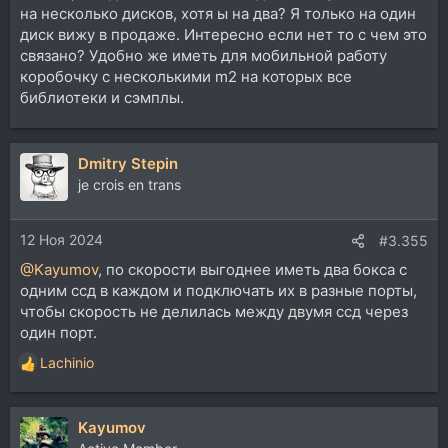
на несколько дисков, хотя ы на два? Я только на один
диск вижу в продаже. Интересно если нет то с чем это
связано? Удобно же иметь для мобильной работу
коробочку с несколькими m2 на которых все
библиотеки и сэмплы.
Dmitry Stepin
je crois en trans
12 Ноя 2024
#3.355
@Kayumov
, по скорости выгоднее иметь два бокса с
одним ссд в каждом и подключать их в разные порты,
чтобы скорость не делилась между двумя ссд через
один порт.
Lachinio
Р
е
а
Kayumov
к
ц