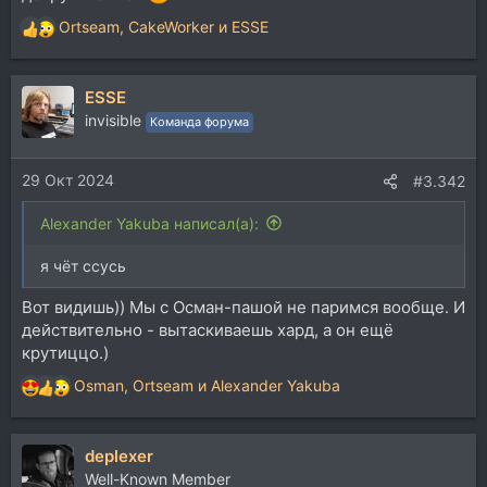
Ortseam
,
CakeWorker
и
ESSE
Р
е
а
ESSE
к
ц
invisible
Команда форума
и
и
29 Окт 2024
:
#3.342
Alexander Yakuba написал(а):
я чёт ссусь
Вот видишь)) Мы с Осман-пашой не паримся вообще. И
действительно - вытаскиваешь хард, а он ещё
крутиццо.)
Osman
,
Ortseam
и
Alexander Yakuba
Р
е
а
deplexer
к
ц
Well-Known Member