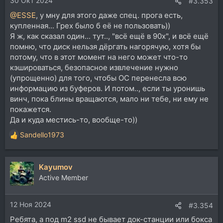
30 Окт 2024
#3.353
@ESSE
, у мну для этого даже спец. прога есть,
купленная... Грех было б её не пользовать))
Я ж, как сказал один... тут.., "всё ещё в 90х", и всё ещё
помню, что диск нельзя дёргать нагорячую, хотя бы
потому, что в этот момент на него может что-то
кэшироваться, безопасное извлечение нужно
(упрощенно) для того, чтобы ОС перенесла всю
информацию из буферов. И потом.., если ты уронишь
винч, пока блины вращаются, мало ни тебе, ни ему не
покажется.
Да и куда местись-то, вообще-то))
Sandello1973
Р
е
а
Kayumov
к
ц
Active Member
и
и
12 Ноя 2024
:
#3.354
Ребята, а под m2 ssd не бывает док-станции или бокса