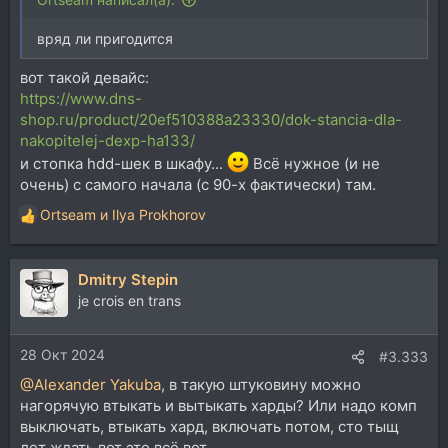
вряд ли пригодится
вот такой девайс:
https://www.dns-
shop.ru/product/20ef510388a23330/dok-stancia-dla-
nakopitelej-dexp-ha133/
и стопка hdd-шек в шкафу...
Всё нужное (и не
очень) с самого начала (с 90-х фактически) там.
Ortseam
и
Ilya Prokhorov
Р
е
а
Dmitry Stepin
к
ц
je crois en trans
и
и
28 Окт 2024
:
#3.333
@Alexander Yakuba
, в такую штуковину можно
нагорячую втыкать и вытыкать харды? Или надо комп
выключать, втыкать хард, включать потом, сто тыщ
лет ждать вот это всё вот..