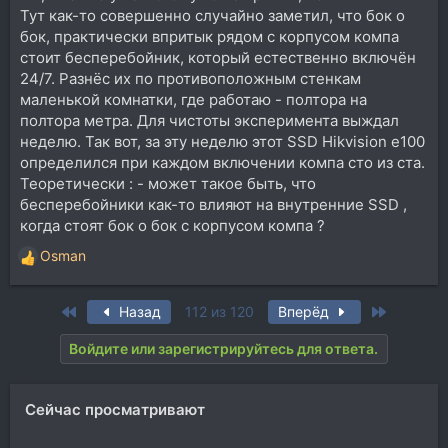
Тут как-то совершенно случайно заметил, что бок о
бок, практически впритык рядом с корпусом компа
стоит бесперебойник, который естественно включён
24/7. Разнёс их по противоположным стенкам
маленькой комнатки, где работаю - полтора на
полтора метра. Для чистоты эксперимента выждал
неделю. Так вот, за эту неделю этот SSD Hikvision e100
определился при каждом включении компа сто из ста.
Теоретически : - может такое быть, что
бесперебойники как-то влияют на внутренние SSD ,
когда стоят бок о бок с корпусом компа ?
Osman
Р
е
а
First
Last
Назад
112 из 120
Вперёд
к
ц
Войдите или зарегистрируйтесь для ответа.
и
и
:
Сейчас просматривают