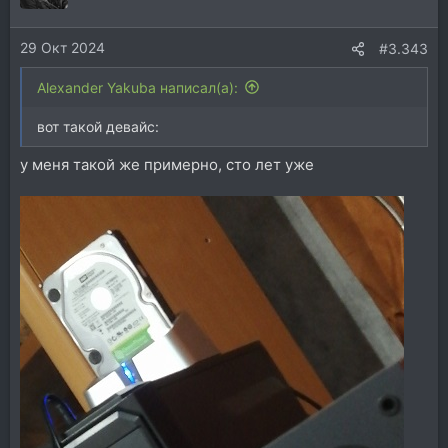
и
и
29 Окт 2024
:
#3.343
Alexander Yakuba написал(а):
вот такой девайс:
у меня такой же примерно, сто лет уже