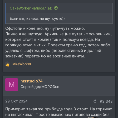
CakeWorker написал(а):
Если вы, канеш, не шуткуете))
Оффтопим конечно, ну чуть-чуть можно.
Лично я не шуткую. Архивные (не путать с основными,
которые стоят в компе) так и пользую всегда. На
горячую втык-вытык. Проекты храню год, потом либо
удаляю с шифтом, либо (перспективный и долгий
заказчик) перегоняю на архивные винты.
CakeWorker
Р
е
а
msstudio74
к
M
ц
Сергей дедМОРОЗов
и
и
29 Окт 2024
:
#3.348
Примерно такая же приблуда года 3 стоит. На горячую
не вытаскивал. Просто выключаю питалова сзади без