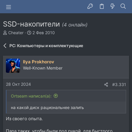
SSD-накопители
(4 онлайн)
А
Д
Cheater
2 Фев 2010
в
а
т
т
PC: Компьютеры и комплектующие
о
а
р
н
т
а
Ilya Prokhorov
е
ч
Well-Known Member
м
а
ы
л
а
28 Окт 2024
#3.331
Ortseam написал(а):
на какой диск рациональнее залить
Из своего опыта.
Пара таких, чтобы были под рукой, для быстрого