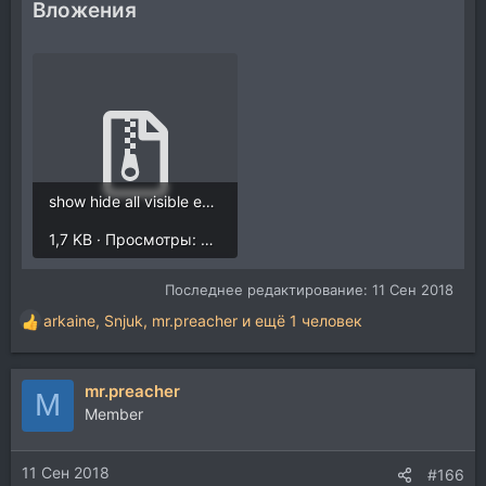
Вложения
show hide all visible envelopes in selected items.rar
1,7 KB · Просмотры: 515
Последнее редактирование:
11 Сен 2018
arkaine
,
Snjuk
,
mr.preacher
и ещё 1 человек
Р
е
а
mr.preacher
к
M
ц
Member
и
и
11 Сен 2018
:
#166