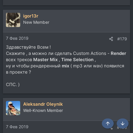
1.Создаем новый проект.Вставляем трек.
2.Любым способом создаем под треком МИДИ-
файл,своего рода МИДИ-метроном.Чем мельче
igor13r
использовать длительности нот,тем точнее
New Member
определится темп.
Я сначала просто включаю трек и настукиваю с
миди-клавы.Потом подравниваю для точности
7 Фев 2019
#179
вручную.Важно не пропускать доли и не делать
Здравствуйте Всем !
лишних!!!
Скажите , а можно ли сделать Custom Actions -
Render
Как подровнять поточнее-на рис.1(инфо из
всех треков
мануала,12.42).
Master Mix
,
Time Selection
,
3.Выделяем трек,запускаем экшн-на
ну и чтобы рендеренный
mix
( mp3 или wav) появился
рис.2,указываем какими длительностями запилили
в проекте ?
миди-метроном(к примеру восьмыми).ОК.
На рис.3-пример,что получается.
СПС. )
Aleksandr Oleynik
Well-Known Member
Сверху
Снизу
7 Фев 2019
#180