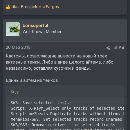
riko
,
Broojacker
и
Fargos
Р
е
а
borisuperful
к
ц
Well-Known Member
и
и
20 Май 2018
:
#154
Кастомы, позволяющие вывести на новый трек
активные тейки. Либо в виде целого айтема, либо
независимо, оставляя кусочки и фейды.
Единый айтем из тейков
Код:
SWS: Save selected item(s)

Script: X-Raym_Select only tracks of selected items.
Script: me2beats_Duplicate tracks without items.lua

Xenakios/SWS: Set selected tracks record unarmed

SWS/S&M: Remove receives from selected tracks
