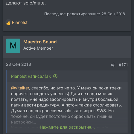
делают solo/mute.
Последнее редактирование:
28 Сен 2018
PianoIst
Р
е
а
Maestro Sound
к
M
ц
Active Member
и
и
28 Сен 2018
:
#171
PianoIst написал(а):
@vitalker
, спасибо, но это не то. У меня он пока треки
спрячет, поседеть успеешь) Да и не надо мне их
прятать, мне надо засолировать и внутри боольшой
папки вести редактуру. А потом также отсолировать.
Думал над сохранением solo state через SWS. Но
тоже не, он будет постоянно сбрасывать лишние
настройки...
Нажмите для раскрытия...
Короче, надо будет написать. Хоть наконец gfx
поковыряю...