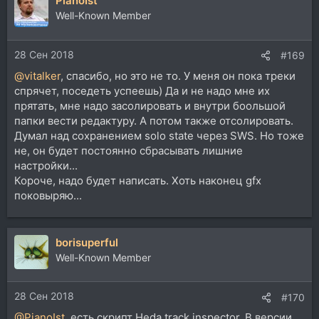
PianoIst
к
ц
Well-Known Member
и
и
28 Сен 2018
:
#169
@vitalker
, спасибо, но это не то. У меня он пока треки
спрячет, поседеть успеешь) Да и не надо мне их
прятать, мне надо засолировать и внутри боольшой
папки вести редактуру. А потом также отсолировать.
Думал над сохранением solo state через SWS. Но тоже
не, он будет постоянно сбрасывать лишние
настройки...
Короче, надо будет написать. Хоть наконец gfx
поковыряю...
borisuperful
Well-Known Member
28 Сен 2018
#170
@PianoIst
, есть скрипт Heda track inspector. В версии