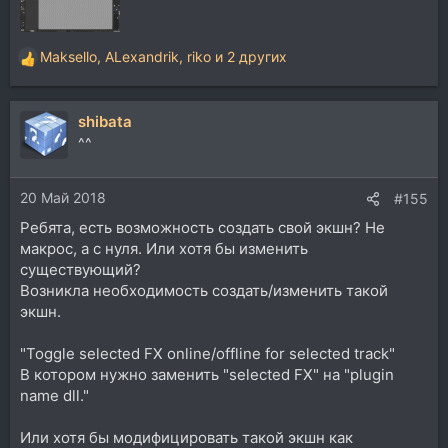
Maksello
,
ALexandrik
,
riko
и 2 других
Р
е
а
shibata
к
ц
^^
и
и
20 Май 2018
:
#155
Ребята, есть возможность создать свой экшн? Не
макрос, а с нуля. Или хотя бы изменить
существующий?
Возникла необходимость создать/изменить такой
экшн.
"Toggle selected FX online/offline for selected track"
В котором нужно заменить "selected FX" на "plugin
name dll."
Или хотя бы модифицировать такой экшн как