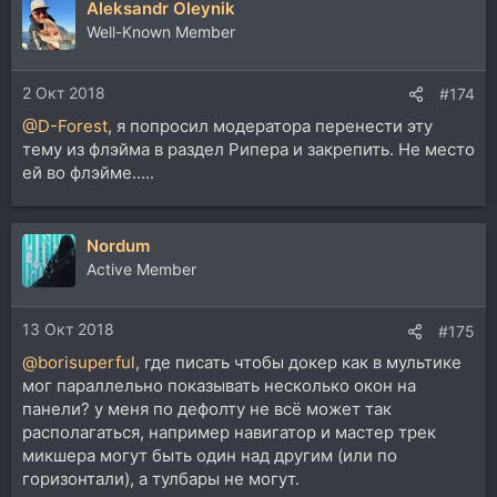
Aleksandr Oleynik
к
ц
Well-Known Member
и
и
2 Окт 2018
:
#174
@D-Forest
, я попросил модератора перенести эту
тему из флэйма в раздел Рипера и закрепить. Не место
ей во флэйме.....
Nordum
Active Member
13 Окт 2018
#175
@borisuperful
, где писать чтобы докер как в мультике
мог параллельно показывать несколько окон на
панели? у меня по дефолту не всё может так
располагаться, например навигатор и мастер трек
микшера могут быть один над другим (или по
горизонтали), а тулбары не могут.