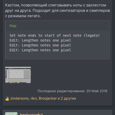
Кастом, позволяющий слиговывать ноты с захлестом
друг на друга. Подходит для синтезаторов и сэмплеров
с режимом легато.
Код:
Set note ends to start of next note (legato)

Edit: Lengthen notes one pixel

Edit: Lengthen notes one pixel

Edit: Lengthen notes one pixel
Последнее редактирование:
20 Май 2018
zindersons
,
riko
,
Broojacker
и 2 других
Р
е
а
borisuperful
к