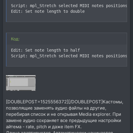
Script: mpl_Stretch selected MIDI notes positions by
Edit: Set note length to double
Код:
Edit: Set note length to half

Script: mpl_Stretch selected MIDI notes positions b
[DOUBLEPOST=1525556372][/DOUBLEPOST]Кастомы,
позволящие заменять аудио файлы на другие,
перебирая список и не открывая Media explorer. При
замене аудио сохраняет все предыдущие настройки
айтема - rate, pitch и даже item FX.
Длина адаптируется. Автоматически начинается