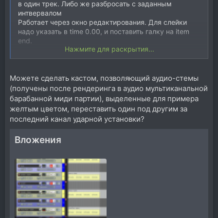
в один трек. Либо же разбросать с заданным
интвервалом
Работает через окно редактирования. Для слейки
надо указать в time 0.00, и поставить галку на item
end.
Нажмите для раскрытия...
Код:
Можете сделать кастом, позволяющий аудио-стемы
Script: mpl_Move selected items to selected track.
(получены после рендеринга в аудио мультиканальной
Xenakios/SWS: Reposition selected items...
барабанной миди партии), выделенные для примера
желтым цветом, переставить один под другим за
последний канал ударной установки?
Посмотреть вложение 145723
Вложения