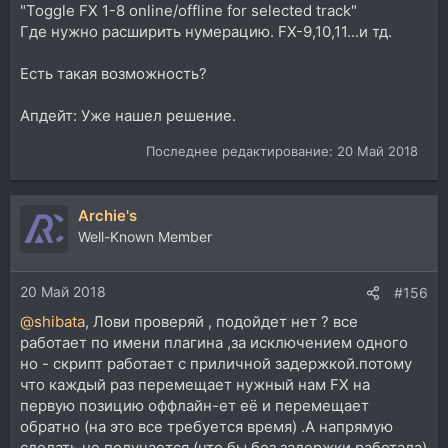
"Toggle FX 1-8 online/offline for selected track"
Где нужно расширить нумерацию. FX-9,10,11...и тд.
Есть такая возможность?
Апдейт: Уже нашел решение.
Последнее редактирование:
20 Май 2018
Archie's
Well-Known Member
20 Май 2018
#156
@shibata
, Лови проверяй , подойдет нет ? все
работает по имени плагина ,за исключением одного
но - скрипт работает с приличной задержкой.потому
что каждый раз перемещает нужный нам FX на
первую позицию оффлайн-ет её и перемещает
обратно (на это все требуется время) .А напрямую
сделать не получается (что бы без задержки работала)