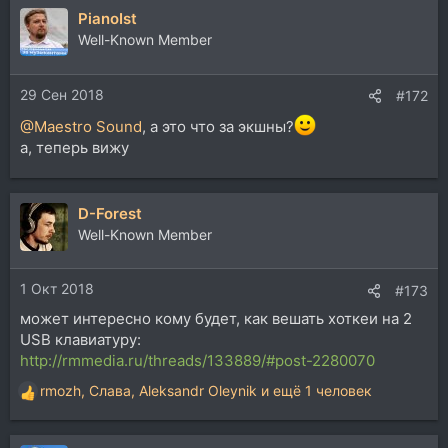
PianoIst
к
ц
Well-Known Member
и
и
29 Сен 2018
:
#172
@Maestro Sound
, а это что за экшны?
а, теперь вижу
D-Forest
Well-Known Member
1 Окт 2018
#173
может интересно кому будет, как вешать хоткеи на 2
USB клавиатуру:
http://rmmedia.ru/threads/133889/#post-2280070
rmozh
,
Слава
,
Aleksandr Oleynik
и ещё 1 человек
Р
е
а