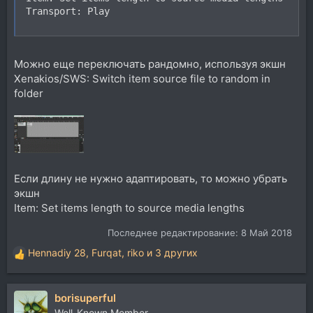
Transport: Play
Можно еще переключать рандомно, используя экшн
Xenakios/SWS: Switch item source file to random in
folder
Если длину не нужно адаптировать, то можно убрать
экшн
Item: Set items length to source media lengths
Последнее редактирование:
8 Май 2018
Hennadiy 28
,
Furqat
,
riko
и 3 других
Р
е
а
borisuperful
к
ц
Well-Known Member