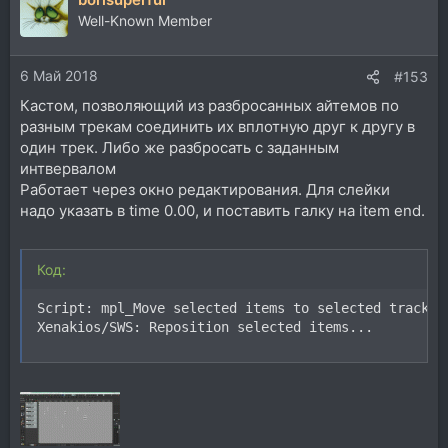
ц
Well-Known Member
и
и
6 Май 2018
:
#153
Кастом, позволяющий из разбросанных айтемов по
разным трекам соединить их вплотную друг к другу в
один трек. Либо же разбросать с заданным
интвервалом
Работает через окно редактирования. Для слейки
надо указать в time 0.00, и поставить галку на item end.
Код:
Script: mpl_Move selected items to selected track.lu
Xenakios/SWS: Reposition selected items...