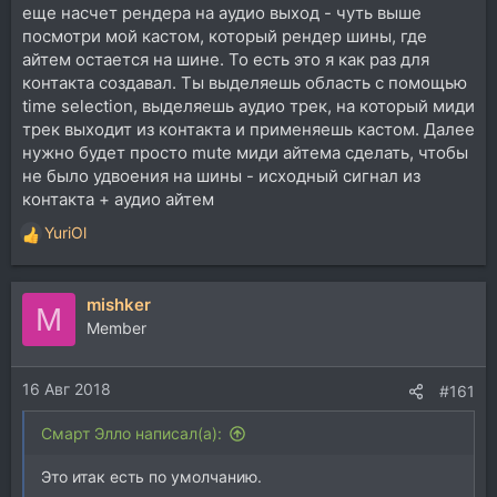
еще насчет рендера на аудио выход - чуть выше
посмотри мой кастом, который рендер шины, где
айтем остается на шине. То есть это я как раз для
контакта создавал. Ты выделяешь область с помощью
time selection, выделяешь аудио трек, на который миди
трек выходит из контакта и применяешь кастом. Далее
нужно будет просто mute миди айтема сделать, чтобы
не было удвоения на шины - исходный сигнал из
контакта + аудио айтем
YuriOl
Р
е
а
mishker
к
M
ц
Member
и
и
16 Авг 2018
:
#161
Смарт Элло написал(а):
Это итак есть по умолчанию.