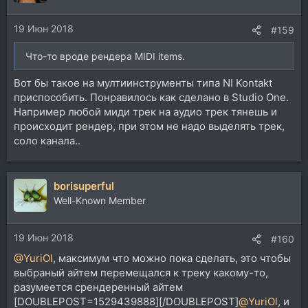
и
и
19 Июн 2018
:
#159
Что-то вроде рендера MIDI items.
Вот бы такое на мултиинструменты типа NI Kontakt
приспособить. Понравилось как сделано в Studio One.
Например любой миди трек на аудио трек тянешь и
происходит рендер, при этом не надо выделять трек,
соло канала..
borisuperful
Well-Known Member
19 Июн 2018
#160
@YuriOl
, максимум что можно пока сделать, это чтобы
выбраный айтем перемещался к треку какому-то,
разумеется срендеренный айтем
[DOUBLEPOST=1529439888][/DOUBLEPOST]
@YuriOl
, и