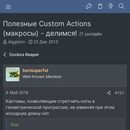
Полезные Custom Actions
(макросы) - делимся!
(1 онлайн
А
Д
diggidon
22 Дек 2013
в
а
т
т
Cockos Reaper
о
а
р
н
т
а
borisuperful
е
ч
Well-Known Member
м
а
ы
л
а
6 Май 2018
#151
Кастомы, позволяющие стретчить ноты в
геометрической прогрессии, не изменяя при этом
исходную длину нот.
Код: