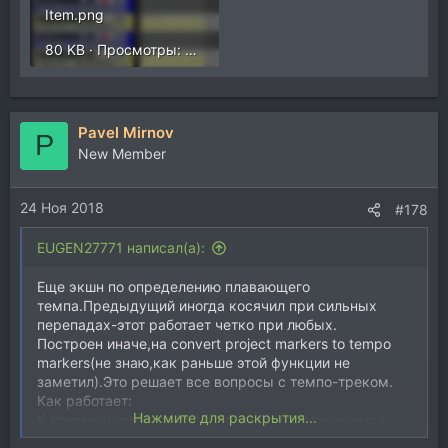
Item.png
80 KB · Просмотры: 407
Pavel Mirnov
P
New Member
24 Ноя 2018
#178
EUGEN27771 написал(а):
Еще экшн по определению плавающего
темпа.Предыдущий иногда косячил при сильных
перепадах-этот работает четко при любых.
Построен иначе,на convert project markers to tempo
markers(не знаю,как раньше этой функции не
заметил).Это решает все вопросы с темпо-треком.
Как работает:
Нажмите для раскрытия...
К примеру,имеется трек с сильно изменяющимся
темпом(романсы,классика или т.п.).