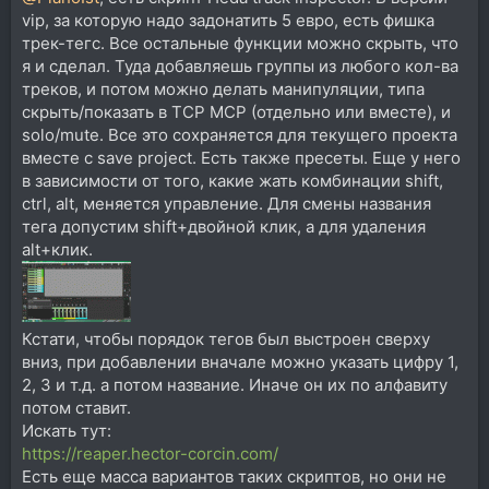
vip, за которую надо задонатить 5 евро, есть фишка
трек-тегс. Все остальные функции можно скрыть, что
я и сделал. Туда добавляешь группы из любого кол-ва
треков, и потом можно делать манипуляции, типа
скрыть/показать в TCP MCP (отдельно или вместе), и
solo/mute. Все это сохраняется для текущего проекта
вместе с save project. Есть также пресеты. Еще у него
в зависимости от того, какие жать комбинации shift,
ctrl, alt, меняется управление. Для смены названия
тега допустим shift+двойной клик, а для удаления
alt+клик.
Кстати, чтобы порядок тегов был выстроен сверху
вниз, при добавлении вначале можно указать цифру 1,
2, 3 и т.д. а потом название. Иначе он их по алфавиту
потом ставит.
Искать тут:
https://reaper.hector-corcin.com/
Есть еще масса вариантов таких скриптов, но они не