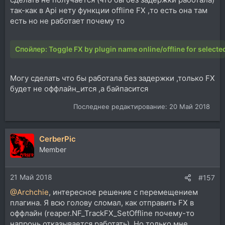
так-как в Api нету функции offline FX ,то есть она там
есть но не работает почему то
Спойлер:
Toggle FX by plugin name online/offline for se
Могу сделать что бы работала без задержки ,только FX
будет не оффлайн_ится ,а байпасится
Последнее редактирование:
20 Май 2018
CerberPic
Member
21 Май 2018
#157
@Archchie
, интересное решение с перемещением
плагина. Я всю голову сломал, как отправить FX в
оффлайн (reaper.NF_TrackFX_SetOffline почему-то
напрочь отказывается работать). Но только мне