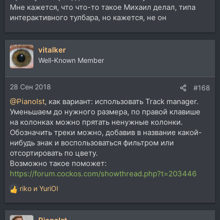
Мне кажется, что что-то такое Михаил делал, типа
интерактивного тулбара, но кажется, не он
vitalker
Well-Known Member
28 Сен 2018
#168
@PianoIst
, как вариант: использовать Track manager.
Уменьшаем до нужного размера, по правой клавише
на колонках можно прятать ненужные колонки.
Обозначить треки можно, добавив в название какой-
нибудь знак и воспользоваться фильтром или
отсортировать по цвету.
Возможно такое поможет:
https://forum.cockos.com/showthread.php?t=203446
riko
и
YuriOl
Р
е
а