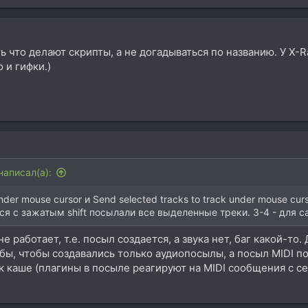
 что делают скрипты, а не догадываться по названию. У X-Ra
 и гифки.)
написал(а):
under mouse cursor и Send selected tracks to track under mouse cu
ся с зажатым shift посылали все выделенные треки. 3-4 - для 
е работает, т.е. посыл создается, а звука нет, баг какой-т
 бы, чтобы создавались только аудиопосылы, а посыл MIDI 
к каше (плагины в посыле реагируют на MIDI сообщения с се