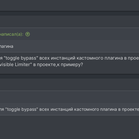
написал(а):
лагина
я "toggle bypass" всех инстанций кастомного плагина в про
isible Limiter" в проекте,к примеру?
я "toggle bypass" всех инстанций кастомного плагина в проект