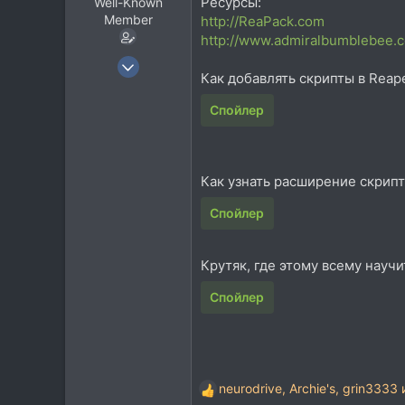
Ресурсы:
Well-Known
Member
http://ReaPack.com
http://www.admiralbumblebee.c
14 Дек 2010
Как добавлять скрипты в Reape
973
1.638
Спойлер
93
Орёл / Москва
Как узнать расширение скрипт
Спойлер
Крутяк, где этому всему научи
Спойлер
neurodrive
,
Archie's
,
grin3333
и
Р