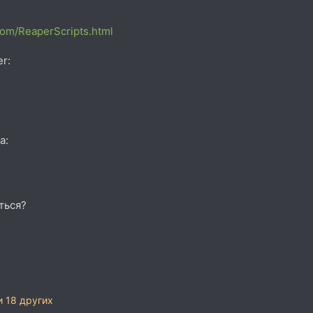
om/ReaperScripts.html
r:
а:
ться?
 18 других