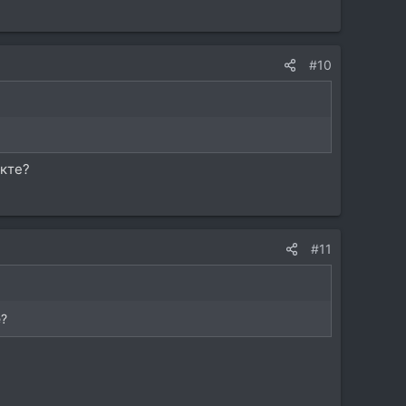
#10
екте?
#11
е?