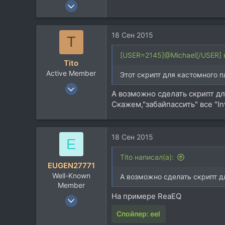
14 Дек 2010
973
1.638
18 Сен 2015
T
93
Орёл / Москва
[USER=2145]@Michael[/USER] 
Tito
Active Member
Этот скрипт для кастомного п
17 Янв 2005
А возможно сделать скрипт дл
236
Скажем,"забайпассить" все "Inv
51
28
18 Сен 2015
58
E
Питер
Tito написал(а):
Посетить сайт
EUGEN27771
Well-Known
А возможно сделать скрипт дл
Member
На примере ReaEQ
23 Апр 2010
2.293
Спойлер:
eel
2.802