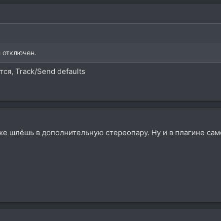
 отключен.
ся, Track/Send defaults
 же шлёшь в дополнительную стереопару. Ну и в плагине само