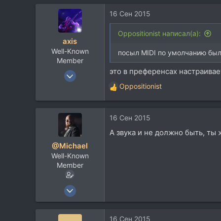
16 Сен 2015
Oppositionist написал(а):
axis
Well-Known
посыл MIDI по умолчанию был
Member
это в преференсах настраивает
18 Апр 2005
4.723
Oppositionist
Р
3.289
е
а
113
16 Сен 2015
к
48
ц
А звука и не должно быть, ты
Kaniv, UA
и
@Michael
и
Well-Known
:
Member
14 Дек 2010
973
1.638
16 Сен 2015