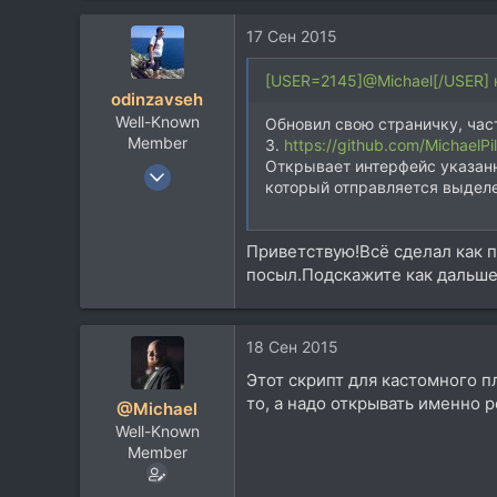
1.638
17 Сен 2015
93
Орёл / Москва
[USER=2145]@Michael[/USER] 
odinzavseh
Well-Known
Обновил свою страничку, час
Member
3.
https://github.com/MichaelPi
Открывает интерфейс указанн
3 Апр 2011
который отправляется выделе
1.839
895
Приветствую!Всё сделал как 
113
посыл.Подскажите как дальше
Самара
18 Сен 2015
Этот скрипт для кастомного п
то, а надо открывать именно р
@Michael
Well-Known
Member