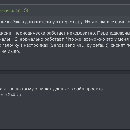
написал(а):
 же шлёшь в дополнительную стереопару. Ну и в плагине само с
я скрипт периодически работает некорректно. Переподключа
налы 1-2, нормально работает. Что же, возможно это у меня
ю галочку в настройках (Sends send MIDI by default), скрип
 не было.
ы, т.к. напрямую пишет данные в файл проекта.
 с 3/4 хз.