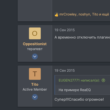
113
mrCrowley
,
noshyn
,
Tito
и ещё 
Р
е
а
19 Сен 2015
к
O
ц
А временно отключить плагин
и
Oppositionist
и
терапевт
:
13 Янв 2008
233
60
19 Сен 2015
T
28
Санкт-Петербург
EUGEN27771 написал(а):
Tito
Active Member
На примере ReaEQ
17 Янв 2005
Супер!!!Спасибо огромное!
236
51