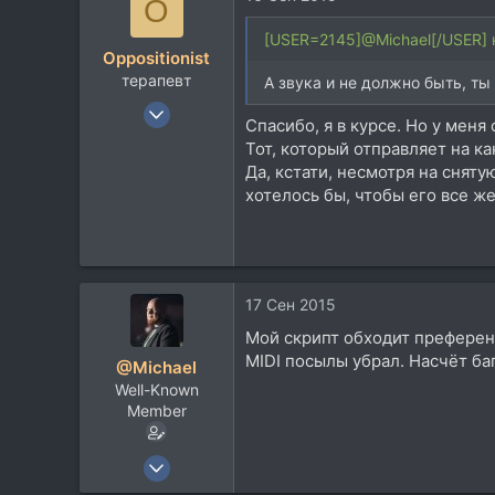
O
93
Орёл / Москва
[USER=2145]@Michael[/USER] 
Oppositionist
терапевт
А звука и не должно быть, ты
13 Янв 2008
Спасибо, я в курсе. Но у мен
233
Тот, который отправляет на ка
60
Да, кстати, несмотря на сняту
28
хотелось бы, чтобы его все же
Санкт-Петербург
17 Сен 2015
Мой скрипт обходит преференс
MIDI посылы убрал. Насчёт бага
@Michael
Well-Known
Member
14 Дек 2010
973