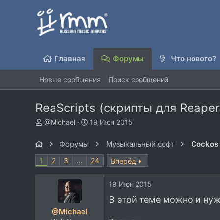
Главная
Форумы
Что нового?
Новые сообщения
Поиск сообщений
ReaScripts (скрипты для Reaper
А
Д
@Michael
19 Июн 2015
в
а
т
т
Форумы
Музыкальный софт
Cockos
о
а
р
н
1
2
3
…
24
Вперёд
т
а
е
ч
19 Июн 2015
м
а
ы
л
В этой теме можно и нуж
а
@Michael