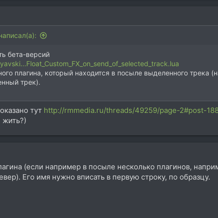
написал(а):
ть бета-версий
lyavski...Float_Custom_FX_on_send_of_selected_track.lua
ого плагина, который находится в посыле выделенного трека (н
нный трек).
показано тут
http://rmmedia.ru/threads/49259/page-2#post-18
 жить?)
лагина (если например в посыле несколько плагинов, напри
евер). Его имя нужно вписать в первую строку, по образцу.