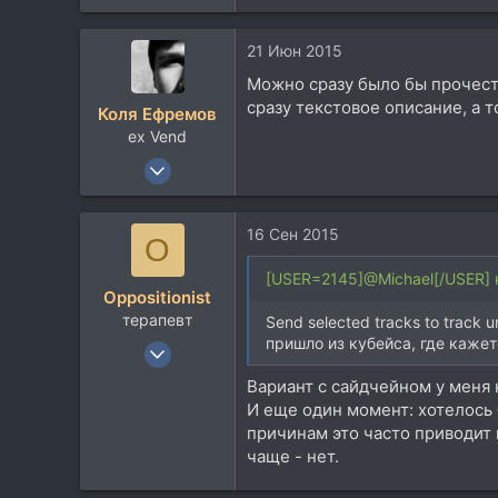
е
а
21 Июн 2015
к
ц
Можно сразу было бы прочесть
и
сразу текстовое описание, а то
Коля Ефремов
и
ex Vend
:
12 Ноя 2008
1.010
875
16 Сен 2015
O
113
35
[USER=2145]@Michael[/USER] 
Oppositionist
Москва, Россия, Вселенная,
терапевт
Send selected tracks to track 
efrecord.ru
пришло из кубейса, где кажет
13 Янв 2008
233
Вариант с сайдчейном у меня н
60
И еще один момент: хотелось
причинам это часто приводит 
28
чаще - нет.
Санкт-Петербург