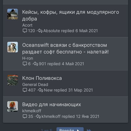
Кейсы, кофры, ящики для модулярного
добра
Acort
Absolute
6 Май 2021
120
Oceanswift всвязи с банкротством
раздает софт бесплатно - налетай!
H-ron
901
4 Май 2021
6
Клон Поливокса
General Dead
New
31 Мар 2021
407
Видео для начинающих
khmelkoff
khmelkoff
12 Янв 2021
35
Last
1 из 5
Вперёд