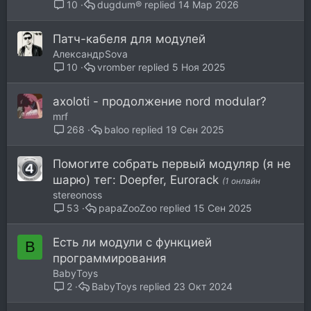
dugdum®
14 Мар 2026
10
Патч-кабеля для модулей
АлександрSova
vromber
5 Ноя 2025
10
axoloti - продолжение nord modular?
mrf
baloo
19 Сен 2025
268
Помогите собрать первый модуляр (я не
шарю) тег: Doepfer, Eurorack
(1 онлайн
stereonoss
papaZooZoo
15 Сен 2025
53
Есть ли модули с функцией
B
программирования
BabyToys
BabyToys
23 Окт 2024
2