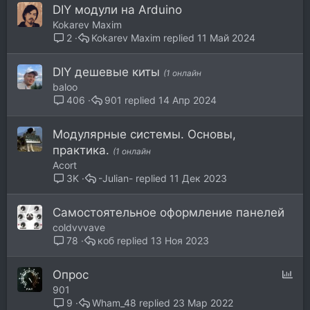
DIY модули на Arduino
Kokarev Maxim
Kokarev Maxim
11 Май 2024
2
DIY дешевые киты
(1 онлайн
baloo
901
14 Апр 2024
406
Модулярные системы. Основы,
практика.
(1 онлайн
Acort
-Julian-
11 Дек 2023
3K
Самостоятельное оформление панелей
coldvvvave
коб
13 Ноя 2023
78
О
Опрос
п
901
р
Wham_48
23 Мар 2022
9