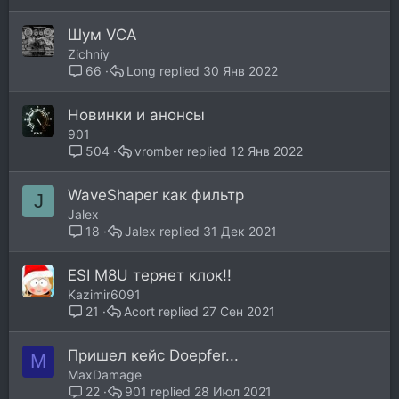
о
с
Шум VCA
Zichniy
Long
30 Янв 2022
66
Новинки и анонсы
901
vromber
12 Янв 2022
504
WaveShaper как фильтр
J
Jalex
Jalex
31 Дек 2021
18
ESI M8U теряет клок!!
Kazimir6091
Acort
27 Сен 2021
21
Пришел кейс Doepfer...
M
MaxDamage
901
28 Июл 2021
22