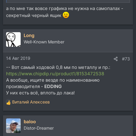
а по мне так вовсе графика не нужна на самопалах -
секретный черный ящик
Long
Well-Known Member
14 Авг 2019
#73
-- Вот самый ходовой 0,8 мм по металлу и пр.:
https://www.chipdip.ru/product1/8153472538
А вообще, ищите везде по наименованию
производителя -
EDDING
У них есть всё, вплоть до лака!
Виталий Алексеев
Р
е
а
baloo
к
ц
Distor-Dreamer
и