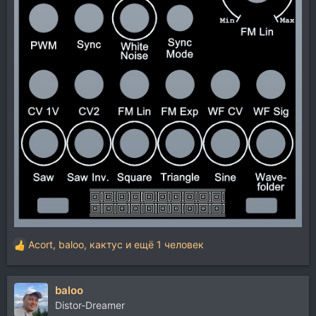
Acort
,
baloo
,
кактус
и ещё 1 человек
Р
е
а
baloo
к
ц
Distor-Dreamer