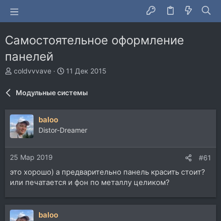
Самостоятельное оформление
панелей
А
Д
coldvvvave
11 Дек 2015
в
а
т
т
Модульные системы
о
а
р
н
т
а
baloo
е
ч
Distor-Dreamer
м
а
ы
л
а
25 Мар 2019
#61
это хорошо) а предварительно панель красить стоит?
или печатается и фон по металлу целиком?
baloo