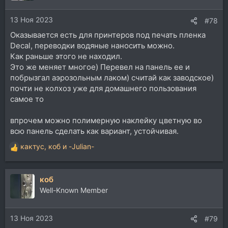
и
и
13 Ноя 2023
:
#78
Оказывается есть для принтеров под печать пленка
Decal, переводки водяные наносить можно.
Как раньше этого не находил.
Это же меняет многое) Перевел на панель ее и
побрызгал аэрозольным лаком) считай как заводское)
почти не колхоз уже для домашнего пользования
самое то
впрочем можно полимерную наклейку цветную во
всю панель сделать как вариант, устойчивая.
кактус
,
коб
и
-Julian-
Р
е
а
коб
к
ц
Well-Known Member
и
и
13 Ноя 2023
:
#79