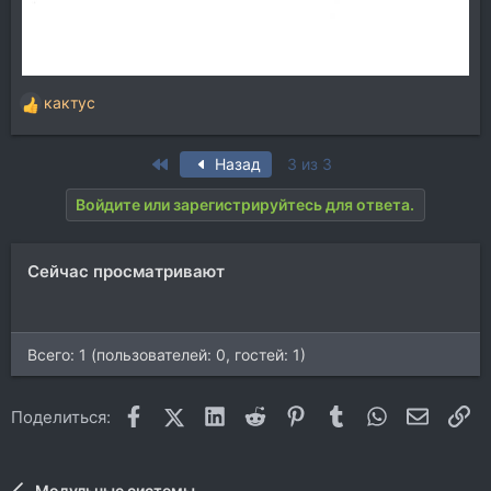
кактус
Р
е
а
First
Назад
3 из 3
к
ц
Войдите или зарегистрируйтесь для ответа.
и
и
:
Сейчас просматривают
Всего: 1 (пользователей: 0, гостей: 1)
Facebook
X (Twitter)
LinkedIn
Reddit
Pinterest
Tumblr
WhatsApp
Электр
Сс
Поделиться:
Модульные системы