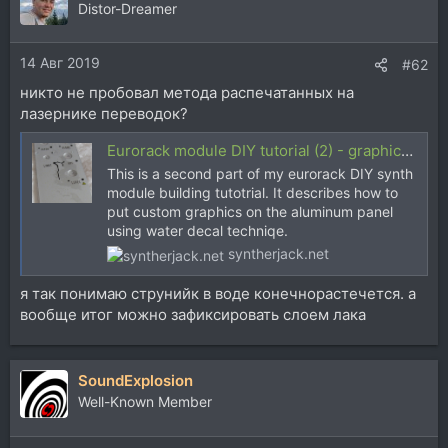
Distor-Dreamer
14 Авг 2019
#62
никто не пробовал метода распечатанных на
лазернике переводок?
Eurorack module DIY tutorial (2) - graphics - SyntherJack
This is a second part of my eurorack DIY synth
module building tutotrial. It describes how to
put custom graphics on the aluminum panel
using water decal techniqe.
syntherjack.net
я так понимаю струнийк в воде конечнорастечется. а
вообще итог можно зафиксировать слоем лака
SoundExplosion
Well-Known Member