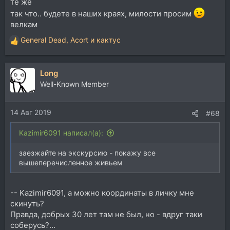
те же
так что.. будете в наших краях, милости просим
велкам
General Dead
,
Acort
и
кактус
Р
е
а
Long
к
ц
Well-Known Member
и
и
14 Авг 2019
:
#68
Kazimir6091 написал(а):
заезжайте на экскурсию - покажу все
вышеперечисленное живьем
-- Kazimir6091, а можно координаты в личку мне
скинуть?
Правда, добрых 30 лет там не был, но - вдруг таки
соберусь?...