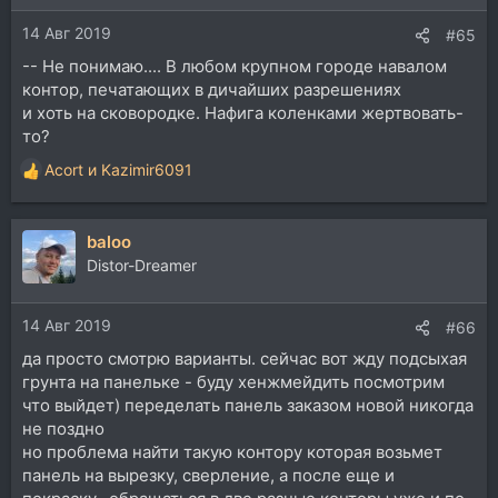
14 Авг 2019
#65
-- Не понимаю.... В любом крупном городе навалом
контор, печатающих в дичайших разрешениях
и хоть на сковородке. Нафига коленками жертвовать-
то?
Acort
и
Kazimir6091
Р
е
а
baloo
к
ц
Distor-Dreamer
и
и
14 Авг 2019
:
#66
да просто смотрю варианты. сейчас вот жду подсыхая
грунта на панельке - буду хенжмейдить посмотрим
что выйдет) переделать панель заказом новой никогда
не поздно
но проблема найти такую контору которая возьмет
панель на вырезку, сверление, а после еще и