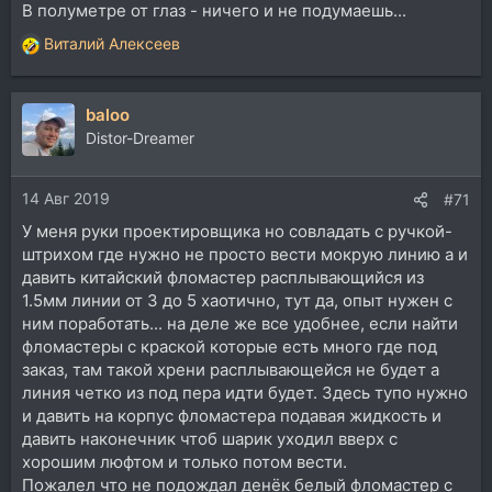
В полуметре от глаз - ничего и не подумаешь...
Виталий Алексеев
Р
е
а
baloo
к
ц
Distor-Dreamer
и
и
14 Авг 2019
:
#71
У меня руки проектировщика но совладать с ручкой-
штрихом где нужно не просто вести мокрую линию а и
давить китайский фломастер расплывающийся из
1.5мм линии от 3 до 5 хаотично, тут да, опыт нужен с
ним поработать... на деле же все удобнее, если найти
фломастеры с краской которые есть много где под
заказ, там такой хрени расплывающейся не будет а
линия четко из под пера идти будет. Здесь тупо нужно
и давить на корпус фломастера подавая жидкость и
давить наконечник чтоб шарик уходил вверх с
хорошим люфтом и только потом вести.
Пожалел что не подождал денёк белый фломастер с