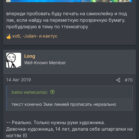
впереди пробовать буду печать на самоклейку и под
лак, если найду на переметную прозрачную бумагу.
пробудлирую в тему по ттенюатору
коб
,
-Julian-
и
кактус
Р
е
а
Long
к
ц
Well-Known Member
и
и
14 Авг 2019
:
#70
baloo написал(а):
текст конечно 3мм линией прописать нереально
-- Реально. Только нужны руки художника.
Девочка-художница, 14 лет, делала себе шпаргалки на
ногтях (!)