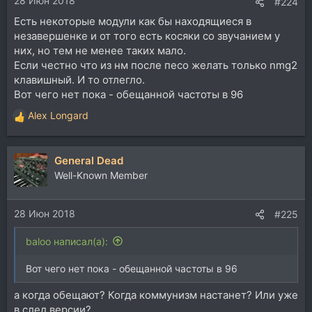
28 Июн 2018
#224
Есть некоторые модули как бы находящиеся в
незавершенке и от того есть косяки со звучанием у
них, но тем не менее таких мало.
Если честно что из нм после песо желать только nmg2
клавишный. И то отлегло.
Вот чего нет пока - обещанной частоты в 96
Alex Longard
Р
е
а
General Dead
к
ц
Well-Known Member
и
и
28 Июн 2018
:
#225
baloo написал(а):
Вот чего нет пока - обещанной частоты в 96
а когда обещают? Когда коммунизм настанет? Или уже
в след версии?