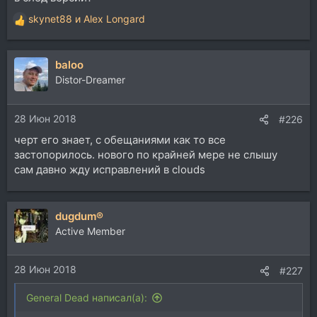
skynet88
и
Alex Longard
Р
е
а
baloo
к
ц
Distor-Dreamer
и
и
28 Июн 2018
:
#226
черт его знает, с обещаниями как то все
застопорилось. нового по крайней мере не слышу
сам давно жду исправлений в clouds
dugdum®
Active Member
28 Июн 2018
#227
General Dead написал(а):