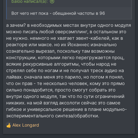
baloo написал(а):
Вот чего нет пока - обещанной частоты в 96
а зачем? в необходимых местах внутри одного модуля
можно писать любой оверсэмплинг, в остальном это
не нужно. немного не хватает эвент-кабелей, как в
реакторе или максе. но их Йоханнес изначально
сознательно вырезал, поскольку там возможны
конструкции, которыми легко перегружается проц,
всякие рекурсивные алгоритмы, чтобы народ не
стрелял себе по ногам и не получал треск аудио на
лайвах. сначала меня это парило, но потом я понял,
что он прав - те несколько человек, кому это прямо
сильно понадобится, просто смогут собрать это
внутри одного модуля, так что по сути ограничений
никаких. на мой взгляд аксолоти сейчас это самое
гибкое и универсальное решение в плане модульно-
экспериментального синтеза/обработки.
Alex Longard
Р
е