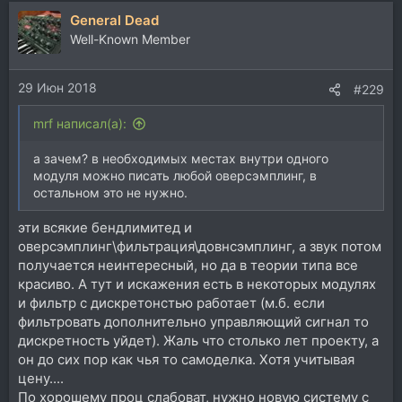
а
General Dead
к
ц
Well-Known Member
и
и
29 Июн 2018
:
#229
mrf написал(а):
а зачем? в необходимых местах внутри одного
модуля можно писать любой оверсэмплинг, в
остальном это не нужно.
эти всякие бендлимитед и
оверсэмплинг\фильтрация\довнсэмплинг, а звук потом
получается неинтересный, но да в теории типа все
красиво. А тут и искажения есть в некоторых модулях
и фильтр с дискретонстью работает (м.б. если
фильтровать дополнительно управляющий сигнал то
дискретность уйдет). Жаль что столько лет проекту, а
он до сих пор как чья то самоделка. Хотя учитывая
цену....
По хорошему проц слабоват, нужно новую систему с