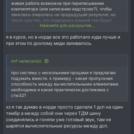
живая работа возможна при переписывании
компилятора (или написании надстроек?), чтобы
линковка опиралась на предыдущий результат, но
такое чувство, что подводных камней там будет
Нажмите для раскрытия...
больше, чем плюсов.
я в курсе, но в норде все это работало куда лучше и
при этом по дохлому миди заливалось.
mrf написал(а):
про систему с несколькими процами я предлагаю
подумать вместе. к примеру - какая пропускная
способность между вычислительными элементами
необходима и какая практически достижима с
стм32?
хз я так думаю в норде просто сделали 1 дсп на один
тембр а между собой они через ТДМ шину
соединялись и гоняли уже готовый звук, там не
шарятся вычислительные ресурсы между дсп.