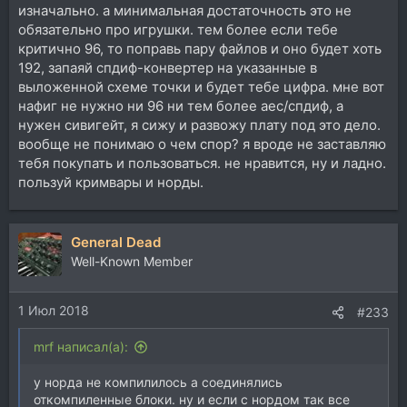
изначально. а минимальная достаточность это не
обязательно про игрушки. тем более если тебе
критично 96, то поправь пару файлов и оно будет хоть
192, запаяй спдиф-конвертер на указанные в
выложенной схеме точки и будет тебе цифра. мне вот
нафиг не нужно ни 96 ни тем более аес/спдиф, а
нужен сивигейт, я сижу и развожу плату под это дело.
вообще не понимаю о чем спор? я вроде не заставляю
тебя покупать и пользоваться. не нравится, ну и ладно.
пользуй кримвары и норды.
General Dead
Well-Known Member
1 Июл 2018
#233
mrf написал(а):
у норда не компилилось а соединялись
откомпиленные блоки. ну и если с нордом так все