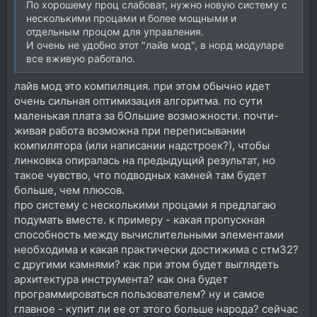
По хорошему проц слабоват, нужно новую систему с
несколькими процами и более мощными и
отдельным процом для управления.
И очень не удобно этот "лайв мод", в норд модуларе
все вживую работало.
лайв мод это компиляция. при этом обычно идет
очень сильная оптимизация алгоритма. по сути
маленькая плата за бОльшие возможности. почти-
живая работа возможна при переписывании
компилятора (или написании надстроек?), чтобы
линковка опиралась на предыдущий результат, но
такое чувство, что подводных камней там будет
больше, чем плюсов.
про систему с несколькими процами я предлагаю
подумать вместе. к примеру - какая пропускная
способность между вычислительными элементами
необходима и какая практически достижима с стм32?
с другими камнями? как при этом будет выглядеть
архитектура инструмента? как она будет
программироваться пользователем? ну и самое
главное - купит ли ее от этого больше народа? сейчас