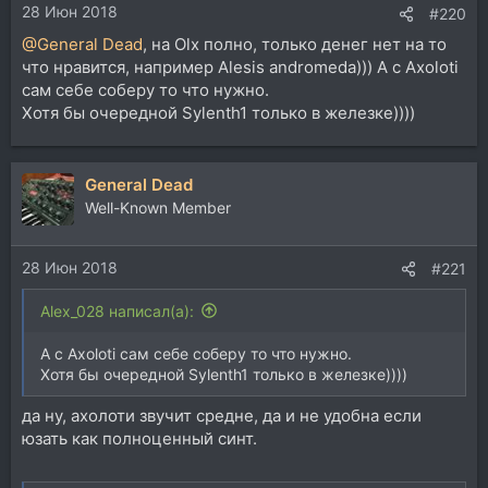
28 Июн 2018
:
#220
@General Dead
, на Olx полно, только денег нет на то
что нравится, например Alesis andromeda))) А с Axoloti
сам себе соберу то что нужно.
Хотя бы очередной Sylenth1 только в железке))))
General Dead
Well-Known Member
28 Июн 2018
#221
Alex_028 написал(а):
А с Axoloti сам себе соберу то что нужно.
Хотя бы очередной Sylenth1 только в железке))))
да ну, ахолоти звучит средне, да и не удобна если
юзать как полноценный синт.