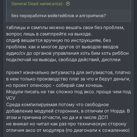
General Dead написал(а):
без переработки вейвтейблов и алгоритмов?
таблицы и сэмплы можно вешать свои без проблем,
вопрос лишь в сэмплрейте на выходе.
спдиф вешается вручную по инструкциям, без
проблем. как и многое другое от выводов-вводов
аудио/cv до органов управления хоть бим хоть риббон
подключай на выводы, свобода действий, дисплеи
проект изначально энтузиаста для энтузиастов, платно
в нем только производство плат за что и берут деньги,
но проект опенсорс - собирай сам хочешь.
Модули писать не так сложно под аксо. проще чем под
VCV
Среда компилируемая потому что свободное
добавление модулей сторонних, в отличии от Норда. В
этом и причина отчасти, но да и в числе ДСП
не вникал но читал как раз про техническую сторону
отличия аксо от модуляра (по диагонали к сожалению)