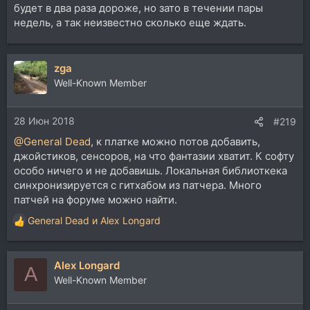
будет в два раза дороже, но зато в течении пары
недель, а так неизвестно сколько еще ждать.
zga
Well-Known Member
28 Июн 2018
#219
@General Dead
, к платке можно потов добавить,
джойстиков, сенсоров, на что фантазии хватит. К софту
особо ничего и не добавишь. Локальная библиоткека
синхронизируется с гитхабом из патчера. Много
патчей на форуме можно найти.
General Dead
и
Alex Longard
Р
е
а
Alex Longard
к
A
ц
Well-Known Member
и
и