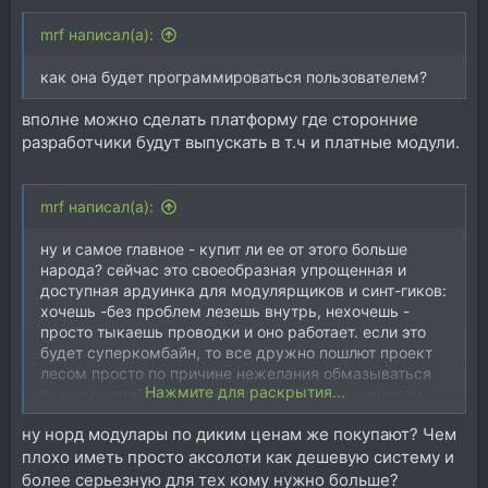
mrf написал(а):
как она будет программироваться пользователем?
вполне можно сделать платформу где сторонние
разработчики будут выпускать в т.ч и платные модули.
mrf написал(а):
ну и самое главное - купит ли ее от этого больше
народа? сейчас это своеобразная упрощенная и
доступная ардуинка для модулярщиков и синт-гиков:
хочешь -без проблем лезешь внутрь, нехочешь -
просто тыкаешь проводки и оно работает. если это
будет суперкомбайн, то все дружно пошлют проект
лесом просто по причине нежелания обмазываться
Нажмите для раскрытия...
всякими проблемами многопроцессорных систем,
межпоточных взаимодействий, распределения и
ну норд модулары по диким ценам же покупают? Чем
свойств памяти, ну и цены.
плохо иметь просто аксолоти как дешевую систему и
более серьезную для тех кому нужно больше?