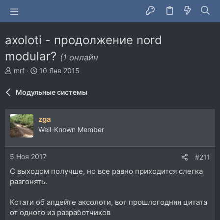
axoloti - продолжение nord
modular?
(1 онлайн
А
Д
mrf
10 Янв 2015
в
а
т
т
Модульные системы
о
а
р
н
т
а
zga
е
ч
Well-Known Member
м
а
ы
л
а
5 Ноя 2017
#211
С выходом получше, но все равно приходится слегка
разгонять.
Кстати об апдейте аксолоти, вот прошлогодняя цитата
от одного из разработчиков