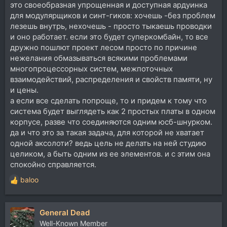
это своеобразная упрощенная и доступная ардуинка
для модулярщиков и синт-гиков: хочешь -без проблем
лезешь внутрь, нехочешь - просто тыкаешь проводки
и оно работает. если это будет суперкомбайн, то все
дружно пошлют проект лесом просто по причине
нежелания обмазываться всякими проблемами
многопроцессорных систем, межпоточных
взаимодействий, распределения и свойств памяти, ну
и цены.
а если все сделать попроще, то и придем к тому что
система будет выглядеть как 2 простых платы в одном
корпусе, разве что соединяются одним юсб-шнурком.
да и что это за такая задача, для которой не хватает
одной аксолоти? ведь цель не делать на ней студию
целиком, а быть одним из ее элементов. и с этим она
спокойно справляется.
baloo
Р
е
а
General Dead
к
ц
Well-Known Member