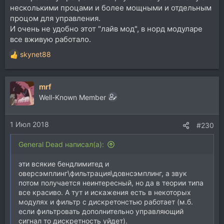
несколькими процами и более мощными и отдельным
процом для управления.
И очень не удобно этот "лайв мод", в норд модуларе
все вживую работало.
skynet88
Р
е
а
mrf
к
ц
Well-Known Member
и
и
1 Июл 2018
:
#230
General Dead написал(а):
эти всякие бендлимитед и
оверсэмплинг\фильтрация\довнсэмплинг, а звук
потом получается неинтересный, но да в теории типа
все красиво. А тут и искажения есть в некоторых
модулях и фильтр с дискретонстью работает (м.б.
если фильтровать дополнительно управляющий
сигнал то дискретность уйдет).