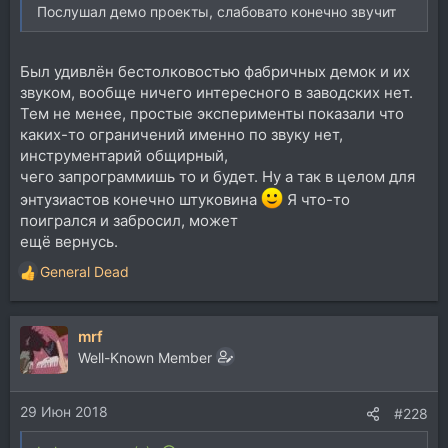
Послушал демо проекты, слабовато конечно звучит
Был удивлён бестолковостью фабричных демок и их
звуком, вообще ничего интересного в заводских нет.
Тем не менее, простые эксперименты показали что
каких-то ограничений именно по звуку нет,
инструментарий общирный,
чего запрограммишь то и будет. Ну а так в целом для
энтузиастов конечно штуковина
Я что-то
поигрался и забросил, может
ещё вернусь.
General Dead
Р
е
а
mrf
к
ц
Well-Known Member
и
и
29 Июн 2018
:
#228