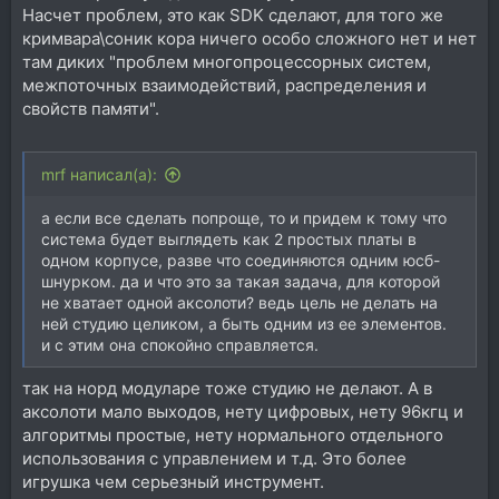
Насчет проблем, это как SDK сделают, для того же
кримвара\соник кора ничего особо сложного нет и нет
там диких "проблем многопроцессорных систем,
межпоточных взаимодействий, распределения и
свойств памяти".
mrf написал(а):
а если все сделать попроще, то и придем к тому что
система будет выглядеть как 2 простых платы в
одном корпусе, разве что соединяются одним юсб-
шнурком. да и что это за такая задача, для которой
не хватает одной аксолоти? ведь цель не делать на
ней студию целиком, а быть одним из ее элементов.
и с этим она спокойно справляется.
так на норд модуларе тоже студию не делают. А в
аксолоти мало выходов, нету цифровых, нету 96кгц и
алгоритмы простые, нету нормального отдельного
использования с управлением и т.д. Это более
игрушка чем серьезный инструмент.