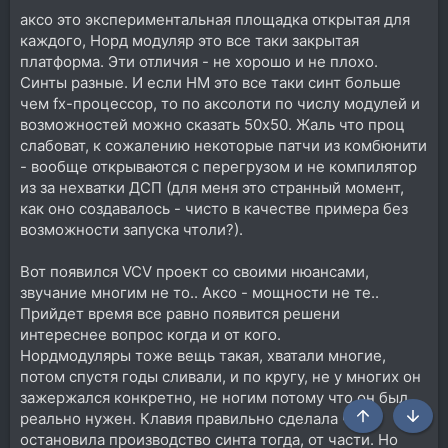
аксо это экспериментальная площадка открытая для
каждого, Норд модуляр это все таки закрытая
платформа. Эти отличия - не хорошо и не плохо.
Синты разные. И если НМ это все таки синт больше
чем fx-процессор, то по аксолоти по числу модулей и
возможностей можно сказать 50х50. Жаль что проц
слабоват, к сожалению некоторые патчи из комбюнити
- вообще открываются с перегрузом и не компилятор
из за нехватки ДСП (для меня это странный момент,
как оно создавалось - чисто в качестве примера без
возможности запуска чтоли?).
Вот появился VCV проект со своими нюансами,
звучание многим не то.. Аксо - мощности не те..
Прийдет время все равно появится решени
интереснее вопрос когда и от кого.
Нордмодуляры тоже вещь такая, хватали многие,
потом спустя годы сливали, и по кругу, не у многих он
зажержался конкретно, не ногим потому что он был
реально нужен. Клавия правильно сделала что
Сверху
Снизу
остановила производство синта тогда, от части. Но