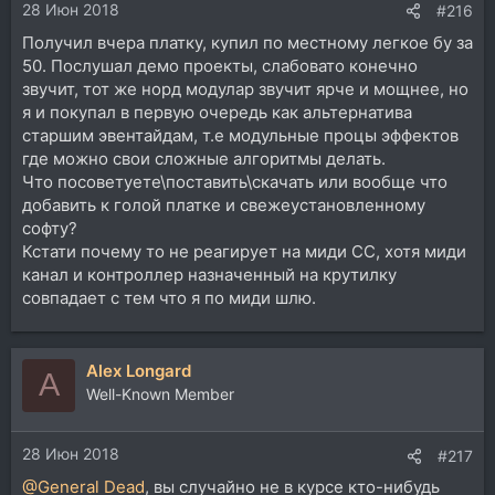
28 Июн 2018
#216
Получил вчера платку, купил по местному легкое бу за
50. Послушал демо проекты, слабовато конечно
звучит, тот же норд модулар звучит ярче и мощнее, но
я и покупал в первую очередь как альтернатива
старшим эвентайдам, т.е модульные процы эффектов
где можно свои сложные алгоритмы делать.
Что посоветуете\поставить\скачать или вообще что
добавить к голой платке и свежеустановленному
софту?
Кстати почему то не реагирует на миди СС, хотя миди
канал и контроллер назначенный на крутилку
совпадает с тем что я по миди шлю.
Alex Longard
A
Well-Known Member
28 Июн 2018
#217
@General Dead
, вы случайно не в курсе кто-нибудь