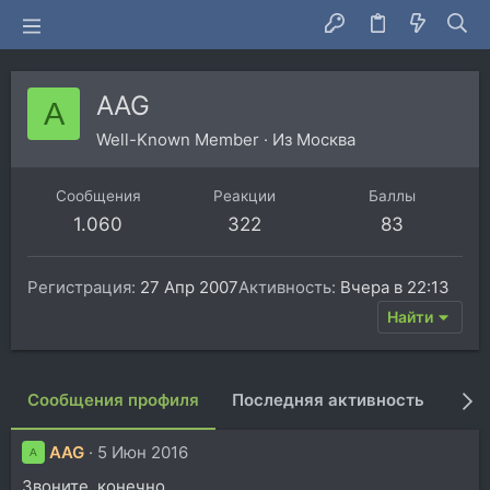
AAG
A
Well-Known Member
·
Из
Москва
Сообщения
Реакции
Баллы
1.060
322
83
Регистрация
27 Апр 2007
Активность
Вчера в 22:13
Найти
Сообщения профиля
Последняя активность
Пуб
AAG
5 Июн 2016
A
Звоните, конечно