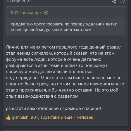
23 Мар 2022
:
#7
901 написал(а):
предлагаю проголосовать по поводу удаления ветки
посвящённой модульным синтезаторам.
Лично для меня летом прошлого года данный раздел
стал неким сигналом, который сказал, что на этом
форуме есть люди, которые очень детально
разбираются в этой теме и если что подскажут
новичку и мои догадки были полностью
подтверждены. Много что там было написано мне не
понятно было сразу, но потом по мере изучения много
стало проясняться, я бы честно оставил. Но это мой
опыт взаимодействия с разделом.
ps кстати вам отдельное огромное спасибо!
qishmish
,
901
,
superfake
и ещё 1 человек
Р
е
а