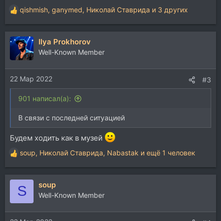
qishmish
,
ganymed
,
Николай Ставрида
и 3 других
Р
е
а
Ilya Prokhorov
к
ц
Well-Known Member
и
и
22 Мар 2022
:
#3
901 написал(а):
В связи с последней ситуацией
Будем ходить как в музей
soup
,
Николай Ставрида
,
Nabastak
и ещё 1 человек
Р
е
а
soup
к
S
ц
Well-Known Member
и
и