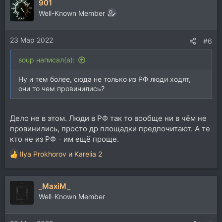
901
к
ц
Well-Known Member
и
и
23 Мар 2022
:
#6
soup написал(а):
Ну и тем более, сюда не только из РФ люди ходят,
они то чем провинились?
Дело не в этом. Люди в РФ так то вообще ни в чём не
провинились, просто др площадки предпочитают. А те
кто не из РФ - им ещё проще.
Ilya Prokhorov
и
Karelia 2
Р
е
а
_MaxiM_
к
ц
Well-Known Member
и
и