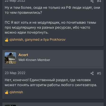
22 Мар 2022
:
#4
Ну и тем более, сюда не только из РФ люди ходят, они
то чем провинились?
ПС Я вот хоть и не модулярщик, но почитываю темы
про модулярщину на разных ресурсах, ибо часто
можно идеи почерпнуть.
qishmish
,
ganymed
и
Ilya Prokhorov
Р
е
а
Acort
к
ц
Well-Known Member
и
и
23 Мар 2022
:
#5
Нет, конечно! Единственный раздел, где человек
может понять алгоритм работы любого синтезатора.
qishmish
Р
е
а