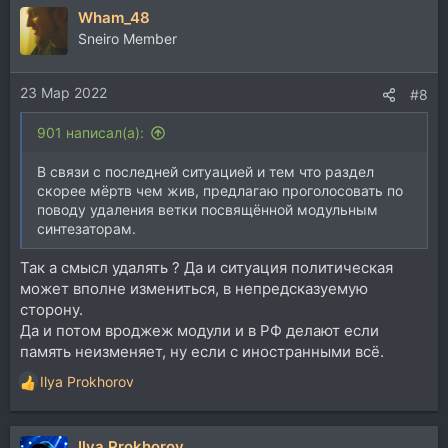
Wham_48
к
ц
Sneiro Member
и
и
23 Мар 2022
:
#8
901 написал(а):
В связи с последней ситуацией и тем что раздел
скорее мёртв чем жив, предлагаю проголосовать по
поводу удаления ветки посвящённой модульным
синтезаторам.
Так а смысл удалять ? Да и ситуация политическая
может вполне измениться, в непредсказуемую
сторону.
Да и потом вроджеж модули и в РФ делают если
память неизменяет, ну если с иностранными всё.
Ilya Prokhorov
Р
е
а
Ilya Prokhorov
к