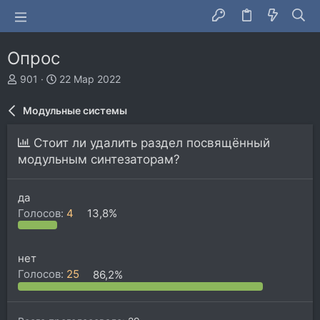
Опрос
А
Д
901
22 Мар 2022
в
а
т
т
Модульные системы
о
а
р
н
Стоит ли удалить раздел посвящённый
т
а
модульным синтезаторам?
е
ч
м
а
ы
л
да
а
Голосов:
4
13,8%
нет
Голосов:
25
86,2%