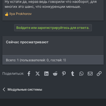
Ну кстати да, нераз ведь говорили что наоборот, для
многих это шанс, что конкуренции меньше.
Ilya Prokhorov
Р
е
а
Войдите или зарегистрируйтесь для ответа.
к
ц
и
Сейчас просматривают
и
:
Всего: 1 (пользователей: 0, гостей: 1)
Facebook
X (Twitter)
LinkedIn
Reddit
Pinterest
Tumblr
WhatsApp
Электр
Сс
Поделиться:
Модульные системы