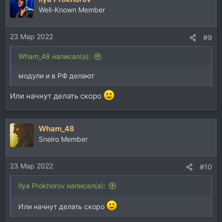
ц
Well-Known Member
и
и
23 Мар 2022
:
#9
Wham_48 написал(а):
модули и в РФ делают
Или начнут делать скоро
Wham_48
Sneiro Member
23 Мар 2022
#10
Ilya Prokhorov написал(а):
Или начнут делать скоро