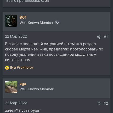
Всего проголосовало
29
901
Well-Known Member
22 Мар 2022
#1
В связи с последней ситуацией и тем что раздел
скорее мёртв чем жив, предлагаю проголосовать по
поводу удаления ветки посвящённой модульным
синтезаторам.
Ilya Prokhorov
Р
е
а
zga
к
ц
Well-Known Member
и
и
22 Мар 2022
:
#2
зачем? пусть будет