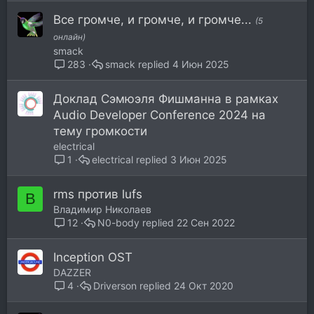
Все громче, и громче, и громче...
(5
онлайн)
smack
smack
4 Июн 2025
283
Доклад Сэмюэля Фишманна в рамках
Audio Developer Conference 2024 на
тему громкости
electrical
electrical
3 Июн 2025
1
rms против lufs
В
Владимир Николаев
N0-body
22 Сен 2022
12
Inception OST
DAZZER
Driverson
24 Окт 2020
4