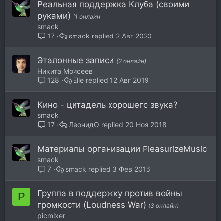
Реальная поддержка Клуба (своими
руками)
(1 онлайн
smack
smack
2 Авг 2020
17
Эталонные записи
(2 онлайн)
Никита Моисеев
Elle
12 Авг 2019
128
Кино - цитадель хорошего звука?
smack
ЛеонидО
20 Ноя 2018
17
Материалы организации PleasurizeMusic
smack
smack
3 Фев 2016
7
Группа в поддержку против войны
P
громкости (Loudness War)
(3 онлайн)
picmixer