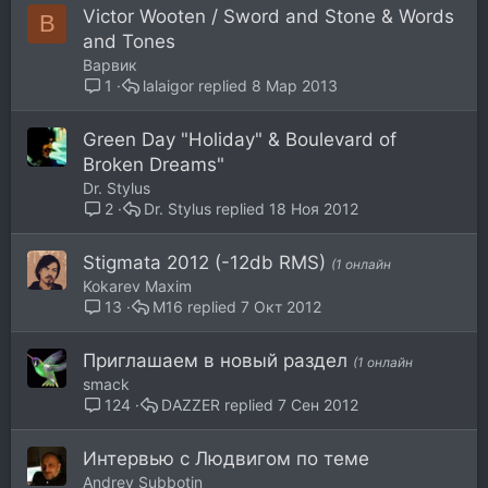
Victor Wooten / Sword and Stone & Words
В
and Tones
Варвик
lalaigor
8 Мар 2013
1
Green Day "Holiday" & Boulevard of
Broken Dreams"
Dr. Stylus
Dr. Stylus
18 Ноя 2012
2
Stigmata 2012 (-12db RMS)
(1 онлайн
Kokarev Maxim
M16
7 Окт 2012
13
Приглашаем в новый раздел
(1 онлайн
smack
DAZZER
7 Сен 2012
124
Интервью с Людвигом по теме
Andrey Subbotin