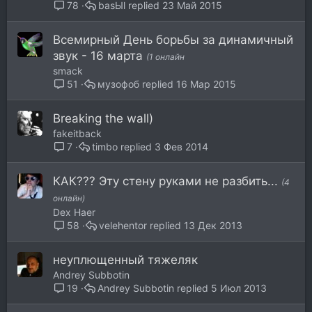
basЫl
23 Май 2015
78
Всемирный День борьбы за динамичный
звук - 16 марта
(1 онлайн
smack
музофоб
16 Мар 2015
51
Breaking the wall)
fakeitback
timbo
3 Фев 2014
7
КАК??? Эту стену руками не разбить...
(4
онлайн)
Dex Haer
velehentor
13 Дек 2013
58
неуплющенный тяжеляк
Andrey Subbotin
Andrey Subbotin
5 Июл 2013
19