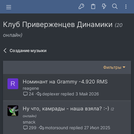
Клуб Приверженцев Динамики
(20
онлайн)
Создание музыки
Фильтры
Номинант на Grammy -4.920 RMS
R
reagene
deplexer
3 Май 2026
24
Ну что, камрады - наша взяла? :-)
(2
онлайн)
smack
motorsound
27 Июл 2025
299