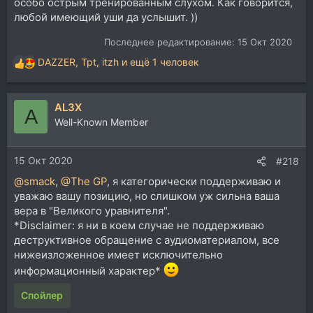
особо острым тренированным слухом. Как говорится,
любой имеющий уши да услышит. ))
Последнее редактирование:
15 Окт 2020
DAZZER
,
Tpt
,
itzh
и ещё 1 человек
Р
е
а
AL3X
к
A
ц
Well-Known Member
и
и
15 Окт 2020
:
#218
@smack
,
@The GP
, я категорически поддерживаю и
уважаю вашу позицию, но слишком уж сильна ваша
вера в "Великого уравнителя".
*Disclaimer: я ни в коем случае не поддерживаю
деструктивное обращение с аудиоматериалом, все
нижеизложенное имеет исключительно
информационный характер*
Спойлер