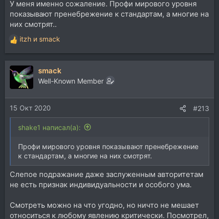
У меня именно сожаление. Профи мирового уровня
показывают пренебрежение к стандартам, а многие на
них смотрят..
itzh
и
smack
Р
е
а
smack
к
ц
Well-Known Member
и
и
15 Окт 2020
:
#213
shake1 написал(а):
Профи мирового уровня показывают пренебрежение
к стандартам, а многие на них смотрят.
Слепое подражание даже заслуженным авторитетам
не есть признак индивидуальности и особого ума.
Смотреть можно на что угодно, но ничто не мешает
относиться к любому явлению критически. Посмотрел,