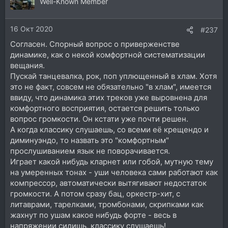
ц
Well-Known Member
и
и
16 Окт 2020
:
#237
Согласен. Спорный вопрос о приверженстве
динамике, как о некой комфортной систематизации
вещания.
Пускай танцевалка, рок, поп уплющенный в хлам. Хотя
это не факт, совсем не обязательно "в хлам", имеется
ввиду, что динамика этих треков уже выровнена для
комфортного восприятия, остается решить только
вопрос громкости. Он кстати уже почти решен.
А когда классику слушаешь, со всеми её крещендо и
диминуэндо, то назвать это "комфортным"
прослушиванием язык не поворачивается.
Играет какой нибудь кларнет или гобой, мутную тему
на умеренных тонах - уши человека сами работают как
компрессор, автоматически вытягивают недостаток
громкости. А потом сразу бац, оркестр-хит, с
литаврами, тарелками, тромбонами, скрипками как
жахнут по ушам какое нибудь форте - весь в
напряжении сидишь, классику слушаешь!