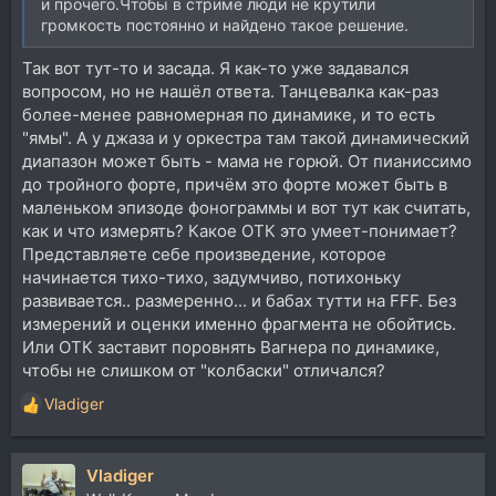
и прочего.Чтобы в стриме люди не крутили
громкость постоянно и найдено такое решение.
Так вот тут-то и засада. Я как-то уже задавался
вопросом, но не нашёл ответа. Танцевалка как-раз
более-менее равномерная по динамике, и то есть
"ямы". А у джаза и у оркестра там такой динамический
диапазон может быть - мама не горюй. От пианиссимо
до тройного форте, причём это форте может быть в
маленьком эпизоде фонограммы и вот тут как считать,
как и что измерять? Какое ОТК это умеет-понимает?
Представляете себе произведение, которое
начинается тихо-тихо, задумчиво, потихоньку
развивается.. размеренно... и бабах тутти на FFF. Без
измерений и оценки именно фрагмента не обойтись.
Или ОТК заставит поровнять Вагнера по динамике,
чтобы не слишком от "колбаски" отличался?
Vladiger
Р
е
а
Vladiger
к