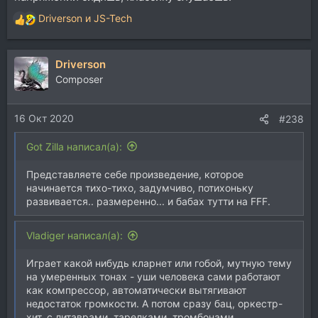
Driverson
и
JS-Tech
Р
е
а
Driverson
к
ц
Composer
и
и
16 Окт 2020
:
#238
Got Zilla написал(а):
Представляете себе произведение, которое
начинается тихо-тихо, задумчиво, потихоньку
развивается.. размеренно... и бабах тутти на FFF.
Vladiger написал(а):
Играет какой нибудь кларнет или гобой, мутную тему
на умеренных тонах - уши человека сами работают
как компрессор, автоматически вытягивают
недостаток громкости. А потом сразу бац, оркестр-
хит, с литаврами, тарелками, тромбонами,