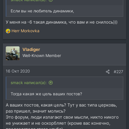
Если вы не любитель динамики,
У меня на -6 такая динамика, что вам и не снилось)))
Herr Morkovka
Р
е
а
Vladiger
к
ц
Well-Known Member
и
и
16 Окт 2020
:
#227
smack написал(а):
Тогда какая же цель ваших постов?
А ваших постов, какая цель? Тут у вас типа церковь,
раз пришел, значит молись?
Это форум, люди излагают свои мысли, никто никого
не унижает и не оскорбляет (кроме вас конечно,