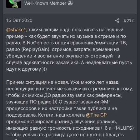
ц
Well-Known Member
и
и
15 Окт 2020
:
#217
@shake1
, таким людям надо показывать наглядный
пример - как будет звучать их музыка в стриме и по
радио. В NuGen есть опция сравнения/имитации ТВ,
радио (ReplayGain), стримов. затраты времени на
убеждение и воспитание окупаются сторицей - в
случае адекватности заказчика. А неадекватные пусть
идут к другому )))
Причем ситуация не новая. Уже много лет назад
несведущие и невчёные заказчики стремились к тому,
чтобы их миксы ДО радио звучали как референсы,
звучащие ПО радио ))) О существовании ФМ-
процессоров и их настройке такая публика и не
подозревала. Кстати, наш коллега
@The GP
продемонстрировал разницу звучания роликов,
имеющих разную громкость исходников (-6 и -14LUFS)
Чтобы услышать разницу, даже не нужно обладать