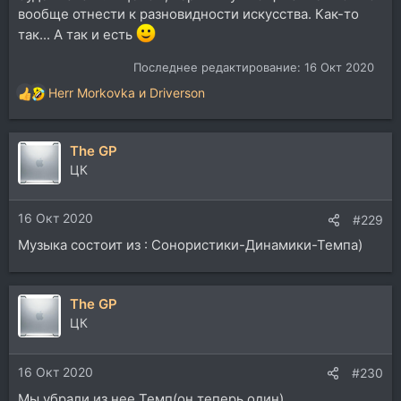
вообще отнести к разновидности искусства. Как-то
так... А так и есть
Последнее редактирование:
16 Окт 2020
Herr Morkovka
и
Driverson
Р
е
а
The GP
к
ц
ЦК
и
и
16 Окт 2020
:
#229
Музыка состоит из : Сонористики-Динамики-Темпа)
The GP
ЦК
16 Окт 2020
#230
Мы убрали из нее Темп(он теперь один)