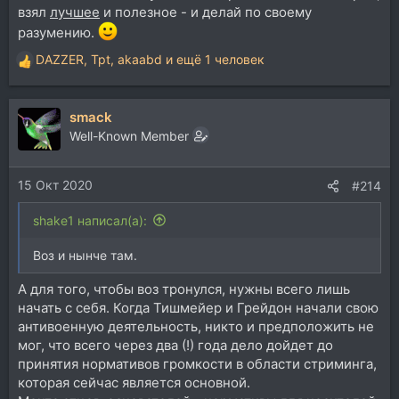
взял
лучшее
и полезное - и делай по своему
разумению.
DAZZER
,
Tpt
,
akaabd
и ещё 1 человек
Р
е
а
smack
к
ц
Well-Known Member
и
и
15 Окт 2020
:
#214
shake1 написал(а):
Воз и нынче там.
А для того, чтобы воз тронулся, нужны всего лишь
начать с себя. Когда Тишмейер и Грейдон начали свою
антивоенную деятельность, никто и предположить не
мог, что всего через два (!) года дело дойдет до
принятия нормативов громкости в области стриминга,
которая сейчас является основной.