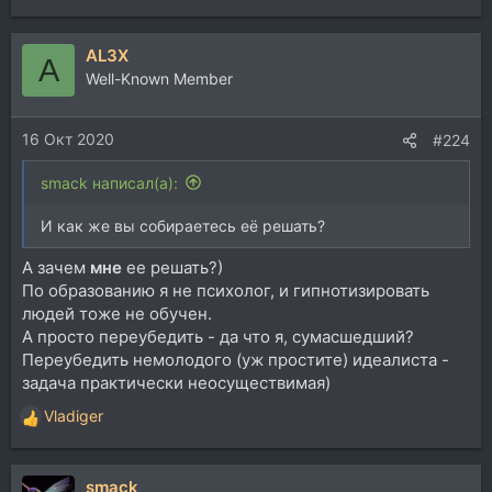
AL3X
A
Well-Known Member
16 Окт 2020
#224
smack написал(а):
И как же вы собираетесь её решать?
А зачем
мне
ее решать?)
По образованию я не психолог, и гипнотизировать
людей тоже не обучен.
А просто переубедить - да что я, сумасшедший?
Переубедить немолодого (уж простите) идеалиста -
задача практически неосуществимая)
Vladiger
Р
е
а
smack
к