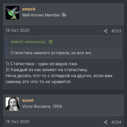
а
smack
к
ц
Well-Known Member
и
и
16 Окт 2020
:
#233
shake1 написал(а):
Статистика немного устарела, но все же.
1) Статистика - один из видов лжи.
2) Каждый из нас влияет на статистику.
Неча делать что-то с оглядкой на других, если вам
самому это что-то не нравится.
sunet
Victor Buruiana, 1959
16 Окт 2020
#234