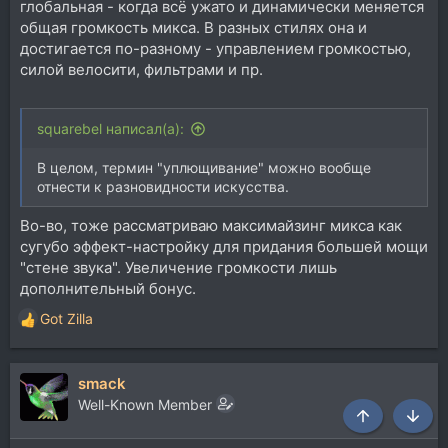
глобальная - когда всё ужато и динамически меняется
общая громкость микса. В разных стилях она и
достигается по-разному - управлением громкостью,
силой велосити, фильтрами и пр.
squarebel написал(а):
В целом, термин "уплющивание" можно вообще
отнести к разновидности искусства.
Во-во, тоже рассматриваю максимайзинг микса как
сугубо эффект-настройку для придания большей мощи
"стене звука". Увеличение громкости лишь
дополнительный бонус.
Got Zilla
Р
е
а
smack
к
ц
Well-Known Member
и
Сверху
Снизу
и