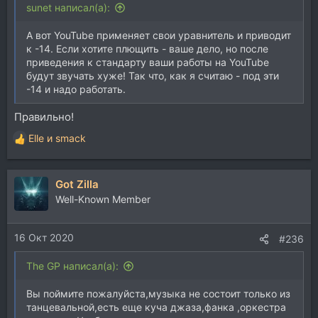
sunet написал(а):
А вот YouTube применяет свои уравнитель и приводит
к -14. Если хотите плющить - ваше дело, но после
приведения к стандарту ваши работы на YouTube
будут звучать хуже! Так что, как я считаю - под эти
-14 и надо работать.
Правильно!
Elle
и
smack
Р
е
а
Got Zilla
к
ц
Well-Known Member
и
и
16 Окт 2020
:
#236
The GP написал(а):
Вы поймите пожалуйста,музыка не состоит только из
танцевальной,есть еще куча джаза,фанка ,оркестра