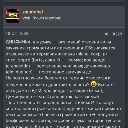
е
а
squarebel
к
ц
Well-Known Member
и
и
16 Окт 2020
:
#228
ДИНА́МИКА, в музыке — различной степени силы
звучания, громкости и их изменения. Обозначаются
итальянскими терминами: пиано (piano, сокр. p) —
тихо; форте (forte, сокр. f) — громко; крещендо
(crescendo) — постепенно усиливая; диминуэндо
(diminuendo) — постепенно затихая и др.
Не понятно каким боком этот термин относится к
надуманной кем-то действительности?
Все это
есть даже в ЕДМ. Крещендо - развязка (мясо),
Диминуэндо - яма. Степень так называемой
"постепенности" определяется стилем. И к слову о
соотношении громкостей. Сайдчейн - живой пример +
без правильного баланса громкостей на -6 получится
бесформенная фигня, на уровне шума, которая тупо не
будет качать. В целом, термин "уплющивание" можно