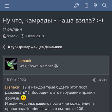
Ну что, камрады - наша взяла? :-)
(1 онлайн
А
Д
smack
1 Фев 2018
в
а
т
т
Клуб Приверженцев Динамики
о
а
р
н
т
а
smack
е
ч
Well-Known Member
м
а
ы
л
а
15 Окт 2020
#211
@shake1
, вы в каждой теме будете этот пост
размещать? )) Вообще-то это нарушение правил
форума.
И если месседж вашего поста - не сожаление, а
пропаганда loudness war, то см. пост #209.