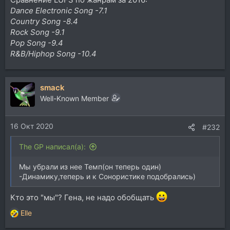
Dance Electronic Song -7.1
Country Song -8.4
Rock Song -9.1
Pop Song -9.4
R&B/Hiphop Song -10.4
smack
Well-Known Member
16 Окт 2020
#232
The GP написал(а):
Мы убрали из нее Темп(он теперь один)
-Динамику,теперь и к Сонористике подобрались)
Кто это "мы"? Гена, не надо обобщать
Elle
Р
е