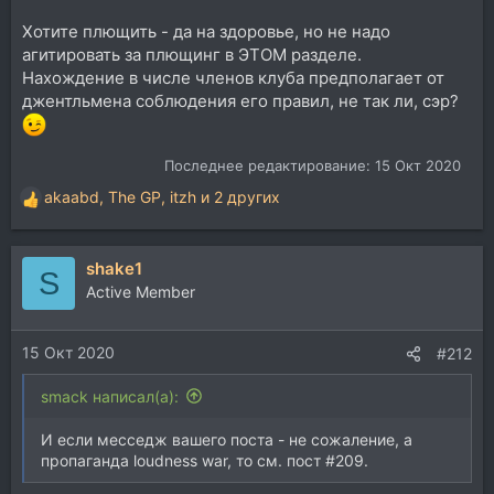
Хотите плющить - да на здоровье, но не надо
агитировать за плющинг в ЭТОМ разделе.
Нахождение в числе членов клуба предполагает от
джентльмена соблюдения его правил, не так ли, сэр?
Последнее редактирование:
15 Окт 2020
akaabd
,
The GP
,
itzh
и 2 других
Р
е
а
shake1
к
S
ц
Active Member
и
и
15 Окт 2020
:
#212
smack написал(а):
И если месседж вашего поста - не сожаление, а
пропаганда loudness war, то см. пост #209.