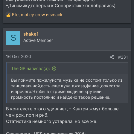
-Динамику,теперь и к Сонористике подобрались)
Elle
,
motley crew
и
smack
Р
е
а
shake1
к
S
ц
Active Member
и
и
16 Окт 2020
:
#231
The GP написал(а):
Вы поймите пожалуйста,музыка не состоит только из
танцевальной,есть еще куча джаза,фанка ,оркестра
и прочего.Чтобы в стриме люди не крутили
громкость постоянно и найдено такое решение.
В контексте этого удивляет, - Кантри жмут больше
чем рок, поп и рнб.
Статистика немного устарела, но все же.
Сравнение LUFS по жанрам за 2016: