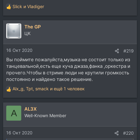
Slick
и
Vladiger
Р
е
а
The GP
к
ц
ЦК
и
и
16 Окт 2020
:
#219
Вы поймите пожалуйста,музыка не состоит только из
танцевальной,есть еще куча джаза,фанка ,оркестра и
прочего.Чтобы в стриме люди не крутили громкость
постоянно и найдено такое решение.
Alx_g
,
Tpt
,
smack
и ещё 1 человек
Р
е
а
AL3X
к
A
ц
Well-Known Member
и
и
16 Окт 2020
:
#220