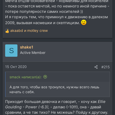
Мечта отцов-основателей - нормативы для носителей
- пока остается мечтой, но по немного иной причине -
потере популярности самих носителей ))
И я горжусь тем, что примкнул к движению в далеком
2009, вызывая насмешки и скептицизм.
akaabd
и
motley crew
Р
е
а
shake1
к
S
ц
Active Member
и
и
15 Окт 2020
:
#215
smack написал(а):
А для того, чтобы воз тронулся, нужны всего лишь
начать с себя.
Приходит большая девочка и говорит, - хочу как
Ellie
Goulding - Power (
-6.3)
, -
делаю (-10!!!), она - давай
сравним, а че так тихо? Не можешь? Пойду к другому.