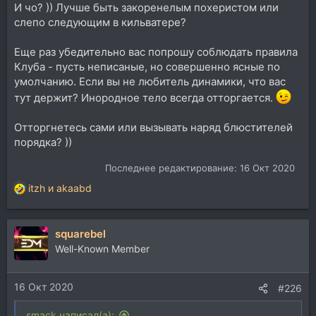
И чо? )) Лучше быть закоренелым похеристом или
слепо следующим в кильватере?
Еще раз убедительно вас попрошу соблюдать правила
Клуба - пусть неписаные, но совершенно ясные по
умолчанию. Если вы не любитель динамики, что вас
тут держит? Инородное тело всегда отторгается.
Отторгнетесь сами или вызывать наряд блюстителей
порядка? ))
Последнее редактирование:
16 Окт 2020
itzh
и
akaabd
Р
е
а
squarebel
к
ц
Well-Known Member
и
и
16 Окт 2020
:
#226
smack написал(а):