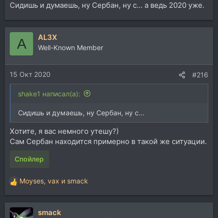
Сидишь и думаешь, ну Сербан, ну с... а ведь 2020 уже.
AL3X
A
Well-Known Member
15 Окт 2020
#216
shake1 написал(а):
Сидишь и думаешь, ну Сербан, ну с...
Хотите, я вас немного утешу?)
Сам Сербан находится примерно в такой же ситуации.
Спойлер
Moyses
,
vax
и
smack
Р
е
а
smack
к