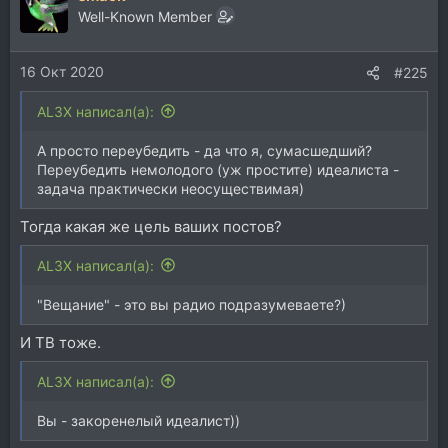
ц
Well-Known Member
и
и
16 Окт 2020
:
#225
AL3X написал(а):
А просто переубедить - да что я, сумасшедший?
Переубедить немолодого (уж простите) идеалиста -
задача практически неосуществимая)
Тогда какая же цель ваших постов?
AL3X написал(а):
"Вещание" - это вы радио подразумеваете?)
И ТВ тоже.
AL3X написал(а):
Вы - закоренелый идеалист))