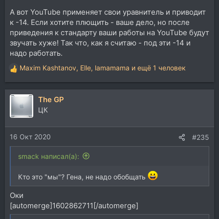
А вот YouTube применяет свои уравнитель и приводит
к -14. Если хотите плющить - ваше дело, но после
приведения к стандарту ваши работы на YouTube будут
звучать хуже! Так что, как я считаю - под эти -14 и
надо работать.
Maxim Kashtanov
,
Elle
,
lamamama
и ещё 1 человек
Р
е
а
The GP
к
ц
ЦК
и
и
16 Окт 2020
:
#235
smack написал(а):
Кто это "мы"? Гена, не надо обобщать
Оки
[automerge]1602862711[/automerge]