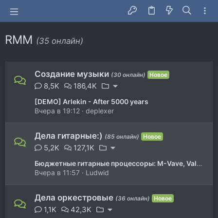
RMM
(35 онлайн)
Создание музыки
(30 онлайн)
Новое
8,5K
186,4K
[DEMO] Arlekin - After 5000 years
Вчера в 19:12
deplexer
Дела гитарные:)
(85 онлайн)
Новое
5,2K
127,1K
Бюджетные гитарные процессоры: M-Vave, Valeton, Sonicake, etc
Вчера в 11:57
Ludwid
Дела оркестровые
(36 онлайн)
Новое
1,1K
42,3K