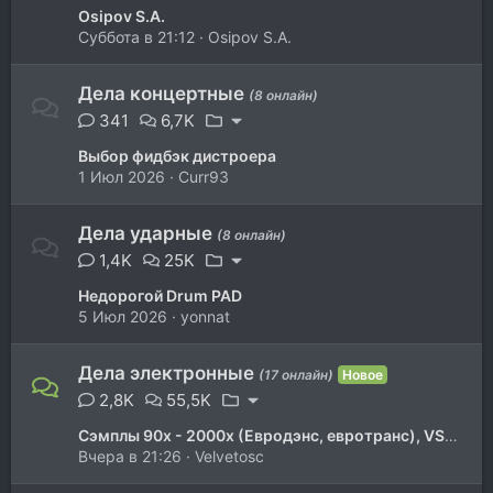
Osipov S.A.
Суббота в 21:12
Osipov S.A.
Дела концертные
(8 онлайн)
341
6,7K
Выбор фидбэк дистроера
1 Июл 2026
Curr93
Дела ударные
(8 онлайн)
1,4K
25K
Недорогой Drum PAD
5 Июл 2026
yonnat
Дела электронные
(17 онлайн)
Новое
2,8K
55,5K
Сэмплы 90х - 2000х (Евродэнс, евротранс), VST для эмуляции "того" звука
Вчера в 21:26
Velvetosc