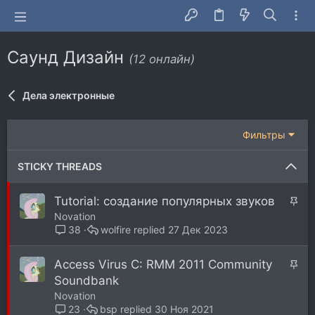
Саунд Дизайн
(12 онлайн)
Дела электронные
Фильтры
STICKY THREADS
З
Tutorial: создание популярных звуков
а
Novation
к
wolfire
27 Дек 2023
38
р
е
З
Access Virus C: RMM 2011 Community
п
а
Soundbank
л
к
Novation
е
р
bsp
30 Ноя 2021
23