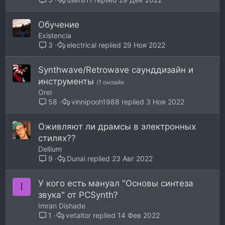
Обучение
Existencia
electrical
29 Ноя 2022
3
Synthwave/Retrowave саунддизайн и
инструменты
(1 онлайн
Orel
vinnipooh1988
3 Ноя 2022
58
Оживляют ли драмсы в электронных
стилях??
Dellium
Dunai
23 Авг 2022
9
У кого есть мануал "Основы синтеза
I
звука" от PCSynth?
Imran Dishade
vetaltor
14 Фев 2022
1