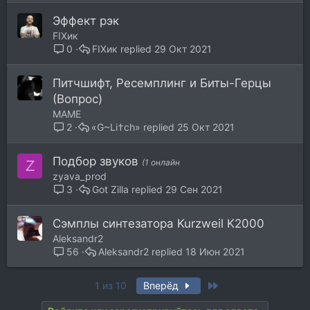
Эффект рэк
FIXик
FIXик
29 Окт 2021
0
Питчшифт, Ресемплинг и Биты-Герцы
(Вопрос)
MAME
«G~Li†ch»
25 Окт 2021
2
Подбор звуков
Z
(1 онлайн
zyava_prod
Got Zilla
29 Сен 2021
3
Сэмплы синтезатора Kurzweil K2000
Aleksandr2
Aleksandr2
18 Июн 2021
56
Last
1 из 10
Вперёд