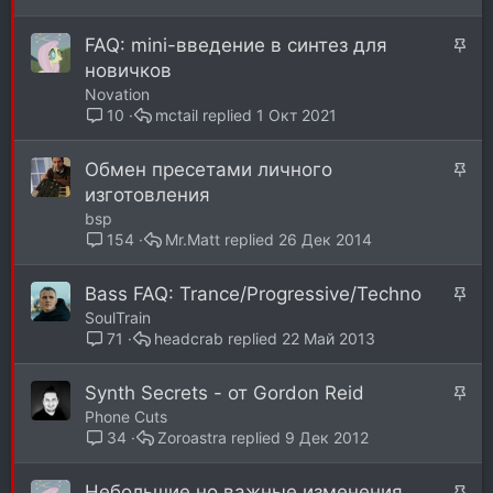
н
е
о
п
З
FAQ: mini-введение в синтез для
л
а
новичков
е
к
Novation
н
р
mctail
1 Окт 2021
10
о
е
п
З
Обмен пресетами личного
л
а
изготовления
е
к
bsp
н
р
Mr.Matt
26 Дек 2014
154
о
е
п
З
Bass FAQ: Trance/Progressive/Techno
л
а
SoulTrain
е
к
headcrab
22 Май 2013
71
н
р
о
е
З
Synth Secrets - от Gordon Reid
п
а
Phone Cuts
л
к
Zoroastra
9 Дек 2012
34
е
р
н
е
З
Небольшие но важные изменения