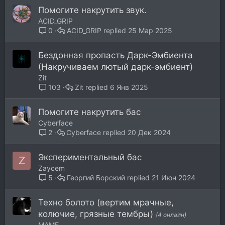
Помогите накрутить звук.
ACID_GRIP
ACID_GRIP
25 Мар 2025
0
Бездонная пропасть Дарк-Эмбиента
(Накручиваем лютый дарк-эмбиент)
Zit
Zit
6 Янв 2025
103
Помогите накрутить бас
Cyberface
Cyberface
20 Дек 2024
2
Экспериментальный бас
Z
Zaycem
Георгий Борский
21 Июн 2024
5
Техно болото (вертим мрачные,
колючие, грязные тембры)
(4 онлайн)
MAME