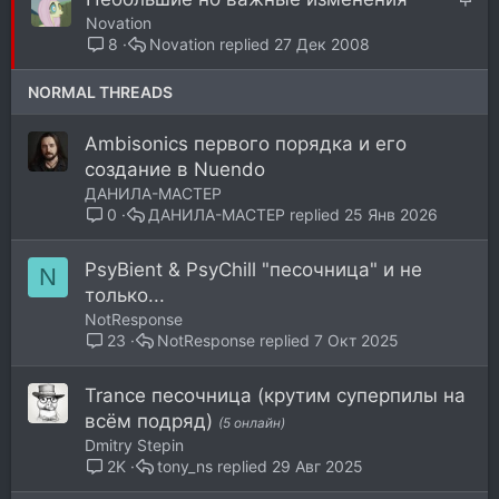
о
п
а
Novation
л
к
Novation
27 Дек 2008
8
е
р
н
е
NORMAL THREADS
о
п
л
Ambisonics первого порядка и его
е
создание в Nuendo
н
ДАНИЛА-МАСТЕР
о
ДАНИЛА-МАСТЕР
25 Янв 2026
0
PsyBient & PsyChill "песочница" и не
N
только...
NotResponse
NotResponse
7 Окт 2025
23
Trance песочница (крутим суперпилы на
всём подряд)
(5 онлайн)
Dmitry Stepin
tony_ns
29 Авг 2025
2K