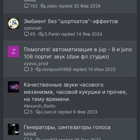
Jalex
20 Фев 2024
192
Эмбиент без "шорткатов"-эффектов
qishmish
S.Panin
14 Янв 2024
65
Помогите! автоматизация в jup - 8 и juno
Z
106 портит звук (daw фл студио)
zyava_prod
vinnipooh1988
10 Июн 2023
3
Качественные звуки часового
механизма, часовой кукушки и прочее,
на тему времени.
Alexandr_Radio
Lowcut
6 Фев 2023
5
Генераторы, синтезаторы голоса
MAME
user811
29 Дек 2022
5