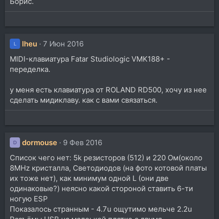
Борис.
lheu
7 Июн 2016
L
MIDI-клавиатура Fatar Studiologic VMK188+ -
переделка.
у меня есть клавиатура от ROLAND RD500, хочу из нее
сделать мидиклаву. как с вами связаться.
dormouse
9 Фев 2016
D
Список чего нет: 5k резисторов (512) и 220 Ом(около
8MHz кристалла, Светодиодов (на фото котовой платы
их тоже нет), как минимум одной L (они две
одинаковые?) неясно какой стороной ставить 6-ти
ногую ESP
Показалось странным - 4.7u ощутимо мельче 2.2u