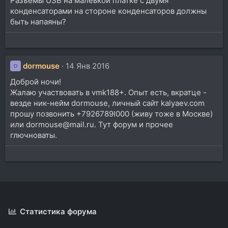
Разъёмы USB на малеькой платке с двумя
конденсаторами на стороне конденсаторов должны
быть напаяны?
dormouse
14 Янв 2016
D
Доброй ночи!
Жалаю участвовать в vmk188+. Опыт есть, вкратце -
везде ник-нейм dormouse, личный сайт kalyaev.com
прошу позвонить +7926789I000 (живу тоже в Москве)
или dormouse@mail.ru. Тут форум и прочее
глючноваты.
Статистика форума