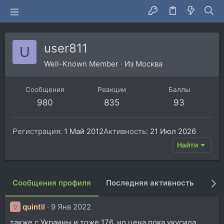
user811
U
Well-Known Member
·
Из
Москва
Сообщения
Реакции
Баллы
980
835
93
Регистрация
1 Май 2012
Активность
21 Июл 2026
Найти
Сообщения профиля
Последняя активность
Пуб
quintil
9 Янв 2022
Q
также с Украины и тоже 176, но цена пока укусила