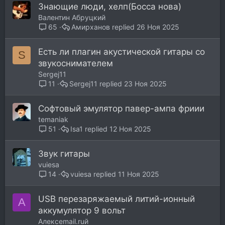
Знающие люди, хелп(Босса нова)
Валентин Абруцкий
Aмирханов
26 Ноя 2025
65
Есть ли плагин акустической гитары со
S
звукоснимателем
Sergej11
Sergej11
23 Ноя 2025
11
Софтовый эмулятор павер-ампа фриии
temaniak
Isa1
12 Ноя 2025
51
Звук гитары
vuiesa
vuiesa
11 Ноя 2025
14
USB перезаряжаемый литий-ионный
А
аккумулятор 9 вольт
Алексеmail.ruй