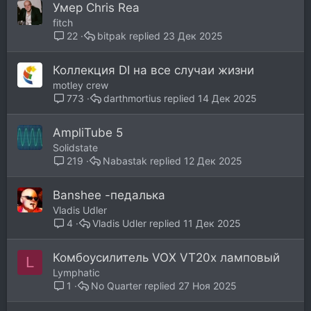
Умер Chris Rea
fitch
bitpak
23 Дек 2025
22
Коллекция DI на все случаи жизни
motley crew
darthmortius
14 Дек 2025
773
AmpliTube 5
Solidstate
Nabastak
12 Дек 2025
219
Banshee -педалька
Vladis Udler
Vladis Udler
11 Дек 2025
4
Комбоусилитель VOX VT20x ламповый
L
Lymphatic
No Quarter
27 Ноя 2025
1