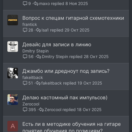
maxo
8 Ноя 2025
9
Вопрос к спецам гитарной схемотехники
frantick
Isa1
29 Окт 2025
28
Девайс для записи в линию
Dmitry Stepin
Dmitry Stepin
28 Окт 2025
56
Джамбо или дредноут под запись?
fakeitback
fakeitback
19 Окт 2025
51
Делаю кастомный пак импульсов)
Zerocool
Zerocool
18 Окт 2025
395
Есть ли в методике обучения на гитаре
A
понятие обучения по позициям?