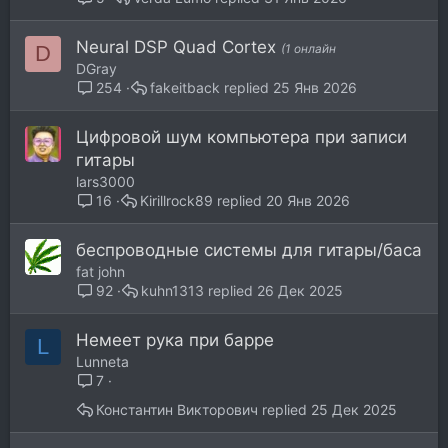
Neural DSP Quad Cortex
D
(1 онлайн
DGray
fakeitback
25 Янв 2026
254
Цифровой шум компьютера при записи
гитары
lars3000
Kirillrock89
20 Янв 2026
16
беспроводные системы для гитары/баса
fat john
kuhn1313
26 Дек 2025
92
Немеет рука при барре
L
Lunneta
7
Константин Викторович
25 Дек 2025