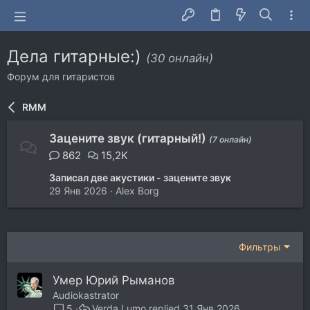
Дела гитарные:)
(30 онлайн)
Форум для гитаристов
RMM
Зацените звук (гитарный!)
(7 онлайн)
862
15,2K
Записал две акустики - зацените звук
29 Янв 2026
Alex Borg
Фильтры
Умер Юрий Рыманов
Audiokastrator
Verda Lumo
31 Янв 2026
5