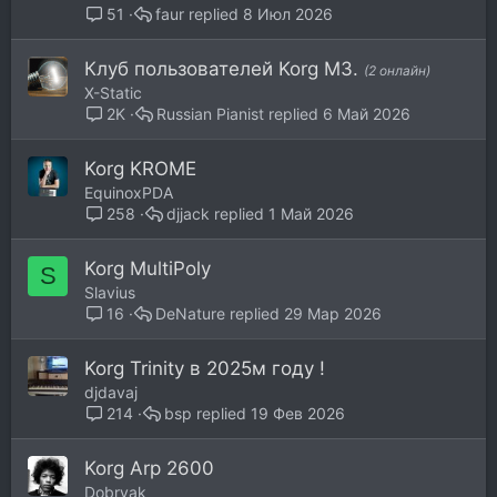
faur
8 Июл 2026
51
Клуб пользователей Korg M3.
(2 онлайн)
X-Static
Russian Pianist
6 Май 2026
2K
Korg KROME
EquinoxPDA
djjack
1 Май 2026
258
Korg MultiPoly
S
Slavius
DeNature
29 Мар 2026
16
Korg Trinity в 2025м году !
djdavaj
bsp
19 Фев 2026
214
Korg Arp 2600
Dobryak