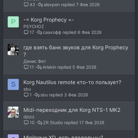
alexpen
7 Фев 2026
43
-= Korg Prophecy =-
P
PSYCHOZ
саахофф
6 Фев 2026
17
где взять банк звуков для Korg Prophecy
?
Денис Фет
Arlekin
5 Фев 2026
11
Korg Nautilus remote кто-то пользует?
S
sbu
sbu
3 Фев 2026
1
Midi-переходник для Korg NTS-1 MK2
djozz
ZR Studio
17 Янв 2026
10
Minilogue XD, есть владельцы?