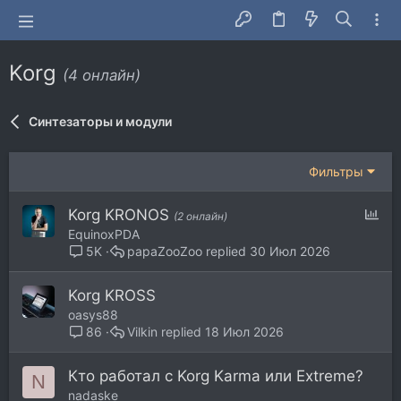
Korg
(4 онлайн)
Синтезаторы и модули
Фильтры
О
Korg KRONOS
(2 онлайн)
п
EquinoxPDA
р
papaZooZoo
30 Июл 2026
5K
о
с
Korg KROSS
oasys88
Vilkin
18 Июл 2026
86
Кто работал с Korg Karma или Extreme?
N
nadaske