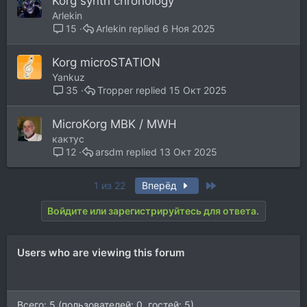
Korg synth chronology
Arlekin
Arlekin
6 Ноя 2025
15
Korg microSTATION
Yankuz
Tropper
15 Окт 2025
35
MicroKorg MBK / MWH
кактус
arsdm
13 Окт 2025
12
Last
1 из 22
Вперёд
Войдите или зарегистрируйтесь для ответа.
Users who are viewing this forum
Всего: 5 (пользователей: 0, гостей: 5)