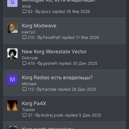
S
soup
djozz
16 Янв 2026
82
Korg Modwave
кактус
PavelPaP
11 Янв 2026
215
New Korg Wavestate Vector
Dobryak
gesheft
30 Дек 2025
419
Korg Radias есть владельцы?
M
Michael
fractala
28 Дек 2025
112
Korg Pa4X
Traster
Andrej podk
5 Дек 2025
37