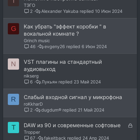
Т
а
ТЭГО
Alexander Yakuba
10 Июн 2024
2
Как убрать "эффект коробки " в
G
вокальной комнате ?
Grinch music
evgeny26
6 Июн 2024
46
VST плагины на стандартный
N
аудиовыход
nikserg
Лукьян
23 Май 2024
6
Слабый входной сигнал у микрофона
R
roKkharD
dugdum®
21 Май 2024
2
З
DAW из 90 и современные софтовые
T
а
Tropper
к
fakeitback
24 Апр 2024
67