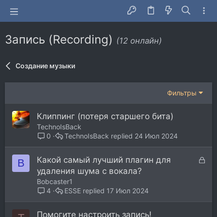
Запись (Recording)
(12 онлайн)
Создание музыки
Фильтры
Клиппинг (потеря старшего бита)
TechnoIsBack
TechnoIsBack
24 Июл 2024
0
З
Какой самый лучший плагин для
B
а
удаления шума с вокала?
к
Bobcaster1
р
ESSE
17 Июл 2024
4
ы
т
Помогите настроить запись!