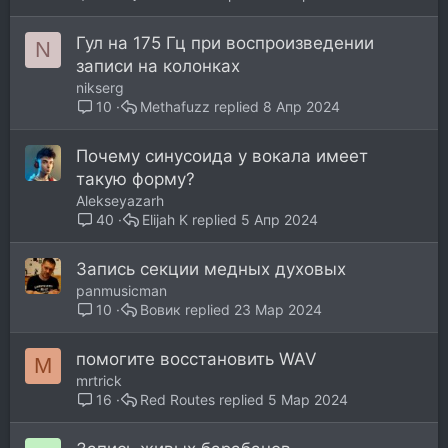
р
ы
Гул на 175 Гц при воспроизведении
N
т
записи на колонках
а
nikserg
Methafuzz
8 Апр 2024
10
Почему синусоида у вокала имеет
такую форму?
Alekseyazarh
Elijah K
5 Апр 2024
40
Запись секции медных духовых
panmusicman
Вовик
23 Мар 2024
10
помогите восстановить WAV
M
mrtrick
Red Routes
5 Мар 2024
16