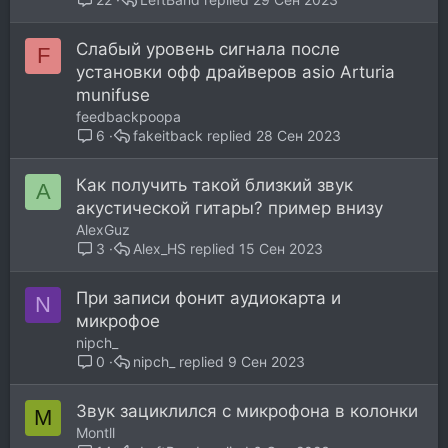
Слабый уровень сигнала после
F
установки офф драйверов asio Arturia
munifuse
feedbackpoopa
fakeitback
28 Сен 2023
6
Как получить такой близкий звук
A
акустической гитары? пример внизу
AlexGuz
Alex_HS
15 Сен 2023
3
При записи фонит аудиокарта и
N
микрофое
nipch_
nipch_
9 Сен 2023
0
Звук зациклился с микрофона в колонки
M
Montll