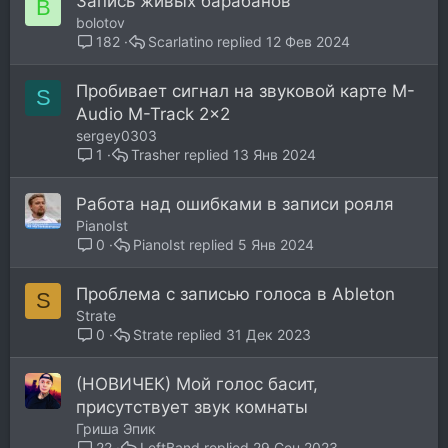
Запись живых барабанов
B
bolotov
Scarlatino
12 Фев 2024
182
Пробивает сигнал на звуковой карте M-
S
Audio M-Track 2x2
sergey0303
Trasher
13 Янв 2024
1
Работа над ошибками в записи рояля
PianoIst
PianoIst
5 Янв 2024
0
Проблема с записью голоса в Ableton
S
Strate
Strate
31 Дек 2023
0
(НОВИЧЕК) Мой голос басит,
присутствует звук комнаты
Гриша Эпик
LeftBand
29 Сен 2023
22