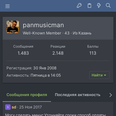
panmusicman
Well-Known Member
·
43
·
Из
Казань
Сообщения
Реакции
Баллы
1.483
2.148
113
Регистрация
30 Янв 2008
Активность
Пятница в 14:05
Найти
Сообщения профиля
Последняя активность
Пуб
sd
25 Ноя 2017
S
Могу сделать минус.Уточняйте сроки,способ оплаты.