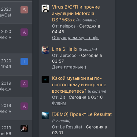
Virus B/C/TI и прочие
 2020
S
эмуляции Motorola
rayCat
DSP563xx
(41 онлайн)
От: nelepos
Сегодня в
 2020
04:48
A
Alex_V
Обсуждаем муз. софт
Line 6 Helix
(5 онлайн)
От: Zerocool
Сегодня в
 2020
03:57
I
r1949
Дела гитарные:)
Какой музыкой вы по-
 2019
A
настоящему и искренне
Alex_V
восхищаетесь?
(6 онлайн)
От: Zit
Сегодня в 03:10
Флейм
 2019
A
Alex_V
[DEMO] Проект Le Resultat
(5 онлайн)
От: Le Resultat
Сегодня в
г 2019
02:01
ont56