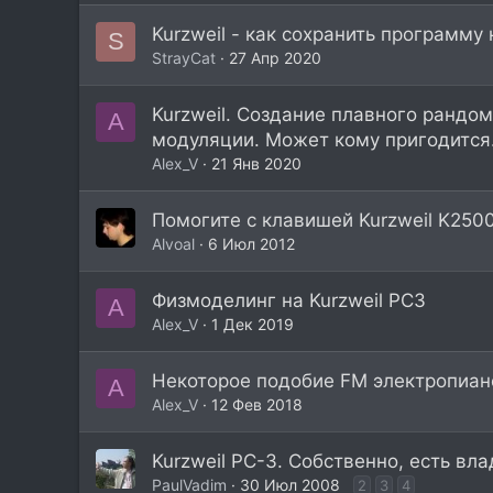
Kurzweil - как сохранить программу 
S
StrayCat
27 Апр 2020
Kurzweil. Создание плавного рандо
A
модуляции. Может кому пригодится
Alex_V
21 Янв 2020
Помогите с клавишей Kurzweil K2500
Alvoal
6 Июл 2012
Физмоделинг на Kurzweil PC3
A
Alex_V
1 Дек 2019
Некоторое подобие FM электропиан
A
Alex_V
12 Фев 2018
Kurzweil PC-3. Собственно, есть вл
PaulVadim
30 Июл 2008
2
3
4