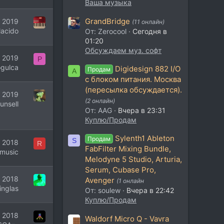
Ваша музыка
GrandBridge
 2019
(11 онлайн)
lacido
От: Zerocool
Сегодня в
01:20
Обсуждаем муз. софт
 2019
P
ogulca
Digidesign 882 I/O
Продам
A
с блоком питания. Москва
(пересылка обсуждается).
 2019
(2 онлайн)
unsell
От: AAG
Вчера в 23:31
Куплю/Продам
Sylenth1 Ableton
Продам
S
 2018
R
FabFilter Mixing Bundle,
tmusic
Melodyne 5 Studio, Arturia,
Serum, Cubase Pro,
 2018
Avenger
(1 онлайн
inglas
От: soulew
Вчера в 22:42
Куплю/Продам
 2018
Waldorf Micro Q - Vavra