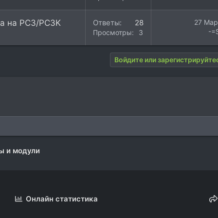
та на PC3/PC3K
Ответы
28
27 Мар
-=
Просмотры
3K
Войдите или зарегистрируйтес
ы и модули
Онлайн статистика