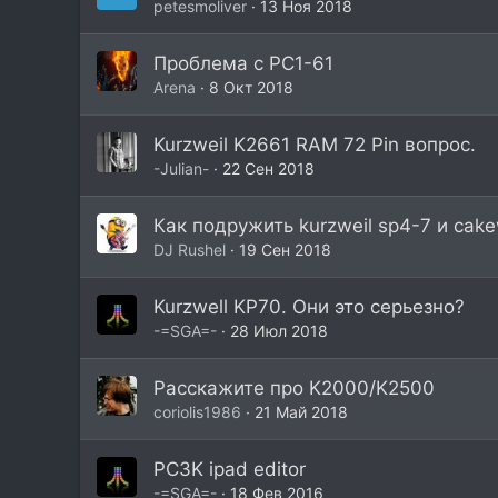
petesmoliver
13 Ноя 2018
Проблема с PC1-61
Arena
8 Окт 2018
Kurzweil K2661 RAM 72 Pin вопрос.
-Julian-
22 Сен 2018
Как подружить kurzweil sp4-7 и cake
DJ Rushel
19 Сен 2018
Kurzwell KP70. Они это серьезно?
-=SGA=-
28 Июл 2018
Расскажите про K2000/K2500
coriolis1986
21 Май 2018
PC3K ipad editor
-=SGA=-
18 Фев 2016