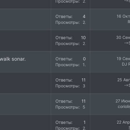
-=
Просмотры
2K
Ответы
4
16 Окт
R
Просмотры
2K
Ответы
10
30 Сен
-=
Просмотры
2K
walk sonar.
Ответы
0
19 Сен
DJ 
Просмотры
1K
Ответы
11
25 Ав
-=
Просмотры
3K
Ответы
11
27 Июн
coriol
Просмотры
5K
Ответы
1
22 Апр
Просмотры
2K