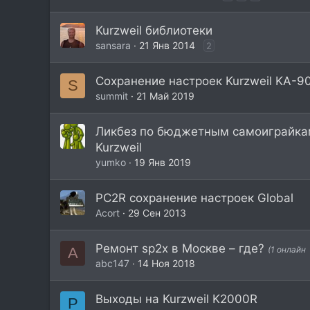
Kurzweil библиотеки
sansara
21 Янв 2014
2
Сохранение настроек Kurzweil KA-9
S
summit
21 Май 2019
Ликбез по бюджетным самоиграйка
Kurzweil
yumko
19 Янв 2019
PC2R сохранение настроек Global
Acort
29 Сен 2013
Ремонт sp2x в Москве – где?
A
(1 онлайн
abc147
14 Ноя 2018
Выходы на Kurzweil K2000R
P