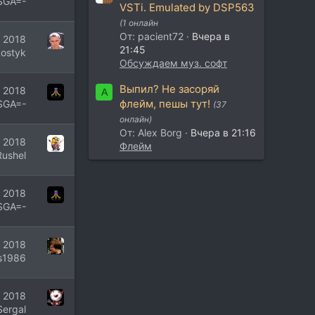
SGA=-
VSTi. Emulated by DSP563
(1 онлайн
От: pacient72
Вчера в
 2018
21:45
ostyk
Обсуждаем муз. софт
Выпил? Не засоряй
 2018
A
флейм, пешы тут!
SGA=-
(37
онлайн)
От: Alex Borg
Вчера в 21:16
 2018
Флейм
Rushel
г 2018
SGA=-
 2018
is1986
 2018
Sergal