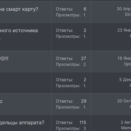
на смарт карту?
Ответы
6
30 Апр
St
Просмотры
19K
много источника
Ответы
2
23 Янв
Просмотры
18K
.
S!!!
Ответы
27
18 Янв
Igo
Просмотры
21K
Ответы
2
5 Дек
Просмотры
14K
о
Ответы
29
20 Окт
Просмотры
17K
адельцы аппарата?
Ответы
115
2 Ав
Mam
Просмотры
39K