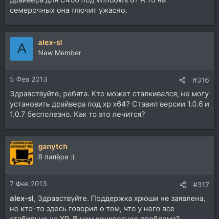
семерочных она глючит ужасно.
alex-sl
A
New Member
5 Фев 2013
#316
Здравствуйте, ребята. Кто может сталкивался, не могу
установить драйвера под xp x64? Ставил версии 1.0.6 и
1.0.7 бесполезно. Как то это лечится?
ganytch
В пилёре :)
7 Фев 2013
#317
alex-sl
, Здравствуйте. Поддержка хрюши не заявлена,
но кто-то здесь говорил о том, что у него все
стабильно на ХР. В чем конкретнее проблема?