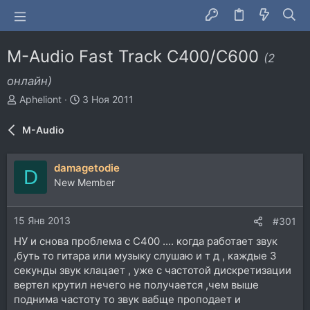
M-Audio Fast Track C400/C600
(2
онлайн)
А
Д
Apheliont
3 Ноя 2011
в
а
т
т
M-Audio
о
а
р
н
т
а
damagetodie
D
е
ч
New Member
м
а
ы
л
а
15 Янв 2013
#301
НУ и снова проблема с C400 .... когда работает звук
,буть то гитара или музыку слушаю и т д , каждые 3
секунды звук клацает , уже с частотой дискретизации
вертел крутил нечего не получается ,чем выше
поднима частоту то звук вабще проподает и