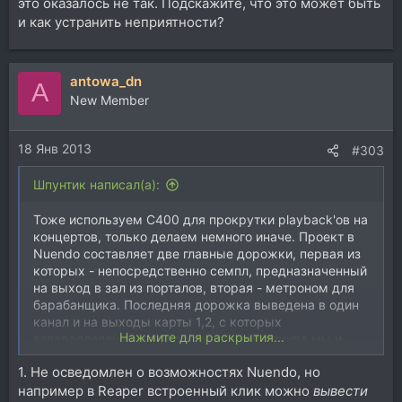
это оказалось не так. Подскажите, что это может быть
и как устранить неприятности?
antowa_dn
A
New Member
18 Янв 2013
#303
Шпунтик написал(а):
Тоже используем C400 для прокрутки playback'ов на
концертов, только делаем немного иначе. Проект в
Nuendo составляет две главные дорожки, первая из
которых - непосредственно семпл, предназначенный
на выход в зал из порталов, вторая - метроном для
барабанщика. Последняя дорожка выведена в один
канал и на выходы карты 1,2, с которых
Нажмите для раскрытия...
запараллелен выход для наушников, откуда мы и
слушаем метроном. Первая дорожка с семплами
1. Не осведомлен о возможностях Nuendo, но
идет на выходы 3,4 звуковой карты, откуда и
например в Reaper встроенный клик можно
вывести
выводится в микшер. Может, кто-то подскажет более