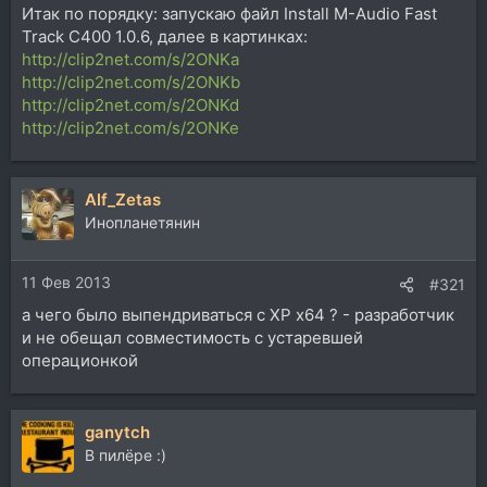
Итак по порядку: запускаю файл Install M-Audio Fast
Track C400 1.0.6, далее в картинках:
http://clip2net.com/s/2ONKa
http://clip2net.com/s/2ONKb
http://clip2net.com/s/2ONKd
http://clip2net.com/s/2ONKe
Alf_Zetas
Инопланетянин
11 Фев 2013
#321
а чего было выпендриваться с ХР х64 ? - разработчик
и не обещал совместимость с устаревшей
операционкой
ganytch
В пилёре :)