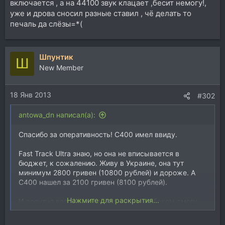
включается , а на 44100 звук клацает ,бесит немогу!,
уже и дрова сносил разные ставил , чё делать то
печаль да слёзы=*(
Шпунтик
Ш
New Member
18 Янв 2013
#302
antowa_dn написал(а):
Спасибо за оперативность! С400 имел ввиду.
Fast Track Ultra знаю, но она не вписывается в
бюджет, к сожалению. Живу в Украине, она тут
минимум 2800 гривен (10800 рублей) и дороже. А
C400 нашел за 2100 гривен (8100 рублей).
Нажмите для раскрытия...
И попутно вопрос, параллельно с плэйбэком смогу
ли подключить и пользовать на концерте MIDI-
клавиатуру M-Audio Keystation 61es? Ранее дела не