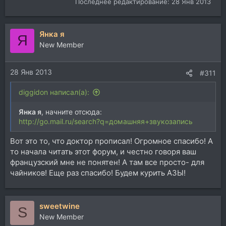
Последнее редактирование:
28 Янв 2013
Янка я
Я
New Member
28 Янв 2013
#311
diggidon написал(а):
Янка я
, начните отсюда:
http://go.mail.ru/search?q=домашняя+звукозапись
Вот это то, что доктор прописал! Огромное спасибо! А
то начала читать этот форум, и честно говоря ваш
французский мне не понятен! А там все просто- для
чайников! Еще раз спасибо! Будем курить АЗЫ!
sweetwine
S
New Member