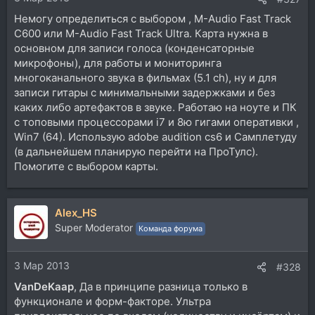
Немогу определиться с выбором , M-Audio Fast Track
C600 или M-Audio Fast Track Ultra. Карта нужна в
основном для записи голоса (конденсаторные
микрофоны), для работы и мониторинга
многоканального звука в фильмах (5.1 ch), ну и для
записи гитары с минимальными задержками и без
каких либо артефактов в звуке. Работаю на ноуте и ПК
с топовыми процессорами i7 и 8ю гигами оперативки ,
Win7 (64). Использую adobe audition cs6 и Самплетуду
(в дальнейшем планирую перейти на ПроТулс).
Помогите с выбором карты.
Alex_HS
Super Moderator
Команда форума
3 Мар 2013
#328
VanDeKaap
, Да в принципе разница только в
функционале и форм-факторе. Ультра