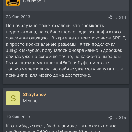
В пилёре :)
28 Янв 2013
#314
По началу мне тоже казалось, что громкость
недостаточна, но сейчас (после года юзанья) я этого
совсем не ощущаю.. В карте не оптоволоконное SPDIF,
а просто коаксиальные разьемы.. я так подключал
Juli@ к м-аудио, получалось оновременно 6 дорожек..
сейчас уже не вспомню точно, но какие-то ньюансы
были.. по-моему только 48кГц и буфер менялся
только через юльку.. но сейчас уже могу напутать... в
принципе, для моего дома достаточно..
Shaytanov
S
Member
29 Янв 2013
#315
Кто-нибудь знает, Avid планирует выложить новые
драйвера для C400 под Windows 8? А то на