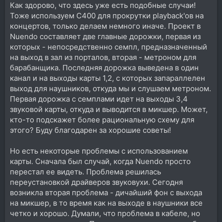
Как здорово, что здесь уже есть подобные случаи!
имел с подобной коммутацией, какие плюсы,
минусы, подводные камни?
Тоже используем C400 для прокрутки playback'ов на
концертов, только делаем немного иначе. Проект в
Nuendo составляет две главные дорожки, первая из
которых - непосредственно семпл, предназначенный
на выход в зал из порталов, вторая - метроном для
барабанщика. Последняя дорожка выведена в один
канал и на выходы карты 1,2, с которых запараллелен
выход для наушников, откуда мы и слушаем метроном.
Первая дорожка с семплами идет на выходы 3,4
звуковой карты, откуда и выводится в микшер. Может,
кто-то подскажет более рациональную схему для
этого? Буду благодарен за хорошие советы!
Но есть некоторые проблемы с использованием
карты. Сначала был случай, когда Nuendo просто
перестал ее видеть. Проблема решилась
переустановкой драйверов звуковухи. Сегодня
возникла вторая проблема - дичайший фон с выхода
на микшер, в то время как на выходе в наушники все
четко и хорошо. Думали, что проблема в кабеле, но