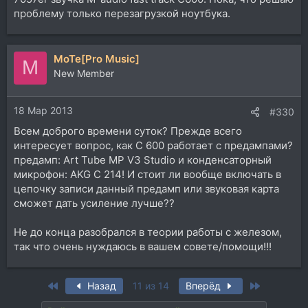
проблему только перезагрузкой ноутбука.
MoTe[Pro Music]
M
New Member
18 Мар 2013
#330
Всем доброго времени суток? Прежде всего
интересует вопрос, как C 600 работает с предампами?
предамп: Art Tube MP V3 Studio и конденсаторный
микрофон: AKG C 214! И стоит ли вообще включать в
цепочку записи данный предамп или звуковая карта
сможет дать усиление лучше??
Не до конца разобрался в теории работы с железом,
так что очень нуждаюсь в вашем совете/помощи!!!
First
Last
Назад
11 из 14
Вперёд