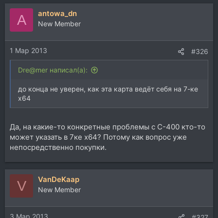
antowa_dn
A
New Member
1 Мар 2013
#326
Dre@mer написал(а):
до конца не уверен, как эта карта ведёт себя на 7-ке
x64
Да, на какие-то конкретные проблемы c C-400 кто-то
может указать в 7ке x64? Потому как вопрос уже
непосредственно покупки.
VanDeKaap
V
New Member
3 Мар 2013
#327