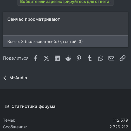
Войдите или зарегистрируйтесь для ответа.
Сейчас просматривают
Всего: 3 (пользователей: 0, гостей: 3)
Facebook
X (Twitter)
LinkedIn
Reddit
Pinterest
Tumblr
WhatsApp
Электр
Сс
Поделиться:
M-Audio
Статистика форума
Темы
112.579
Сообщения
2.726.212