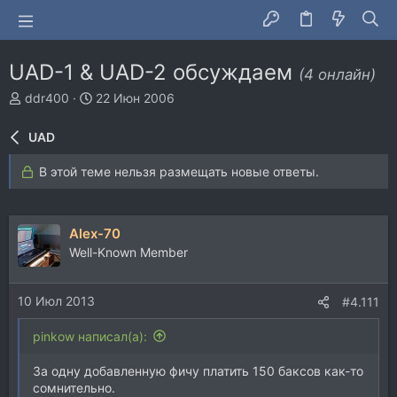
UAD-1 & UAD-2 обсуждаем
(4 онлайн)
А
Д
ddr400
22 Июн 2006
в
а
т
т
UAD
о
а
р
н
В этой теме нельзя размещать новые ответы.
т
а
е
ч
м
а
ы
л
Alex-70
а
Well-Known Member
10 Июл 2013
#4.111
pinkow написал(а):
За одну добавленную фичу платить 150 баксов как-то
сомнительно.