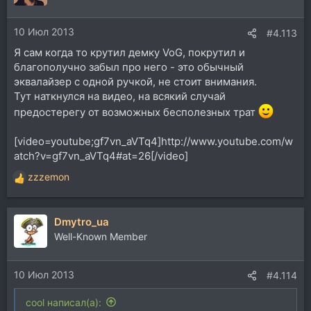
10 Июл 2013
#4.113
Я сам когда то крутил демку VoG, покрутил и
благополучно забыл про него - это обычный
эквалайзер с одной ручкой, не стоит внимания.
Тут наткнулся на видео, на всякий случай
предостерегу от возможных бесполезных трат
[video=youtube;gf7vn_aVTq4]http://www.youtube.com/w
atch?v=gf7vn_aVTq4#at=26[/video]
zzzemon
Р
е
а
Dmytro_ua
к
ц
Well-Known Member
и
и
10 Июл 2013
:
#4.114
cool написал(а):