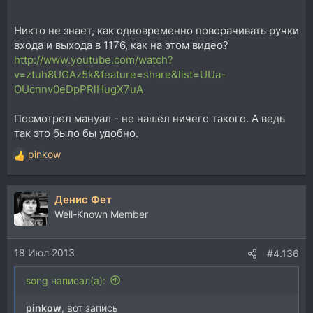
Никто не знает, как одновременно поворачивать ручки
входа и выхода в 1176, как на этом видео?
http://www.youtube.com/watch?
v=ztuh8UGAz5k&feature=share&list=UUa-
OUcnnv0eDpPRlHugX7uA
Посмотрел мануал - не нашёл ничего такого. А ведь
так это было бы удобно.
pinkow
Р
е
а
Денис Фет
к
ц
Well-Known Member
и
и
18 Июл 2013
:
#4.136
song написал(а):
pinkow
, вот запись