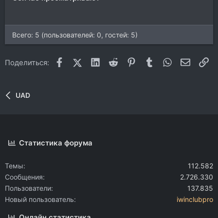
Всего: 5 (пользователей: 0, гостей: 5)
Facebook
X (Twitter)
LinkedIn
Reddit
Pinterest
Tumblr
WhatsApp
Электр
Сс
Поделиться:
UAD
Статистика форума
Темы
112.582
Сообщения
2.726.330
Пользователи
137.835
Новый пользователь
iwinclubpro
Онлайн статистика