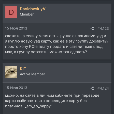
а
к
DavidovskiyV
D
ц
Member
и
и
:
15 Июл 2013
#4.123
скажите, а если у меня есть группа с плагинами уад и
я куплю новую уад карту, как ее в эту группу добавить?
просто хочу PCIe плату продать и сателит взять под
мак, а группу оставить. можно так сделать?
KiT
Active Member
15 Июл 2013
#4.124
можно. на сайте в личном кабинете при переводе
карты выбираете что переводите карту без
плагинов:i_am_so_happy: