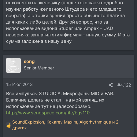
похожести на железяку (после того как я подробно
изучил работу железного Штудера и его младшего
собрата), а с точки зрения просто обычного плагина
для каких-либо целей. Другой вопрос, что за
использование видона Studer или Ampex - UAD
наверняка заплатил этим фирмам - ннную сумму. И эта
сумма заложена в нашу цену
song
Senior Member
15 Июл 2013
#4.122
Все импульсы STUDIO A. Микрофоны MID и FAR.
Ближние делать не стал - на мой взгляд, их
использование тут нецелесообразно.
http://www.sendspace.com/file/bgv110
SoundExplosion
,
Kokarev Maxim
,
Algorhythmique
и 2
Р
других
е