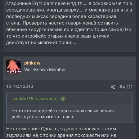
старинные Eq trident neve и тд тп.... в основном че то в
середине делаю..иногда вверху.... и мне кажецца что в
последних миксах середина более характерная
стала...Проверить честно говоря лень(поставить
обычные хирургические eq и сделать то же самое) Но
то что интерфейс старых аналоговых штучек
действует на мозги-эт точно...
pinkow
Well-Known Member
13 Июл 2013
#4.121
sounds715 написал(а):
Но то что интерфейс старых аналоговых штучек
действует на мозги-эт точно...
Нет сомнения! Однако, я давно отношусь к этим
эмуляциям не с точки зрения похожести или не