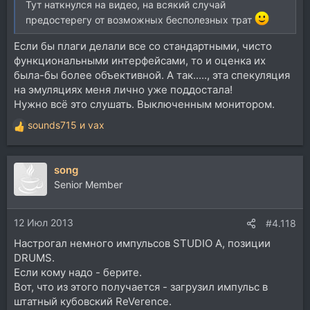
Тут наткнулся на видео, на всякий случай
предостерегу от возможных бесполезных трат
Если бы плаги делали все со стандартными, чисто
функциональными интерфейсами, то и оценка их
была-бы более объективной. А так....., эта спекуляция
на эмуляциях меня лично уже поддостала!
Нужно всё это слушать. Выключенным монитором.
sounds715
и
vax
Р
е
а
song
к
ц
Senior Member
и
и
12 Июл 2013
:
#4.118
Настрогал немного импульсов STUDIO A, позиции
DRUMS.
Если кому надо - берите.
Вот, что из этого получается - загрузил импульс в
штатный кубовский ReVerence.