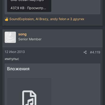
437,9 KB · Просмотры: 90
SoundExplosion
,
Al Brazy
,
andy felon
и 3 других
Р
е
а
song
к
ц
Senior Member
и
и
12 Июл 2013
:
#4.119
импульс
Вложения