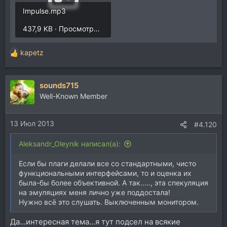
Impulse.mp3
437,9 KB · Просмотры: 75
kapetz
Р
е
а
sounds715
к
ц
Well-Known Member
и
и
13 Июл 2013
:
#4.120
Aleksandr_Oleynik написал(а):
Если бы плаги делали все со стандартными, чисто
функциональными интерфейсами, то и оценка их
была-бы более объективной. А так....., эта спекуляция
на эмуляциях меня лично уже поддостала!
Нужно всё это слушать. Выключенным монитором.
Да...интересная тема...я тут подсел на всякие