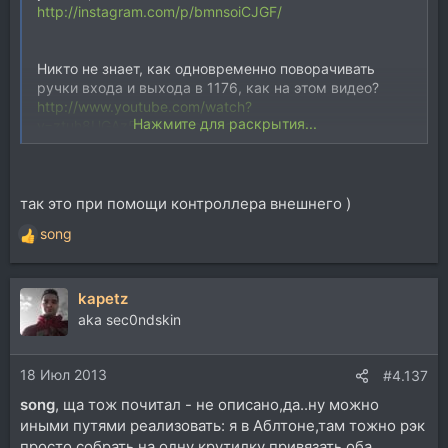
http://instagram.com/p/bmnsoiCJGF/
Никто не знает, как одновременно поворачивать
ручки входа и выхода в 1176, как на этом видео?
http://www.youtube.com/watch?
Нажмите для раскрытия...
v=ztuh8UGAz5k&feature=share&list=UUa-
OUcnnv0eDpPRlHugX7uA
Посмотрел мануал - не нашёл ничего такого. А ведь
так это было бы удобно.
так это при помощи контроллера внешнего )
song
Р
е
а
kapetz
к
ц
aka sec0ndskin
и
и
18 Июл 2013
:
#4.137
song
, ща тож почитал - не описано,да..ну можно
иными путями реализовать: я в Аблтоне,там тожно рэк
просто собрать,на одну крутилку привязать оба