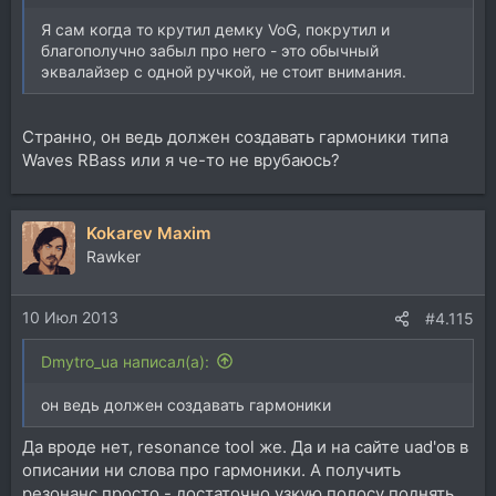
Я сам когда то крутил демку VoG, покрутил и
благополучно забыл про него - это обычный
эквалайзер с одной ручкой, не стоит внимания.
Странно, он ведь должен создавать гармоники типа
Waves RBass или я че-то не врубаюсь?
Kokarev Maxim
Rawker
10 Июл 2013
#4.115
Dmytro_ua написал(а):
он ведь должен создавать гармоники
Да вроде нет, resonance tool же. Да и на сайте uad'ов в
описании ни слова про гармоники. А получить
резонанс просто - достаточно узкую полосу поднять