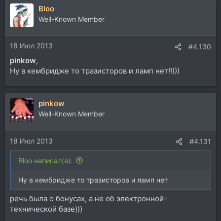
Bloo
Well-Known Member
18 Июл 2013
#4.130
pinkow
,
Ну в кембридже то тразисторов и ламп нет!!)))
pinkow
Well-Known Member
18 Июл 2013
#4.131
Bloo написал(а):
Ну в кембридже то тразисторов и ламп нет
речь была о бонусах, а не об электронной-
технической базе)))