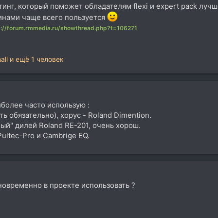
тинг, который поможет обладателям flexi и expert pack луч
гинами чаще всего пользуется
p://forum.rmmedia.ru/showthread.php?t=106271
all
и ещё 1 человек
иболее часто использую :
 обязательно), хорус - Roland Dimention.
ный" дилей Roland RE-201, очень хорош.
ltec-Pro и Cambrige EQ.
новременно в проекте использовать ?