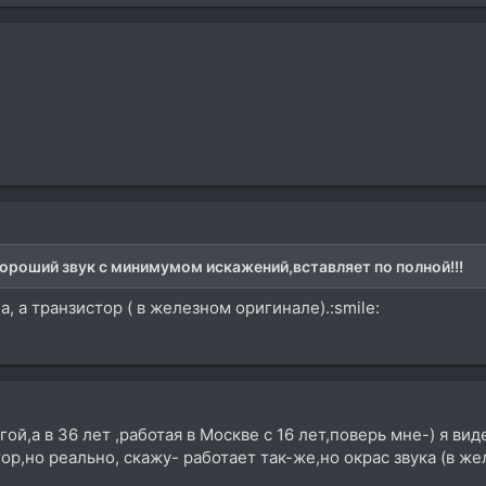
ороший звук с минимумом искажений,вставляет по полной!!!
а, а транзистор ( в железном оригинале).:smile:
ой,а в 36 лет ,работая в Москве с 16 лет,поверь мне-) я виде
ор,но реально, скажу- работает так-же,но окрас звука (в же