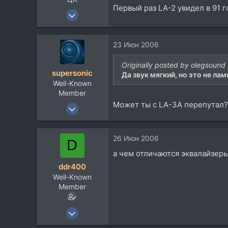
Первый раз LA-2 увидел в 91 
8 Окт 2003
4.537
4.397
23 Июн 2006
113
MALDIVES
Originally posted by olegsound
supersonic
Да звук мягкий, но это не лам
Посетить сайт
Well-Known
Member
Может ты с LA-3A перепутал?
17 Июл 2004
1.981
820
26 Июн 2006
D
113
а чем отличаются эквалайзеры,
Москва
ddr400
www.jamendo.com
Well-Known
Member
8 Июн 2005
1.009