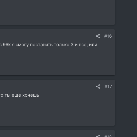
#16
96k я смогу поставить только 3 и все, или
#17
его ты еще хочешь
#18