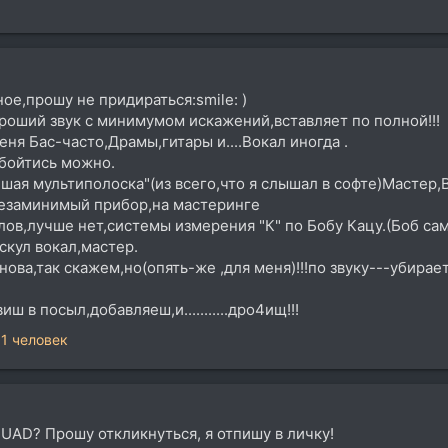
ое,прошу не придираться:smile: )
роший звук с минимумом искажений,вставляет по полной!!!
ня Бас-часто,Драмы,гитары и....Вокал иногда .
бойтись можно.
учшая мультиполоска"(из всего,что я слышал в софте)Мастер,
 незаминимый прибор,на мастеринге
 слов,лучше нет,системы измерения "К" по Бобу Кацу.(Боб сам
скул вокал,мастер.
 нова,так скажем,но(опять-же ,для меня)!!!по звуку---убира
иш в посыл,добавляеш,и...........дро4ищ!!!
1 человек
c-UAD? Прошу откликнуться, я отпишу в личку!