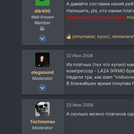
А давайте составим некий рей
Напишите, pls, кто каким пла
ddr400
Well-Known
Продолжение обсуждения здесь
htt
Member
8 Июн 2005
johnymaker
,
kpocc
,
denismarsh
Р
1.009
е
а
223
22 Июн 2006
к
63
ц
Из платных (тех что купил) на
и
компрессор - LA2A (ИХМО брать
olegsound
и
Недели три, как взял "плёноч
Moderator
:
В ближайшее время покупаю Pu
4 Май 2004
5.784
2.707
23 Июн 2006
113
А сколько можно плагинов од
50
Technomax
Украина, Львов
Moderator