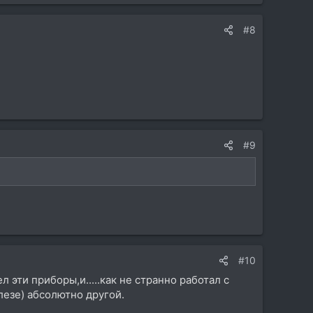
#8
#9
#10
л эти приборы,и.....как не странно работал с
лезе) абсолютно другой.