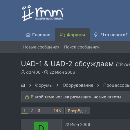
Главная
Форумы
Что нового?
Новые сообщения
Поиск сообщений
UAD-1 & UAD-2 обсуждаем
(18 о
А
Д
ddr400
22 Июн 2006
в
а
т
т
Форумы
Оборудование
Процессоры
о
а
р
н
В этой теме нельзя размещать новые ответы.
т
а
е
ч
1
м
2
3
…
а
143
Вперёд
ы
л
а
22 Июн 2006
D