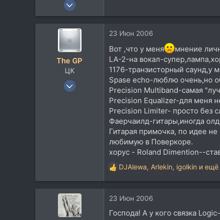
26 Дек 2002
3.092
724
23 Июн 2006
113
Вот ,что у меня
мнение личн
Питер
LA-2-на вокал-супер,лампа,хо
The GP
forums.somethingawful.com
1176-транзисторный саунд,у ме
ЦК
Spase echo-люблю очень,но о
8 Окт 2003
Precision Multiband-самая "л
4.537
Precision Equalizer-для меня
4.397
Precision Limiter- просто без
Фаерчаилд-гитары,иногда олд
113
Гитарая примочка, по идее не
MALDIVES
любимую в Поверкоре.
Посетить сайт
хорус - Roland Dimention--став
DJAlewa
,
Arlekin
,
igolkin
и ещё 
Р
е
а
23 Июн 2006
к
ц
Господа! А у кого связка Logi
и