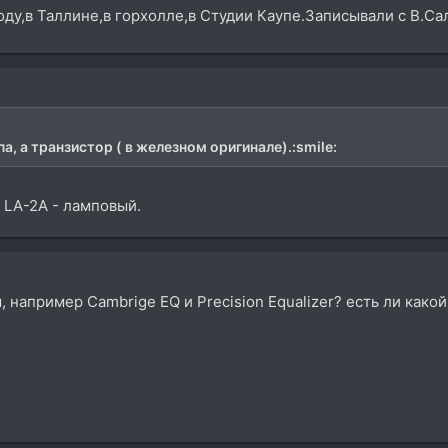
году,в Таллине,в горхолле,в Студии Каупе.Записывали с В.
па, а транзистор ( в железном оригинале).:smile:
 LA-2A - ламповый.
 например Cambrige EQ и Precision Equalizer? есть ли какой