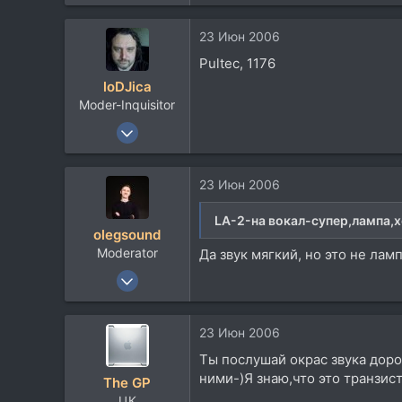
1.981
820
23 Июн 2006
113
Pultec, 1176
Москва
loDJica
www.jamendo.com
Moder-Inquisitor
16 Янв 2003
5.055
913
23 Июн 2006
113
51
LA-2-на вокал-супер,лампа,х
olegsound
Москва
Moderator
Да звук мягкий, но это не ламп
www.adapter.su
4 Май 2004
5.784
2.707
23 Июн 2006
113
Ты послушай окрас звука дорог
50
ними-)Я знаю,что это транзист
The GP
Украина, Львов
ЦК