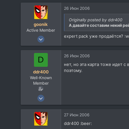
223
26 Июн 2006
63
Originally posted by ddr400
goonik
А давайте составим некий рей
Active Member
expert pack уже продаётся? :
11 Ноя 2005
740
90
26 Июн 2006
D
28
нет, но эта карта тоже идет с
43
поэтому.
ddr400
Well-Known
Member
8 Июн 2005
1.009
223
27 Июн 2006
63
ddr400 :beer: