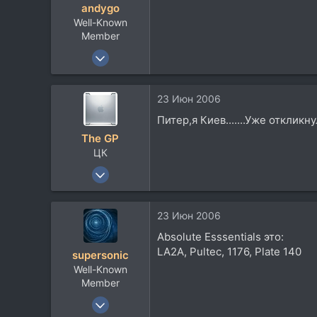
andygo
и
Well-Known
:
Member
9 Май 2003
1.080
67
23 Июн 2006
48
Питер,я Киев.......Уже откликну
Mars
The GP
ЦК
8 Окт 2003
4.537
4.397
23 Июн 2006
113
Absolute Esssentials это:
MALDIVES
LA2A, Pultec, 1176, Plate 140
supersonic
Посетить сайт
Well-Known
Member
17 Июл 2004