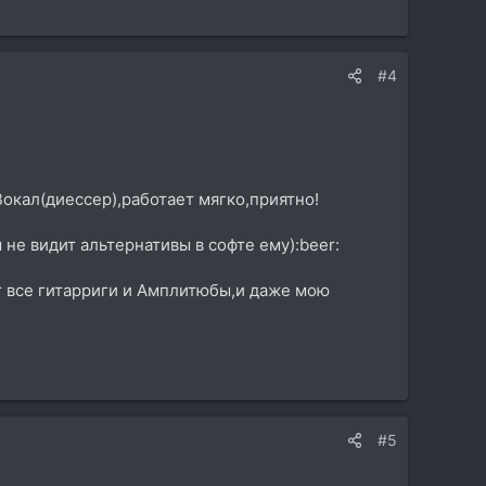
#4
Вокал(диессер),работает мягко,приятно!
 не видит альтернативы в софте ему):beer:
ет все гитарриги и Амплитюбы,и даже мою
#5