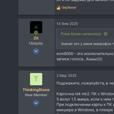
4.343
deplexer
Р
113
е
Москва, ЮАО
а
14 Фев 2025
к
ц
и
Рома Кукин написал(а):
Zit
и
Ubiquity
:
Значит это у меня микрофон 
18 Май 2005
ecm8000 - это исключительно 
6.629
записи голоса...Хыыы))))
5.738
113
2 Мар 2025
52
T
Москва
Подскажите, пожалуйста, в ч
ThinkingStone
Карточка id4 mk2. ПК с Window
New Member
5 вольт 1.5 амера, если к ним
9 Июл 2014
При подключении карты к ПК и
14
микшере в Windows, в плеере (