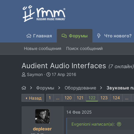
Главная
Форумы
Что нового?
Новые сообщения
Поиск сообщений
Audient Audio Interfaces
(7 онлайн)
А
Д
Saymon
17 Апр 2016
в
а
т
т
Форумы
Оборудование
Звуковые п
о
а
р
н
1
…
120
121
122
123
124
…
Назад
т
а
е
ч
14 Фев 2025
м
а
ы
л
Evgenioni написал(а):
а
deplexer