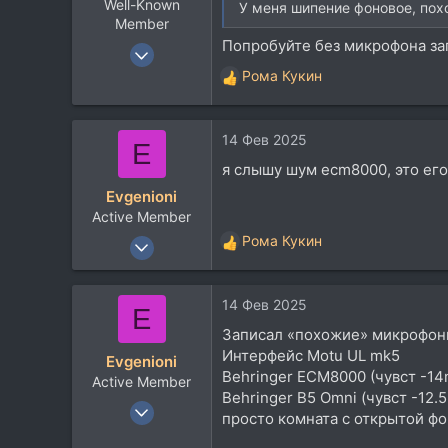
Well-Known
У меня шипение фоновое, пох
Member
Попробуйте без микрофона за
9 Янв 2012
12.016
Рома Кукин
Р
8.932
е
а
113
14 Фев 2025
к
E
ц
я слышу шум ecm8000, это его
и
Evgenioni
и
Active Member
:
13 Мар 2023
Рома Кукин
Р
401
е
а
245
14 Фев 2025
к
E
43
ц
Записал «похожие» микрофо
и
44
Интерфейс Motu UL mk5
Evgenioni
и
Россия
Behringer ECM8000 (чувст -14
Active Member
:
Behringer B5 Omni (чувст -12.
13 Мар 2023
просто комната с открытой фо
401