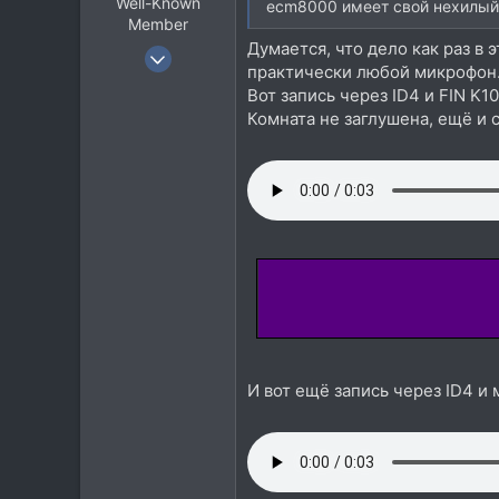
Well-Known
ecm8000 имеет свой нехилы
Member
Думается, что дело как раз в 
9 Янв 2012
практически любой микрофон
12.016
Вот запись через ID4 и FIN K1
8.932
Комната не заглушена, ещё и 
113
И вот ещё запись через ID4 и