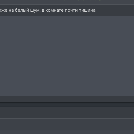
оже на белый шум, в комнате почти тишина.
и мелкомембранный сценический Беринжер (SB78A). Уровень преа
9