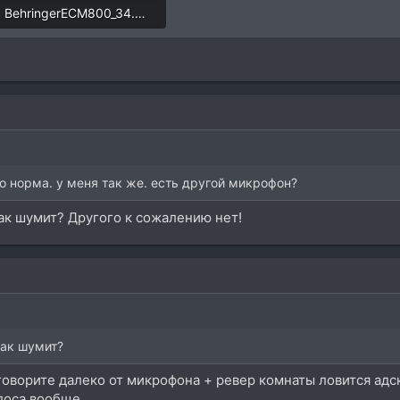
BehringerECM800_34.mp3
486,7 KB
о норма. у меня так же. есть другой микрофон?
ак шумит? Другого к сожалению нет!
так шумит?
 говорите далеко от микрофона + ревер комнаты ловится адск
олоса вообще.