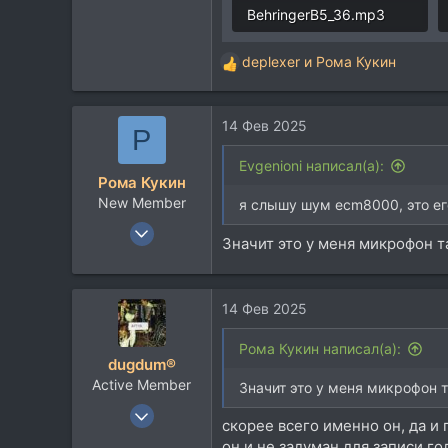
BehringerB5_36.mp3
479,6 KB
deplexer
и
Рома Кукин
Р
е
а
14 Фев 2025
к
Р
ц
и
Evgenioni написал(а):
Рома Кукин
и
New Member
:
я слышу шум ecm8000, это ег
11 Фев 2025
Значит это у меня микрофон т
8
0
1
14 Фев 2025
36
Рома Кукин написал(а):
dugdum®
Active Member
Значит это у меня микрофон 
12 Янв 2005
скорее всего именно он, да и
6.298
он и не задуман для записи г