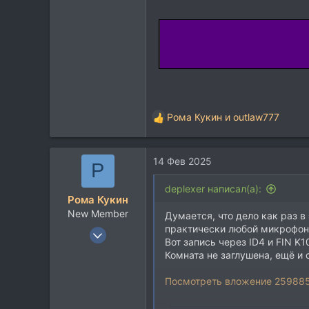
Рома Кукин
и
outlaw777
Р
е
а
14 Фев 2025
к
Р
ц
и
deplexer написал(а):
Рома Кукин
и
New Member
:
Думается, что дело как раз в
практически любой микрофон
11 Фев 2025
Вот запись через ID4 и FIN K
8
Комната не заглушена, ещё и
0
Посмотреть вложение 25988
1
36