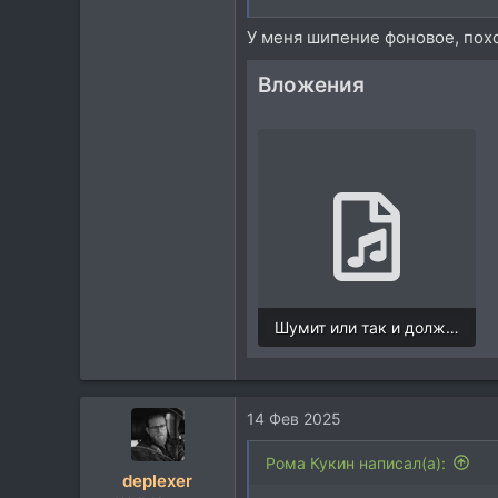
У меня шипение фоновое, пох
Вложения
И вот ещё запись через ID4 
Посмотреть вложение 25988
Шумит или так и должно.mp3
569,4 KB
14 Фев 2025
Рома Кукин написал(а):
deplexer