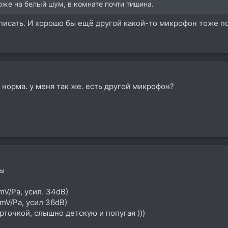
оже на белый шум, в комнате почти тишина.
писать. И хорошо бы ещё другой какой-то микрофон тоже п
 норма. у меня так же. есть другой микрофон?
ны
mV/Pa, усил. 34dB)
5mV/Pa, усил 36dB)
рточкой, слышно детскую и попугая )))