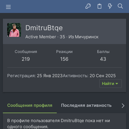
DmitruBtqe
Active Member
·
35
·
Из
Мичуринск
Сообщения
Реакции
Баллы
219
156
43
Регистрация
25 Янв 2023
Активность
20 Сен 2025
Найти
Сообщения профиля
Последняя активность
Пуб
В профиле пользователя DmitruBtqe пока нет ни
одного сообщения.