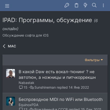
IPAD: Программы, обсуждение
(6
онлайн)
Обсуждение софта для iOS
MAC
Фильтры
В какой Daw есть вокал-тюнинг ? не
автотюн, а ножницы и питчкоррекшн
Nabastak
Sunshineman
14 Янв 2022
15
Беспроводное MIDI по WiFi или Bluetooth
EquinoxPDA
Рождённый в СССР
25 Дек 2021
13