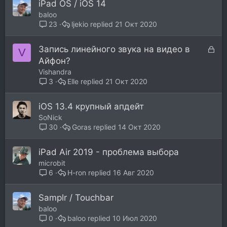
iPad OS / iOS 14
baloo
ljekio
21 Окт 2020
23
З
Запись линейного звука на видео в
V
а
Айфон?
к
Vishandra
р
Elle
21 Окт 2020
3
ы
т
iOS 13.4 крупный апдейт
а
SoNick
Goras
14 Окт 2020
30
iPad Air 2019 - проблема выбора
microbit
H-ron
16 Авг 2020
6
Samplr / Touchbar
baloo
baloo
10 Июл 2020
0