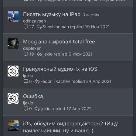
Писать музыку на iPad
(1 онлайн
odinzavseh
Sunshineman
19 Ноя 2021
27
Moog анонсировал total free
deplexer
ljekio
6 Июн 2021
19
Гранулярный аудио-fx на iOS
ljekio
Fedor Tkachev
24 Апр 2021
6
Ошибка
ljekio
ljekio
17 Апр 2021
0
iOs, обсудим видеоредакторы? (Ищу
наилегчайший, ну и ваще..)