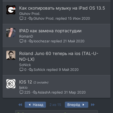
Как скопировать музыку на iPad OS 13.5
Gluhov Prod.
Gluhov Prod.
15 Июн 2020
2
IPAD как замена портастудии
RomanD
loochezar
21 Май 2020
8
Roland Juno 60 теперь на ios (TAL-U-
NO-LX)
SoNick
SoNick
9 Май 2020
0
IOS 12
(2 онлайн)
ljekio
AslashA
31 Мар 2020
225
First
Last
Назад
2 из 15
Вперёд