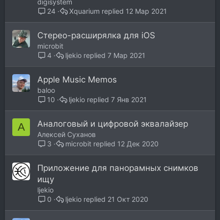
digisystem
Xquarium
12 Мар 2021
24
Стерео-расширялка для iOS
microbit
ljekio
7 Мар 2021
4
Apple Music Memos
baloo
ljekio
7 Янв 2021
10
Аналоговый и цифровой эквалайзер
А
Алексей Суханов
microbit
12 Дек 2020
3
Приложение для панорамных снимков
ищу
ljekio
ljekio
21 Окт 2020
0