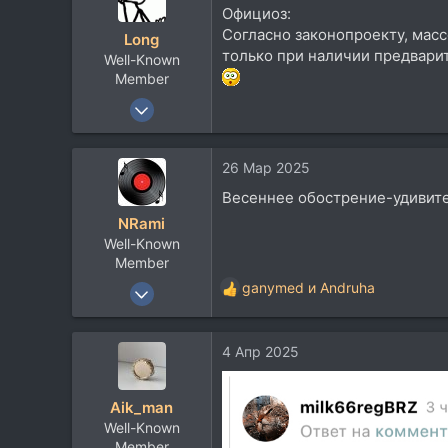
ц
Официоз:
и
Согласно законопроекту, мас
Long
и
только при наличии предварит
Well-Known
:
Member
27 Фев 2008
17.382
15.381
26 Мар 2025
113
Весеннее обострение-удивитель
Moscow
NRami
www.long.ru
Well-Known
Member
17 Янв 2011
ganymed
и
Andruha
Р
3.392
е
а
6.726
4 Апр 2025
к
113
ц
и
68
Aik_man
и
Well-Known
:
Member