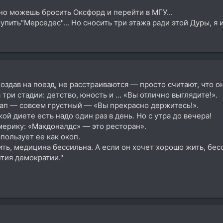
но можешь бросить Оксфорд и перейти в МГУ...
ить"Мерседес"... Но сносить три этажа ради этой Дуры, я ие
опоздав на поезд, не расстраиваются — просто считают, что
 три стадии: детство, юность и … «Вы отлично выглядите!».
тап — совсем грустный — «Вы прекрасно держитесь!».
ой диете есть надо один раз в день. Но с утра до вечера!
мерику: «Макдоналдс» — это ресторан».
спользует ее как окоп.
ить, медицина бессильна. А если он хочет хорошо жить, бе
тия демократии."