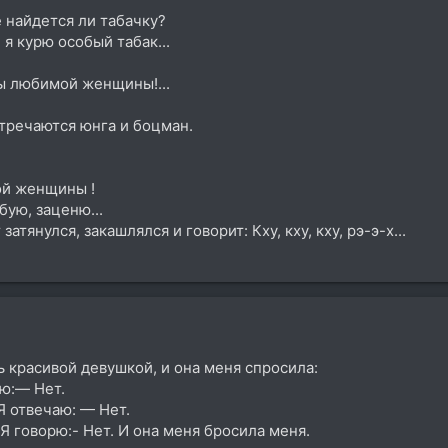
 найдется ли табачку?
 я курю особый табак...
ды любимой женщины!...
тречаются юнга и боцман.
ой женщины !
бую, заценю...
атянулся, закашлялся и говорит: Кху, кху, кху, рэ-э-х...
ь красивой девушкой, и она меня спросила:
рю:— Нет.
Я отвечаю: — Нет.
Я говорю:- Нет. И она меня бросила меня.