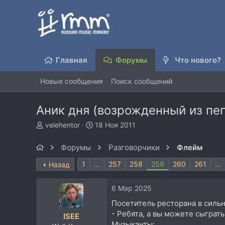
Главная
Форумы
Что нового?
Новые сообщения
Поиск сообщений
Аник дня (возрожденный из пе
А
Д
velehentor
18 Ноя 2011
в
а
т
т
Форумы
Разговорчики
Флейм
о
а
р
н
1
…
257
258
259
260
261
…
Назад
т
а
е
ч
6 Мар 2025
м
а
ы
л
Посетитель ресторана в силь
а
- Ребята, а вы можете сыграть
ISEE
Музыканты: