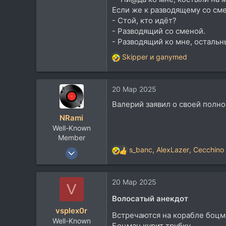
6.726
Если же к разводящему со см
- Стой, кто идёт?
113
- Разводящий со сменой.
68
- Разводящий ко мне, остальн
Skipper
и
ganymed
Р
е
а
20 Мар 2025
к
ц
Валерий заявил о своей полно
и
NRami
и
Well-Known
:
Member
17 Янв 2011
s_banc
,
AlexLazer
,
Cecchino
Р
3.392
е
а
6.726
20 Мар 2025
к
V
113
ц
Волосатый анекдот
и
68
vsplex0r
и
Встречаются на корабле боцм
Well-Known
:
Боцман курит трубку.