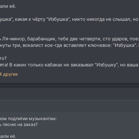
али её.
ушка", какая к чёрту "Избушка", никто никогда не слышал, но
ь Ля-минор, барабанщик, тебе две четверти, сто ударов, поеха
уты три, вокалист кое-где вставляет ключевое: "Избушка". 
то?
та! В каких только кабаках не заказывал "Избушку", но ваша
4 других
ном подпитии музыкантам:
ь песню на заказ?
али её.