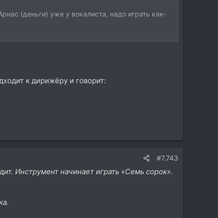
Арнас (деньги) уже у вокалиста, надо играть как-
 Ун-ца, ун-ца...
уг видят посетитель плачет. Доиграли.
руче всех!
дходит к дирижёру и говорит:
#7.743
дит. Инструмент начинает играть «Семь сорок».
ка.