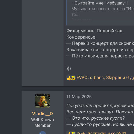
156
- Сыграйте мне "Избушку"!
Музыканты в шоке, что за "Из
43
то...
35
Вокалист:
Мичуринск
- Так, парни, всем тональност
Филармония. Полный зал.
Играют полную отсебятину мин
Конферансье:
Спрашивают:
- Ты чего, мужик, случилось 
— Первый концерт для скрипк
- Всё нормально. Спасибо реб
Заканчивается концерт, из пе
— Пётр Ильич, для первого ра
)))
EVPO
,
s_banc
,
Skipper
и 6 д
Р
е
а
11 Мар 2025
к
ц
Покупатель просит продемонст
и
Все неистово пляшут. Покупат
Vladis__D
и
— Это что, русские гусли?
Well-Known
:
— Гусли-то русские, но вы не
Member
9 Янв 2007
ISEE
,
SclStudio
и
solo541