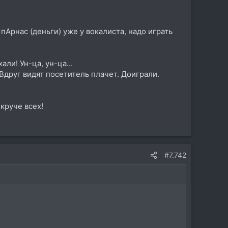
 пАрнас (деньги) уже у вокалиста, надо играть
ли! Ун-ца, ун-ца...
Вдруг видят посетитель плачет. Доиграли.
 круче всех!
#7.742