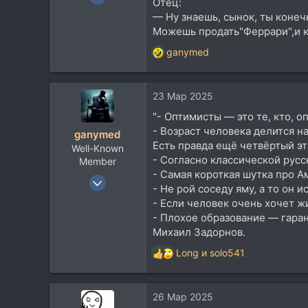
Отец:
2.108
— Ну знаешь, сынок, ты конеч
2.821
Можешь продать"Феррари",и куп
113
ganymed
Р
Тюмень
е
а
23 Мар 2025
к
ц
"- Оптимисты — это те, кто, 
и
- Возраст человека делится на
ganymed
и
Есть правда ещё четвёртый э
Well-Known
:
- Согласно классической русск
Member
- Самая короткая шутка про А
26 Ноя 2020
- Не рой соседу яму, а то он и
3.596
- Если человек очень хочет ж
4.370
- Плохое образование — гаран
Михаил Задорнов.
113
Long
и
solo541
Р
е
а
26 Мар 2025
к