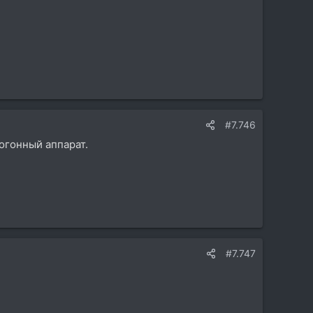
#7.746
огонный аппарат.
#7.747