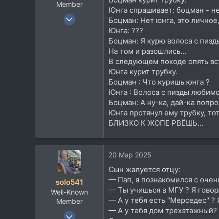
Member
Юнга спрашивает: боцман - не
11 Июн 2012
Боцман: Нет юнга, это личное,
849
Юнга: ???
Боцман: Я курю волоса с пиз
868
На том и разошлись...
93
В следующем походе опять вс
soundcloud.com
Юнга курит трубку.
Боцман : Что куришь юнга ?
Юнга : Волоса с пизды любим
Боцман: А ну-ка, дай-ка попро
Юнга протянул ему трубку, тот з
БЛИЗКО К ЖОПЕ РВЁШЬ...
20 Мар 2025
Сын жалуется отцу:
— Пап, я познакомился с очен
solo541
— Ты учишься в МГУ ? Я гово
Well-Known
— А у тебя есть "Мерседес" ? 
Member
— А у тебя дом трехэтажный? 
16 Сен 2005