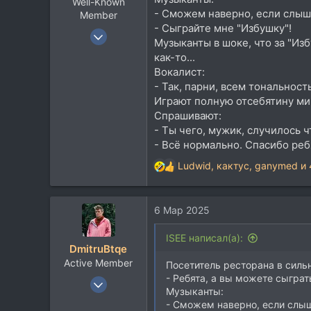
Well-Known
- Сможем наверно, если слыш
Member
- Сыграйте мне "Избушку"!
4 Апр 2023
Музыканты в шоке, что за "Изб
4.001
как-то...
2.314
Вокалист:
- Так, парни, всем тональност
113
Играют полную отсебятину мин
57
Спрашивают:
Mytischchi
- Ты чего, мужик, случилось ч
iseerussia.bandcamp.com
- Всё нормально. Спасибо ребя
Ludwid
,
кактус
,
ganymed
и 
Р
е
а
6 Мар 2025
к
ц
и
ISEE написал(а):
DmitruBtqe
и
Active Member
:
Посетитель ресторана в силь
- Ребята, а вы можете сыграт
25 Янв 2023
Музыканты:
219
- Сможем наверно, если слыш