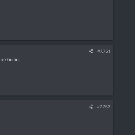
#7.751
 не было.
#7.752