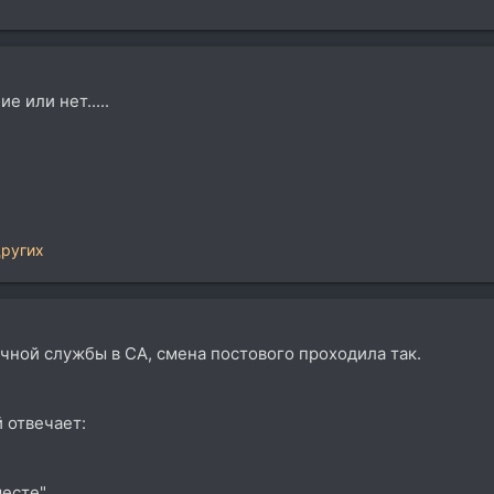
е или нет.....
других
чной службы в СА, смена постового проходила так.
й отвечает:
месте"