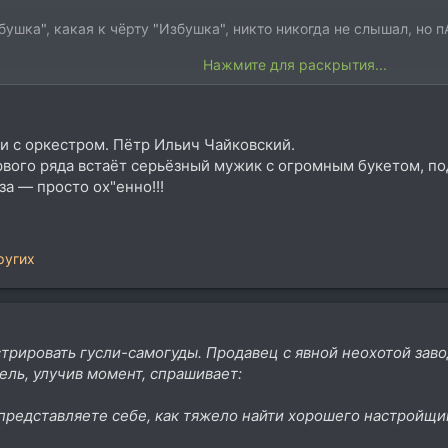
бушка", какая к чёрту "Избушка", никто никогда не слышал, но п
Нажмите для раскрытия...
ь Ля-минор, барабанщик, тебе две четверти, сто ударов, поехали!
уты три, вокалист кое-где вставляет ключевое: "Избушка". Вдр
что?
и с оркестром. Пётр Ильич Чайковский.
ята! В каких только кабаках не заказывал "Избушку", но ваша к
рвого ряда встаёт серьёзный мужик с огромным букетом, по
за — просто ох"енно!!!
ругих
рировать гусли-самогуды. Продавец с явной неохотой заво
ель, улучив момент, спрашивает:
 представляете себе, как тяжело найти хорошего настройщи