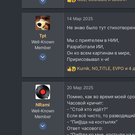
Р
521
е
а
1.285
14 Мар 2025
к
93
ц
Не знаю было тут стихотворени
и
Tpt
и
Мы с приятелем в НИИ,
Well-Known
:
Разработали ИИ,
Member
Он ко всем картинам в мире,
3 Июл 2005
Пририсовывал х-и!
1.691
Kurnik
,
N0_TiTLE
,
EVPO
и 4 
1.868
Р
е
113
а
MSK
20 Мар 2025
к
ц
Помню, как во время моей сро
и
Часовой кричит:
NRami
и
- "Стой кто идёт?"
Well-Known
:
Если всё чисто, то разводящи
Member
- "Пи@да на костылях"
17 Янв 2011
Ответ часового:
3.392
- "Пи@да ко мне, костыли на 