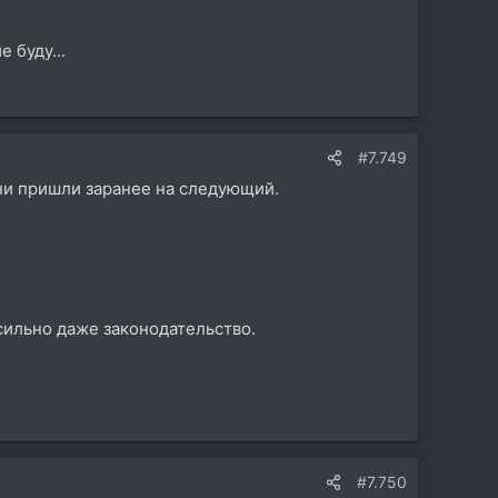
 буду...
#7.749
 они пришли заранее на следующий.
ссильно даже законодательство.
#7.750