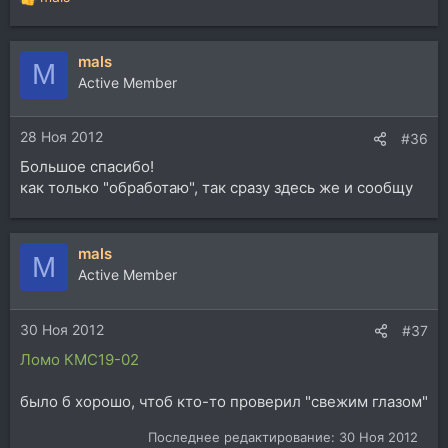
Р
е
а
mals
к
M
ц
Active Member
и
и
28 Ноя 2012
:
#36
Большое спасибо!
как только "обработаю", так сразу здесь же и сообщу
mals
M
Active Member
30 Ноя 2012
#37
Ломо КМС19-02
было б хорошо, чтоб кто-то проверил "свежим глазом"
Последнее редактирование:
30 Ноя 2012