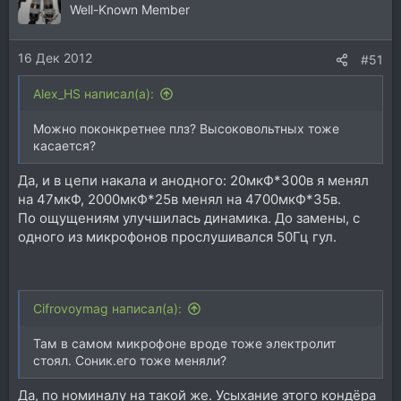
Well-Known Member
16 Дек 2012
#51
Alex_HS написал(а):
Можно поконкретнее плз? Высоковольтных тоже
касается?
Да, и в цепи накала и анодного: 20мкФ*300в я менял
на 47мкФ, 2000мкФ*25в менял на 4700мкФ*35в.
По ощущениям улучшилась динамика. До замены, с
одного из микрофонов прослушивался 50Гц гул.
Cifrovoymag написал(а):
Там в самом микрофоне вроде тоже электролит
стоял. Соник.его тоже меняли?
Да, по номиналу на такой же. Усыхание этого кондёра