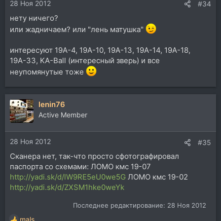
28 Ноя 2012
:
#34
нету ничего?
или жадничаем? или "лень матушка"
интересуют 19А-4, 19А-10, 19А-13, 19А-14, 19А-18,
19А-33, KA-Ball (интересный зверь) и все
неупомянутые тоже
lenin76
Active Member
28 Ноя 2012
#35
Сканера нет, так-что просто сфотографировал
паспорта со схемами: ЛОМО кмс 19-07
http://yadi.sk/d/lW9RE5eU0we5G
ЛОМО кмс 19-02
http://yadi.sk/d/ZXSM1hke0weYk
Последнее редактирование:
28 Ноя 2012
mals