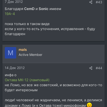
7 Дек 2012
#43
Благодаря
CemD
и
Sonic
имеем
19A-4
пока только в таком виде
если у кого-то есть уточнения, исправления - буду
благодарен
mals
M
Active Member
14 Дек 2012
#44
инфа о
Октава МК-12 (ламповый)
не Ломо, но все же советский, и возможно для кого-то
будет интересным
люди! человеки! не жадничаем, не ленимся, а делимся
доками к Ломо (и к Октава тоже) микрофонам