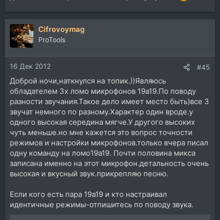
Cifrovoymag
ProTools
16 Дек 2012
#45
Доброй ночи,наткнулся на топик.))Являюсь
обладателем 3х ломо микрофонов 19а19.По поводу
разности звучания.Такое дело имеет место быть)все 3
звучат немного по разному.Характер один вроде.у
одного высокая середина мягче.У другого высоких
чуть меньше.но мне кажется это вопрос точности
режимов и настройки микрофонов.только вчера писал
одну команду на ломо19а19. Почти половина микса
записана именно на этот микрофон.детальность очень
высокая и вкусный звук.прикрепляю песню.
Если кого есть пара 19а19 и кто настраивал
идентичные режимы-отпишитесь по поводу звука.