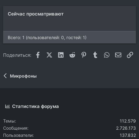
Сейчас просматривают
Всего: 1 (пользователей: 0, гостей: 1)
Facebook
X (Twitter)
LinkedIn
Reddit
Pinterest
Tumblr
WhatsApp
Электр
Сс
Поделиться:
Микрофоны
Статистика форума
Темы
112.579
Сообщения
2.726.173
Пользователи
137.832