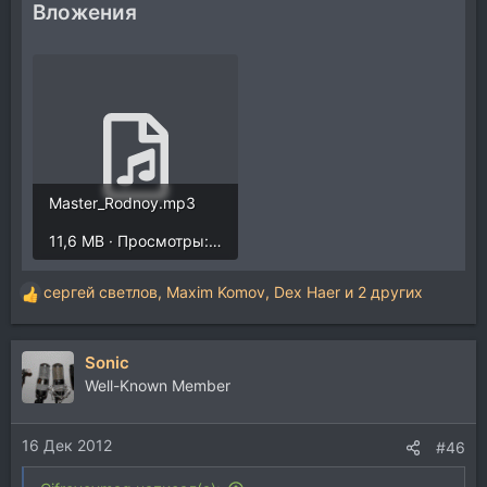
Вложения
Master_Rodnoy.mp3
11,6 MB · Просмотры: 67
сергей светлов
,
Maxim Komov
,
Dex Haer
и 2 других
Р
е
а
Sonic
к
ц
Well-Known Member
и
и
16 Дек 2012
:
#46