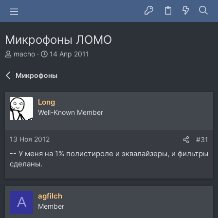
Микрофоны ЛОМО
А
Д
macho
14 Апр 2011
в
а
т
т
Микрофоны
о
а
р
н
т
а
Long
е
ч
Well-Known Member
м
а
ы
л
а
13 Ноя 2012
#31
-- У меня на 1% полистироле и эквалайзеры, и фильтры
сделаны.
agfilch
A
Member