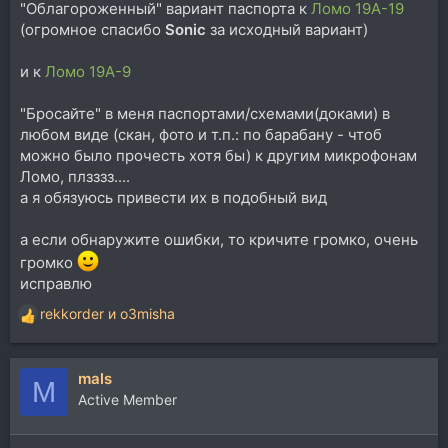
"Облагороженный" вариант паспорта к
Ломо 19А-19
(огромное спасибо
Sonic
за исходный вариант)
и к
Ломо 19А-9
"Бросайте" в меня паспортами/схемами(доками) в
любом виде (скан, фото и т.п.: по барабану - чтоб
можно было прочесть хотя бы) к другим микрофонам
Ломо, плзззз....
а я обязуюсь привести их в подобный вид
а если обнаружите ошибки, то кричите громко, очень
громко
исправлю
rekkorder
и
o3misha
Р
е
а
mals
к
M
ц
Active Member
и
и