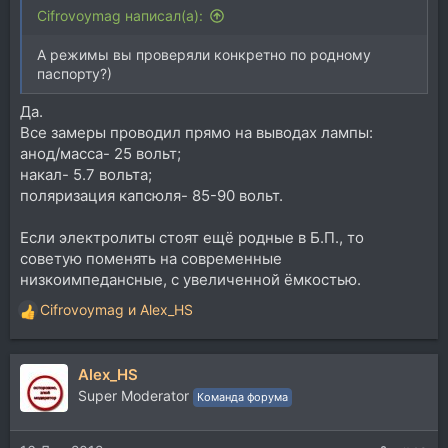
Cifrovoymag написал(а):
А режимы вы проверяли конкретно по родному
паспорту?)
Да.
Все замеры проводил прямо на выводах лампы:
анод/масса- 25 вольт;
накал- 5.7 вольта;
поляризация капсюля- 85-90 вольт.
Если электролиты стоят ещё родные в Б.П., то
советую поменять на современные
низкоимпедансные, с увеличенной ёмкостью.
Cifrovoymag
и
Alex_HS
Р
е
а
Alex_HS
к
ц
Super Moderator
Команда форума
и
и