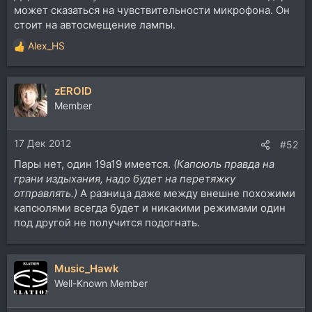
может сказаться на чувствительности микрофона. Он
стоит на автосмещение лампы.
Alex_HS
Р
е
а
zEROID
к
ц
Member
и
и
17 Дек 2012
:
#52
Пары нет, один 19а19 имеется.
(Капсюль правда на
грани издыхания, надо будет на перетяжку
отправлять.)
А разница даже между внешне похожими
капсюлями всегда будет и никакими режимами один
под другой не получится подогнать.
Music_Hawk
Well-Known Member