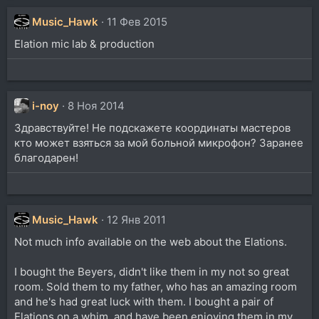
а
к
Music_Hawk
11 Фев 2015
ц
Elation mic lab & production
и
и
:
i-noy
8 Ноя 2014
Здравствуйте! Не подскажете координаты мастеров
кто может взяться за мой больной микрофон? Заранее
благодарен!
Music_Hawk
12 Янв 2011
Not much info available on the web about the Elations.
I bought the Beyers, didn't like them in my not so great
room. Sold them to my father, who has an amazing room
and he's had great luck with them. I bought a pair of
Elations on a whim, and have been enjoying them in my