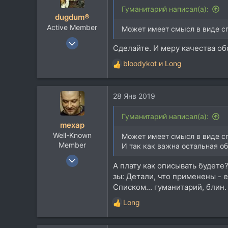
46
Гуманитарий написал(а):
dugdum®
Active Member
Может имеет смысл в виде с
12 Янв 2005
Сделайте. И меру качества об
6.298
bloodykot
и
Long
4.343
Р
е
113
а
Москва, ЮАО
28 Янв 2019
к
ц
и
Гуманитарий написал(а):
mexap
и
Well-Known
:
Может имеет смысл в виде с
Member
И так как важна остальная о
8 Ноя 2004
А плату как описывать будете
3.950
зы: Детали, что применены - е
4.426
Списком... гуманитарий, блин.
113
Long
Р
49
е
Н.Новгород
а