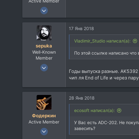
Active Member
3 Фев 2012
159
28
17 Янв 2018
28
Vladimir_Studio написал(а):
sepuka
Well-Known
По этой ссылке написано что
Member
12 Ноя 2007
Годы выпуска разные. AK5392 
475
чип ля End of Life и через пар
421
63
53
28 Янв 2018
www.linkedin.com
ecosoft написал(а):
Фодеркин
Active Member
У Вас есть ADC-202. Не покуп
завесить?
15 Фев 2015
540