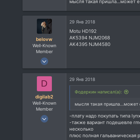
мысля такая пришла...может е
86
28
29 Янв 2018
47
Motu HD192
AK5394 NJM2068
belovw
AK4395 NJM4580
Well-Known
Member
22 Апр 2009
10.266
9.608
29 Янв 2018
D
113
52
Фодеркин написал(а):
digilab2
RK Almaty
Well-Known
мысля такая пришла...может е
boosty.to
Member
-плату надо покупать типа lynх 
19 Июн 2012
-также вариант подешевле rme
12.343
несколько
6.481
плюс полная гальваническая р