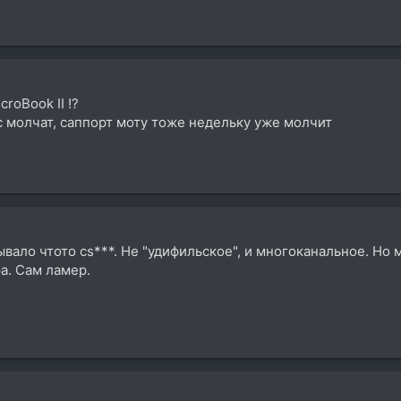
roBook II !?
тс молчат, саппорт моту тоже недельку уже молчит
вало чтото cs***. Не "удифильское", и многоканальное. Но 
а. Сам ламер.