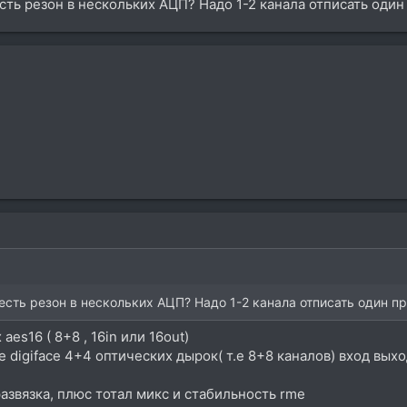
сть резон в нескольких АЦП? Надо 1-2 канала отписать один
сть резон в нескольких АЦП? Надо 1-2 канала отписать один пр
aes16 ( 8+8 , 16in или 16out)
 digiface 4+4 оптических дырок( т.е 8+8 каналов) вход вы
азвязка, плюс тотал микс и стабильность rme