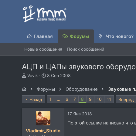
Главная
Форумы
Что нового?
Новые сообщения
Поиск сообщений
АЦП и ЦАПы звукового оборудо
А
Д
Vovik
8 Сен 2008
в
а
т
т
Форумы
Оборудование
Звуковые п
о
а
р
н
1
…
6
7
8
9
10
11
Назад
Вперёд
т
а
е
ч
17 Янв 2018
м
а
ы
л
По этой ссылке написано что 
а
Vladimir_Studio