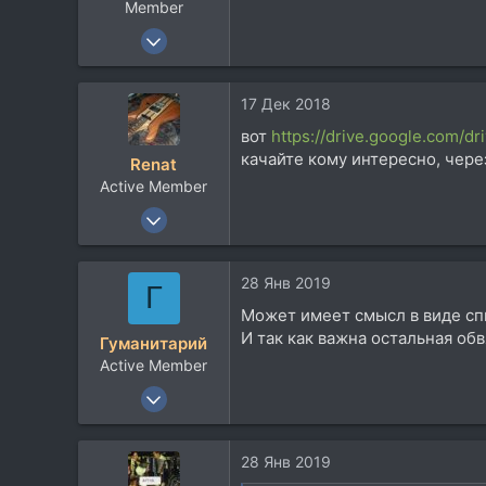
Member
27 Фев 2008
17.382
15.382
17 Дек 2018
113
вот
https://drive.google.com
Moscow
качайте кому интересно, чере
Renat
www.long.ru
Active Member
7 Ноя 2007
219
158
28 Янв 2019
Г
43
Может имеет смысл в виде сп
46
И так как важна остальная об
Гуманитарий
Москва
Active Member
vk.com
3 Окт 2018
407
107
28 Янв 2019
43