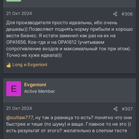
и
и
21 Окт 2024
:
#306
Для производителя просто идеальны, ибо очень
дешевы)) Позволяют поднять норму прибыли и хорошо
вести бизнес. Я кстати заменил как раз на их на
OPA1656. Кое-где и на OPA1612 (учитываем
сопротивление входов и максимальный ток при этом).
Точно не хуже идеала)))
Long
и
Evgenioni
Р
е
а
Evgenioni
к
E
ц
Active Member
и
и
21 Окт 2024
:
#307
@outlaw777
, ну так а разница то есть? понятно что они
быстрее и тише (по шуму) и ваще. Главное то не это ))
есть результат от этого? желательно в слепом тесте