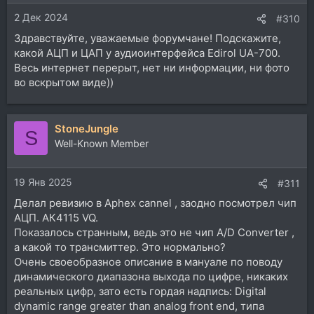
и
2 Дек 2024
:
#310
Здравствуйте, уважаемые форумчане! Подскажите,
какой АЦП и ЦАП у аудиоинтерфейса Edirol UA-700.
Весь интернет перерыт, нет ни информации, ни фото
во вскрытом виде))
StoneJungle
S
Well-Known Member
19 Янв 2025
#311
Делал ревизию в Aphex cannel , заодно посмотрел чип
АЦП. АК4115 VQ.
Показалось странным, ведь это не чип A/D Converter ,
а какой то трансмиттер. Это нормально?
Очень своеобразное описание в мануале по поводу
динамического диапазона выхода по цифре, никаких
реальных цифр, зато есть гордая надпись: Digital
dynamic range greater than analog front end, типа