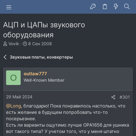
АЦП и ЦАПы звукового
оборудования
А
Д
Vovik
8 Сен 2008
в
а
т
т
Звуковые платы, конвертеры
о
а
р
н
т
а
outlaw777
O
е
ч
Well-Known Member
м
а
ы
л
а
29 Май 2024
#301
@Long
, благодарю! Пока понравилось настолько, что
есть желание в будущем попробовать что-то
посерьезнее.
Есть ли варианты ощутимо лучше OPA1656 для ушника
вот такого типа? У учетом того, что у меня штатно