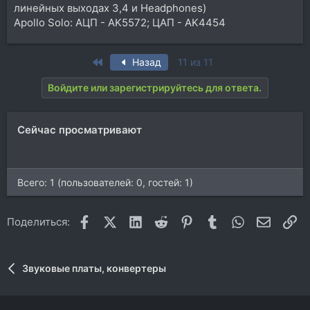
линейных выходах 3,4 и Headphones)
Apollo Solo: АЦП - AK5572; ЦАП - AK4454
First
Назад
11 из 11
Войдите или зарегистрируйтесь для ответа.
Сейчас просматривают
Всего: 1 (пользователей: 0, гостей: 1)
Facebook
X (Twitter)
LinkedIn
Reddit
Pinterest
Tumblr
WhatsApp
Электр
Сс
Поделиться:
Звуковые платы, конвертеры