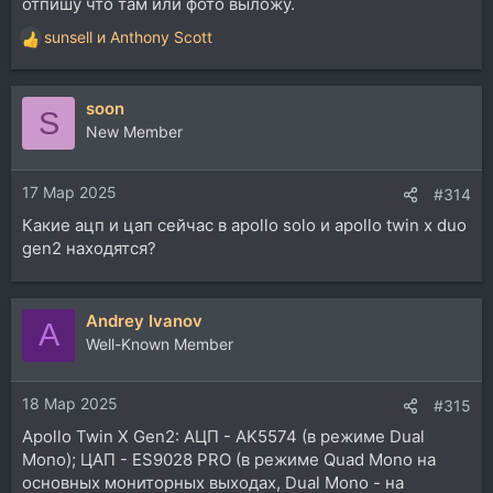
отпишу что там или фото выложу.
sunsell
и
Anthony Scott
Р
е
а
soon
к
S
ц
New Member
и
и
17 Мар 2025
:
#314
Какие ацп и цап сейчас в apollo solo и apollo twin x duo
gen2 находятся?
Andrey Ivanov
A
Well-Known Member
18 Мар 2025
#315
Apollo Twin X Gen2: АЦП - AK5574 (в режиме Dual
Mono); ЦАП - ES9028 PRO (в режиме Quad Mono на
основных мониторных выходах, Dual Mono - на