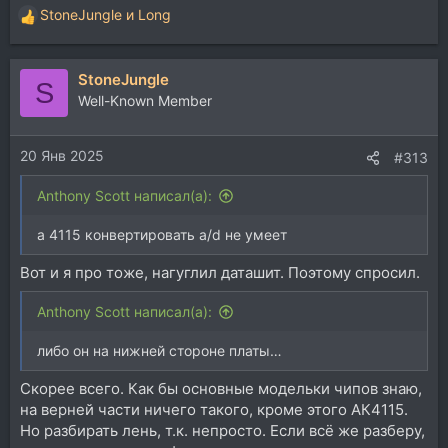
StoneJungle
и
Long
Р
е
а
StoneJungle
к
S
ц
Well-Known Member
и
и
20 Янв 2025
:
#313
Anthony Scott написал(а):
а 4115 конвертировать a/d не умеет
Вот и я про тоже, нагуглил даташит. Поэтому спросил.
Anthony Scott написал(а):
либо он на нижней стороне платы…
Скорее всего. Как бы основные модельки чипов знаю,
на верней части ничего такого, кроме этого АК4115.
Но разбирать лень, т.к. непросто. Если всё же разберу,