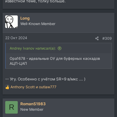
известной теме, толку больше.
Long
Well-Known Member
22 Окт 2024
#309
Andrey Ivanov написал(а):
Opa1678 - идеальные ОУ для буферных каскадов
АЦП-ЦАП
-- Угу. Особенно с учётом SR=9 в/мкс .... )
Anthony Scott
и
outlaw777
Р
е
а
RomanS1983
к
R
ц
New Member
и