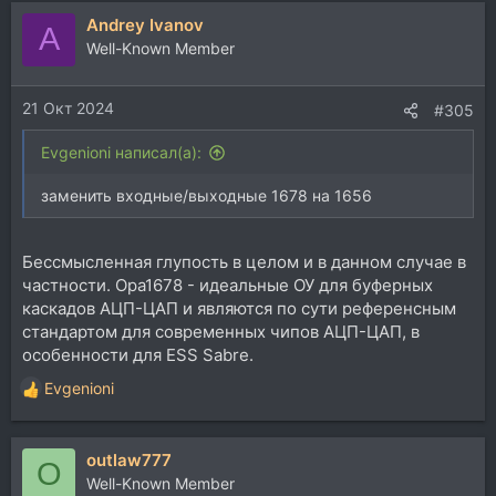
Andrey Ivanov
A
Well-Known Member
21 Окт 2024
#305
Evgenioni написал(а):
заменить входные/выходные 1678 на 1656
Бессмысленная глупость в целом и в данном случае в
частности. Opa1678 - идеальные ОУ для буферных
каскадов АЦП-ЦАП и являются по сути референсным
стандартом для современных чипов АЦП-ЦАП, в
особенности для ESS Sabre.
Evgenioni
Р
е
а
outlaw777
к
O
ц
Well-Known Member