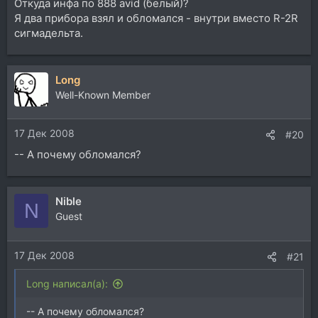
Откуда инфа по 888 avid (белый)?
Я два прибора взял и обломался - внутри вместо R-2R
сигмадельта.
Long
Well-Known Member
17 Дек 2008
#20
-- А почему обломался?
Nible
N
Guest
17 Дек 2008
#21
Long написал(а):
-- А почему обломался?