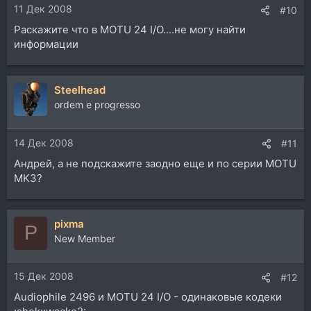
11 Дек 2008
:
#10
Раскажите что в MOTU 24 I/O....не могу найти
информации
Steelhead
ordem e progresso
14 Дек 2008
#11
Андрей, а не подскажите заодно еще и по серии MOTU
MK3?
pixma
P
New Member
15 Дек 2008
#12
Audiophile 2496 и MOTU 24 I/O - одинаковые кодеки