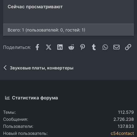
Сейчас просматривают
Всего: 1 (пользователей: 0, гостей: 1)
Facebook
X (Twitter)
LinkedIn
Reddit
Pinterest
Tumblr
WhatsApp
Электр
Сс
Поделиться:
Звуковые платы, конвертеры
Статистика форума
Темы
112.579
Сообщения
2.726.238
Пользователи
137.833
Новый пользователь
c54contact