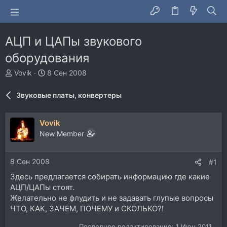
АЦП и ЦАПы звукового
оборудования
А
Д
Vovik
8 Сен 2008
в
а
т
т
Звуковые платы, конвертеры
о
а
р
н
т
а
Vovik
е
ч
New Member
м
а
ы
л
а
8 Сен 2008
#1
Здесь предлагается собирать информацию где какие
АЦП/ЦАПы стоят.
Желательно не флудить и не задавать глупые вопросы
ЧТО, КАК, ЗАЧЕМ, ПОЧЕМУ и СКОЛЬКО?!
Последнее редактирование:
1 Июн 2011