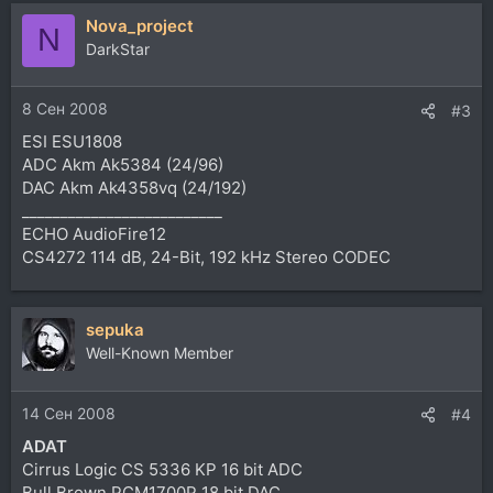
Nova_project
N
DarkStar
8 Сен 2008
#3
ESI ESU1808
ADC Akm Ak5384 (24/96)
DAC Akm Ak4358vq (24/192)
__________________________
ECHO AudioFire12
CS4272 114 dB, 24-Bit, 192 kHz Stereo CODEC
sepuka
Well-Known Member
14 Сен 2008
#4
ADAT
Cirrus Logic CS 5336 KP 16 bit ADC
Bull Brown PCM1700P 18 bit DAC