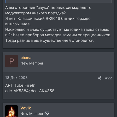
А вы сторонник "звука" первых сигмадельт с
модулятором низкого порядка?
Я нет. Классический R-2R 16 битник гораздо
выигрышнее.
Насколько я знаю существует методика твика старых
r-2r based приборов методов замены операционников.
Тогда разница еще существенней становится.
pixma
P
New Member
18 Дек 2008
#22
ART Tube Fire8:
adc-AK5384; dac-AK4358
Vovik
New Member