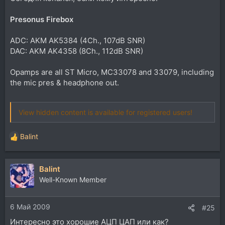
Presonus Firebox
ADC: AKM AK5384 (4Ch., 107dB SNR)
DAC: AKM AK4358 (8Ch., 112dB SNR)
Opamps are all ST Micro, MC33078 and 33079, including
the mic pres & headphone out.
View hidden content is available for registered users!
Balint
Р
е
а
Balint
к
ц
Well-Known Member
и
и
6 Май 2009
:
#25
Интересно это хорошие АЦП ЦАП или как?