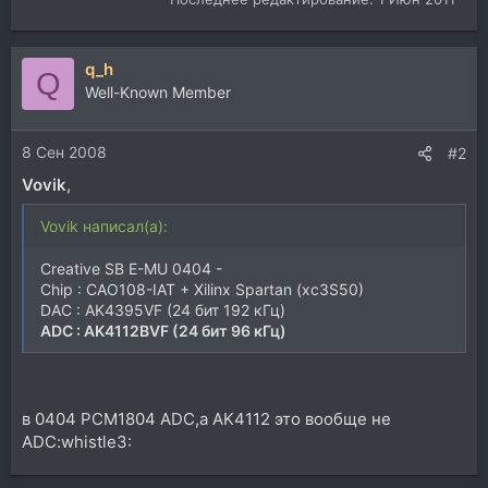
q_h
Q
Well-Known Member
8 Сен 2008
#2
Vovik
,
Vovik написал(а):
Creative SB E-MU 0404 -
Chip : CAO108-IAT + Xilinx Spartan (xc3S50)
DAC : AK4395VF (24 бит 192 кГц)
ADC : AK4112BVF (24 бит 96 кГц)
в 0404 PCM1804 ADC,а AK4112 это вообще не
ADC:whistle3: