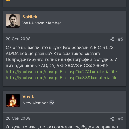
Р
е
а
SoNick
к
ц
Well-Known Member
и
и
20 Сен 2008
:
#5
С чего вы взяли что в Lynx two ревизии A B С и L22
AD/DA вобще разные? Кто вам такое сказал?
Подредактируйте топик или фотографии в студию. У
них одинаковые AD/DA, AK5394VS и CS4396-KS
http://lynxtwo.com/nav/getFile.asp?i=27&t=materialfile
http://lynxtwo.com/nav/getFile.asp?i=33&t=materialfile
Vovik
New Member
20 Сен 2008
#6
Откуда-то взял, потом сомневался, будем исправлять.