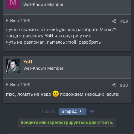
M
Well-Known Member
6 Июл 2009
#29
лучше скажите кто-нибудь: как разобрать Mbox2?
тогда я расскажу
YoH
что внутри у них.
чуть не разломал, пытаясь :moil: разобрать
YoH
Well-Known Member
6 Июл 2009
#30
mxc
, ломать не надо
подождём знающих :acute:
Last
1 из 11
Вперёд
Войдите или зарегистрируйтесь для ответа.