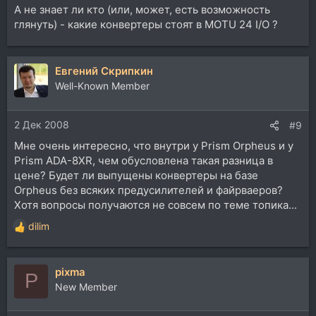
А не знает ли кто (или, может, есть возможность
глянуть) - какие конвертеры стоят в MOTU 24 I/O ?
Евгений Скрипкин
Well-Known Member
2 Дек 2008
#9
Мне очень интересно, что внутри у Prism Orpheus и у
Prism ADA-8XR, чем обусловлена такая разница в
цене? Будет ли выпущены конвертеры на базе
Orpheus без всяких предусилителей и файрваеров?
Хотя вопросы получаются не совсем по теме топика...
dilim
Р
е
а
pixma
к
P
ц
New Member
и
и