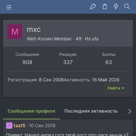
mxc
M
Well-Known Member
·
49
·
Из
ufa
Сообщения
Реакции
Баллы
908
337
63
Регистрация
8 Сен 2006
Активность
16 Май 2026
Найти
Сообщения профиля
Последняя активность
Пуб
tza15
10 Сен 2019
T
Привет. Нашел через гугл твой пост про писк мыши x7.