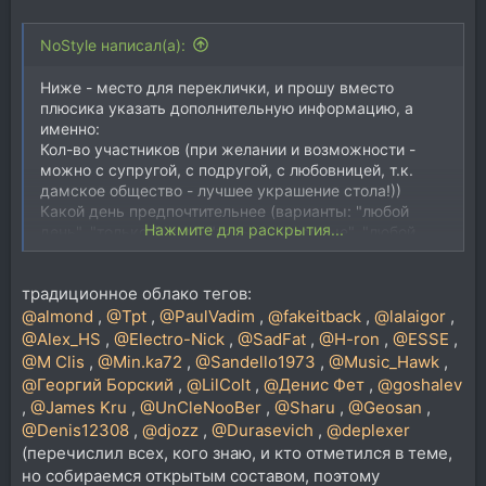
NoStyle написал(а):
Ниже - место для переклички, и прошу вместо
плюсика указать дополнительную информацию, а
именно:
Кол-во участников (при желании и возможности -
можно с супругой, с подругой, с любовницей, т.к.
дамское общество - лучшее украшение стола!))
Какой день предпочтительнее (варианты: "любой
Нажмите для раскрытия...
день", "только будни", "только выходные", "любой
день, кроме...")
Какой формат организации предпочтительнее
традиционное облако тегов:
(варианты: 1 - "складчина", 2 - "немецкий счет", 3 -
"Симбиоз с немецким счетом")
@almond
,
@Tpt
,
@PaulVadim
,
@fakeitback
,
@lalaigor
,
И своими словами о пожеланиях, предложениях
@Alex_HS
,
@Electro-Nick
,
@SadFat
,
@H-ron
,
@ESSE
,
(рекомендация заведения, например).
@M Clis
,
@Min.ka72
,
@Sandello1973
,
@Music_Hawk
,
Напоминаю, речь идет о ноябре. Отчекаться
@Георгий Борский
,
@LilColt
,
@Денис Фет
,
@goshalev
желательно в ближайшие три дня.
,
@James Kru
,
@UnCleNooBer
,
@Sharu
,
@Geosan
,
@Denis12308
,
@djozz
,
@Durasevich
,
@deplexer
(перечислил всех, кого знаю, и кто отметился в теме,
но собираемся открытым составом, поэтому