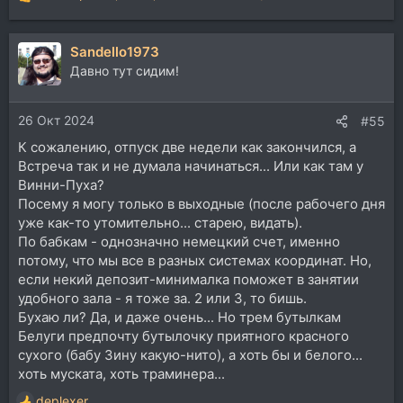
Р
е
а
Sandello1973
к
ц
Давно тут сидим!
и
и
26 Окт 2024
:
#55
К сожалению, отпуск две недели как закончился, а
Встреча так и не думала начинаться... Или как там у
Винни-Пуха?
Посему я могу только в выходные (после рабочего дня
уже как-то утомительно... старею, видать).
По бабкам - однозначно немецкий счет, именно
потому, что мы все в разных системах координат. Но,
если некий депозит-минималка поможет в занятии
удобного зала - я тоже за. 2 или 3, то бишь.
Бухаю ли? Да, и даже очень... Но трем бутылкам
Белуги предпочту бутылочку приятного красного
сухого (бабу Зину какую-нито), а хоть бы и белого...
хоть муската, хоть траминера...
deplexer