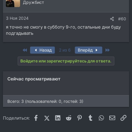
ц
Дружбист
и
и
3 Ноя 2024
:
#60
я точно не смогу в субботу 9-го, остальные дни буду
подгадывать
First
Last
Назад
2 из 6
Вперёд
Войдите или зарегистрируйтесь для ответа.
Сейчас просматривают
Всего: 3 (пользователей: 0, гостей: 3)
Facebook
X (Twitter)
LinkedIn
Reddit
Pinterest
Tumblr
WhatsApp
Электр
Сс
Поделиться: