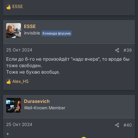
ESSE
Р
е
а
ESSE
к
ц
invisible
Команда форума
и
и
25 Окт 2024
:
#39
Если до 6-го не произойдёт "надо вчера", то вроде бы
тоже свободен.
Тоже не бухаю вообще.
Alex_HS
Р
е
а
Durasevich
к
ц
Well-Known Member
и
и
25 Окт 2024
:
#40
+