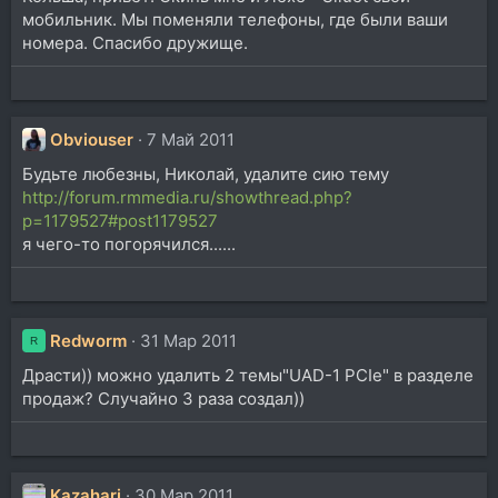
мобильник. Мы поменяли телефоны, где были ваши
номера. Спасибо дружище.
Obviouser
7 Май 2011
Будьте любезны, Николай, удалите сию тему
http://forum.rmmedia.ru/showthread.php?
p=1179527#post1179527
я чего-то погорячился......
Redworm
31 Мар 2011
R
Драсти)) можно удалить 2 темы"UAD-1 PCIe" в разделе
продаж? Случайно 3 раза создал))
Kazahari
30 Мар 2011