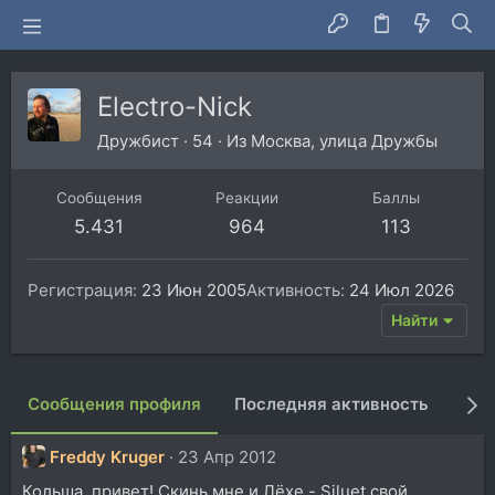
Electro-Nick
Дружбист
·
54
·
Из
Москва, улица Дружбы
Сообщения
Реакции
Баллы
5.431
964
113
Регистрация
23 Июн 2005
Активность
24 Июл 2026
Найти
Сообщения профиля
Последняя активность
Пуб
Freddy Kruger
23 Апр 2012
Кольша, привет! Скинь мне и Лёхе - Siluet свой