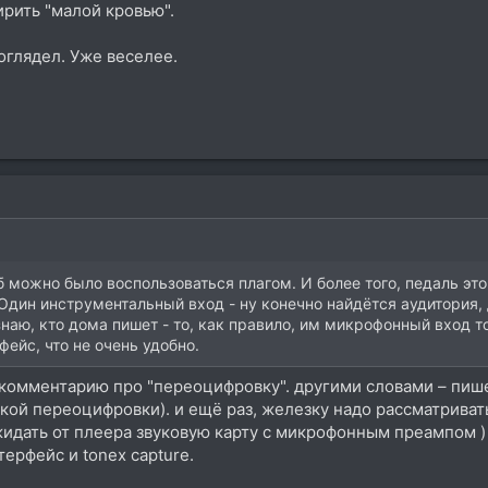
рить "малой кровью".
роглядел. Уже веселее.
б можно было воспользоваться плагом. И более того, педаль эт
Один инструментальный вход - ну конечно найдётся аудитория, д
наю, кто дома пишет - то, как правило, им микрофонный вход то
ейс, что не очень удобно.
 комментарию про "переоцифровку". другими словами – пише
ой переоцифровки). и ещё раз, железку надо рассматривать
жидать от плеера звуковую карту с микрофонным преампом )
терфейс и tonex capture.