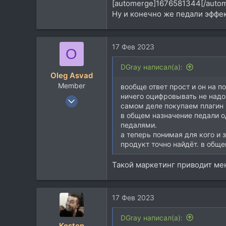
[automerge]1676581344[/auto
23
Ну и конечно же педали эффе
8
37
17 Фев 2023
O
DGray написал(а):
Oleg Asvad
Member
вообще ответ прост и он на по
ничего оцифровывать не надо,
22 Янв 2019
самом деле покупаем плагин 
85
в общем назначение педали о
23
педалями.
а теперь понимая для кого и 
8
продукт точно найдёт. в общ
37
Такой маркетинг приводит мен
17 Фев 2023
DGray написал(а):
Kosten