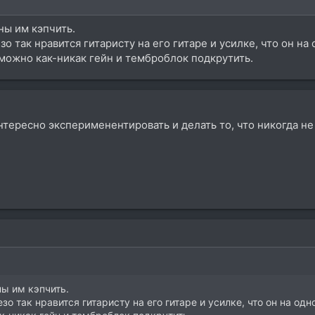
ны им кэпчить.
зо так нравится гитаристу на его гитаре и усилке, что он н
м можно как-никак гейн и темброблок подкрутить.
тересно эксперименентировать и делать то, что никогда не
ны им кэпчить.
зо так нравится гитаристу на его гитаре и усилке, что он на од