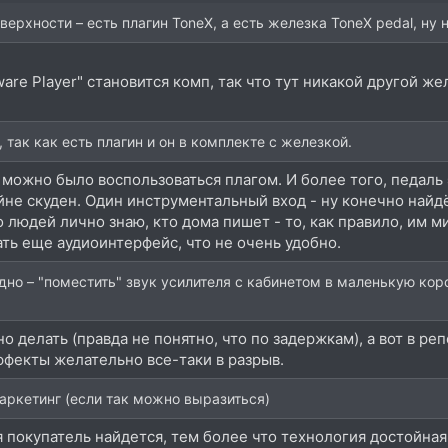
верхности – есть плагин ToneX, а есть железка ToneX pedal, ну н
ware Player" становится комп, так что тут никакой другой ж
 так как есть плагин и он в комплекте с железкой.
б можно было воспользоваться плагом. И более того, педаль
не скуден. Один инструментальный вход - ну конечно найдёт
о людей лично знаю, кто дома пишет - то, как правило, им 
ать еще аудиоинтерфейс, что не очень удобно.
дно – "поместить" звук усилителя с кабинетом в маленькую кор
о делать (правда не понятно, что по задержкам), а вот в р
эффекты желательно все-таки в разрыв.
ркетинг (если так можно выразиться)
 покупатель найдется, тем более что технология достойная.