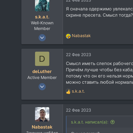
к
ц
Москва
Я сначала одержимо увлекался
и
скрине пресета. Смысл тогда?
s.k.a.t.
и
Well-Known
:
Member
24 Авг 2020
Nabastak
Р
753
е
а
792
22 Фев 2023
к
D
113
ц
Смысл иметь слепок рабочего 
и
37
Причём лучше чтобы без каба,
deLuther
и
vk.com
потому что он его нельзя норм
Active Member
:
можно ставить любой нормал
1 Окт 2007
s.k.a.t.
142
Р
е
53
а
28
22 Фев 2023
к
ц
и
s.k.a.t. написал(а):
Nabastak
и
Заюшка набАст
: