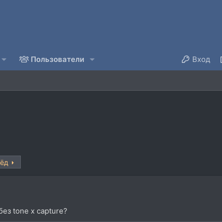
Пользователи
Вход
рёд
без tone x capture?