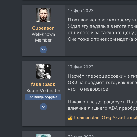
17 Фев 2023
Я вот как человек которому чт
Ждал эту педаль а в итоге по
Cubeason
от них же и за такую же цену )
Well-Known
Она тоже с тонексом идет (а о
Member
11 Окт 2013
839
578
17 Фев 2023
93
Насчёт «переоцифровки» в гит
42
G30 на предмет того, как дег
fakeitback
Grodno
что-то недорогое.
Super Moderator
Команда форума
Никак он не деградирует. По 
6 Май 2005
влияние лишнего ADA преобра
16.247
truemanofan
,
Oleg Asvad
и
mot
Р
18.536
е
113
а
45
22 Фев 2023