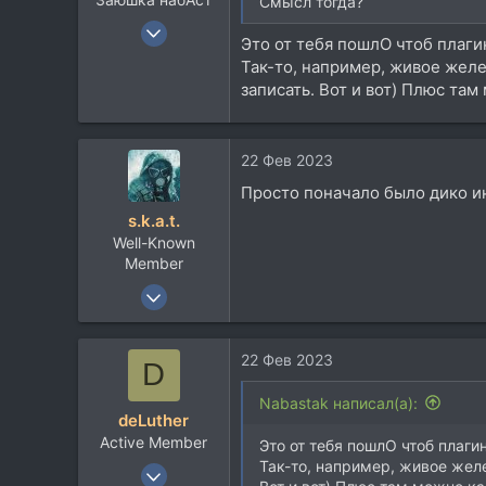
Смысл тогда?
16 Фев 2005
Это от тебя пошлО чтоб плаги
5.569
Так-то, например, живое желе
3.428
записать. Вот и вот) Плюс та
113
45
22 Фев 2023
Москва
Просто поначало было дико ин
s.k.a.t.
Well-Known
Member
24 Авг 2020
753
792
22 Фев 2023
D
113
37
Nabastak написал(а):
deLuther
vk.com
Active Member
Это от тебя пошлО чтоб плаги
Так-то, например, живое желе
1 Окт 2007