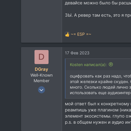
девайсе можно было бы расши
ЗЫ. А ревер там есть, это я п
~= ESP =~
Р
е
а
17 Фев 2023
к
D
ц
и
Kosten написал(а):
DGray
и
Well-Known
:
оцифровать как раз надо, что
Member
этой железки крайне скуден. 
много. Сколько людей лично з
15 Апр 2004
использовать еще аудиоинтерф
1.431
525
мой ответ был к конкретному
реампишь уже плагином (никак
113
элемент экосистемы. глупо о
p.s. в общем нужен и аудио ин