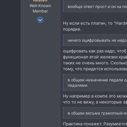
Well-Known
вообще ответ прост и он на по
Member
21 Янв 2005
Ну если есть плагин, то "Hard
2.290
порядке.
2.031
113
ничего оцифровывать не надо,
оцифровать как раз надо, что
функционал этой железки край
таких не очень много. Скольк
тому, что придется использов
в общем назначение педали о
педалями.
Ну например в компе это можн
что то не вижу, а некоторые 
в общем весьма грамотный ма
Практика покажет. Разумеется