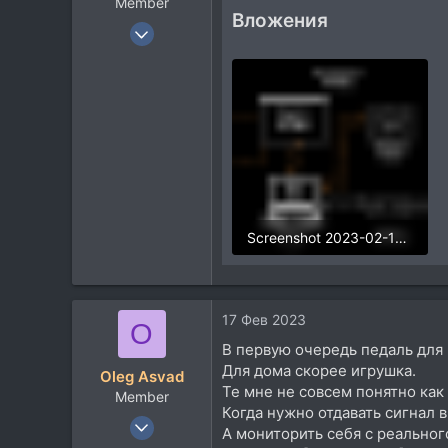
Member
Вложения
22 Янв 2019
85
23
8
37
Screenshot 2023-02-16 at 23.54.37.png
76,8 KB · Просмотры: 336
17 Фев 2023
O
В первую очередь педаль для 
Для дома скорее игрушка.
Oleg Asvad
Те мне не совсем понятно как
Member
Когда нужно отдавать сигнал в
22 Янв 2019
А мониторить себя с реальног
85