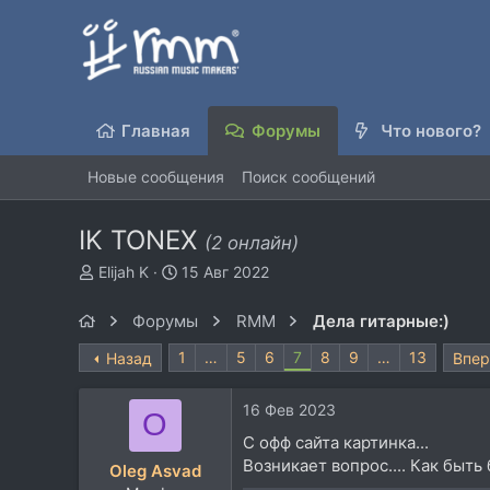
Главная
Форумы
Что нового?
Новые сообщения
Поиск сообщений
IK TONEX
(2 онлайн)
А
Д
Elijah K
15 Авг 2022
в
а
т
т
Форумы
RMM
Дела гитарные:)
о
а
р
н
1
…
5
6
7
8
9
…
13
Назад
Впе
т
а
е
ч
16 Фев 2023
м
а
O
ы
л
С офф сайта картинка...
а
Возникает вопрос.... Как быть 
Oleg Asvad