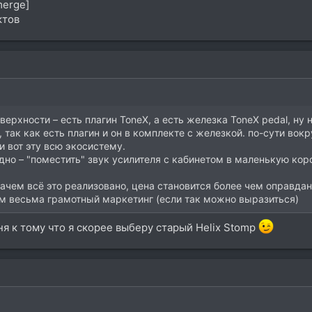
merge]
ктов
верхности – есть плагин ToneX, а есть железка ToneX pedal, ну н
 так как есть плагин и он в комплекте с железкой. по-сути вокр
и вот эту всю экосистему.
дно – "поместить" звук усилителя с кабинетом в маленькую кор
зачем всё это реализовано, цена становится более чем оправда
ем весьма грамотный маркетинг (если так можно выразиться)
я к тому что я скорее выберу старый Helix Stomp