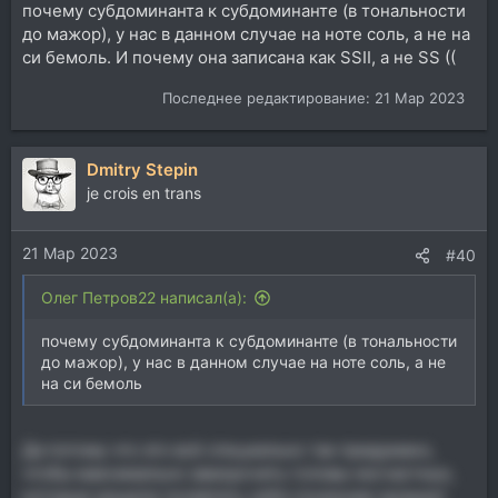
почему субдоминанта к субдоминанте (в тональности
до мажор), у нас в данном случае на ноте соль, а не на
си бемоль. И почему она записана как SSII, а не SS ((
Последнее редактирование:
21 Мар 2023
Dmitry Stepin
je crois en trans
21 Мар 2023
#40
Олег Петров22 написал(а):
почему субдоминанта к субдоминанте (в тональности
до мажор), у нас в данном случае на ноте соль, а не
на си бемоль
Да потому что это всё специально так придумано,
чтобы максимально заморочить головы несчастных,
которые решили посвятить себя служению музыке!