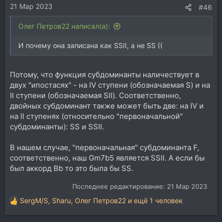
21 Мар 2023
#46
Олег Петров22 написал(а):
И почему она записана как SSII, а не SS ((
Потому, что функция субдоминанты наличествует в
двух "ипостасях" - на IV ступени (обозначаемая S) и на
II ступени (обозначаемая SII). Соответственно,
двойных субдоминант также может быть две: на IV и
на II ступенях (относительно "первоначальной"
субдоминанты): SS и SSII.
В нашем случае, "первоначальная" субдоминанта F,
соответственно, наш Gm7b5 является SSII. А если бы
был аккорд Bb то это была бы SS.
Последнее редактирование:
21 Мар 2023
SergM/S
,
Sharu
,
Олег Петров22
и ещё 1 человек
Р
е