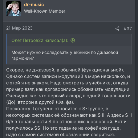
dr-music
Well-Known Member
21 Мар 2023
#37
Олег Петров22 написал(а):
Может нужно исследовать учебники по джазовой
гармонии?
Скорее, не джазовой, а обычной (функциональной).
Однако систем записи модуляций в мире несколько, и
с этой я не знаком. Надо смотреть в учебнике, откуда
пример взят, как договорились обозначать модуляции.
Очевидно же, что первый аккорд в одной тональности
(До), второй в другой (Фа, фа).
Поскольку II ступень относится к S-группе, в
некоторых системах её обозначают как S II. А здесь S II
6/5 в тональности S по отношению к основной. Вот и
получилось SS. Но это гадание на кофейной гуще,
надо с самой системой обозначений свериться.