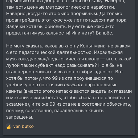
гармонию слова доброго от себя не скажу. Наверно,
там есть ценные методологические наработки.
Наверно, когда-то это было прорывным. Да только
проапгрейдить этот курс уже лет пятьдесят как пора.
Задачки хотя бы обновить. Ну есть же какой-то
предел антимузыкальности! Или нету? Вапьёс.
Не могу сказать, каков выхлоп у Копытмана, не знаком
с его педагогической деятельностью. Израильская
музыковедческая/педагогическая школа — это с какой
лупой такой субъект надо разыскивать? Но я бы не
стал переоценивать и выхлоп от «бригадного». Вот
хотя бы потому, что 99 из ста проучившихся по
учебнику не в состоянии
слышать
параллельные
квинты (вместо этого натаскиваются видеть их глазами
и механически избегать, чтобы «банан» не словить на
экзамене), и те же 99 из ста не в состоянии объяснить,
почему, собственно, параллельные квинты
запрещены.
ivan butko
Р
е