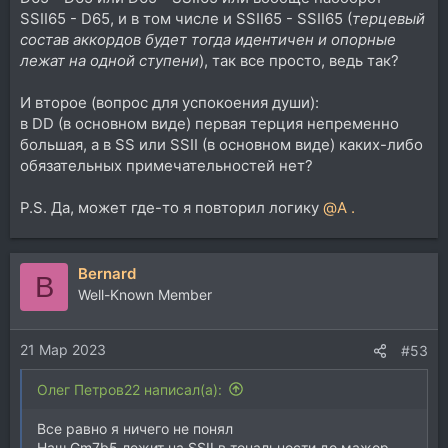
SSII65 - D65, и в том числе и SSII65 - SSII65 (
терцевый
состав аккордов будет тогда идентичен и опорные
лежат на одной ступени
), так все просто, ведь так?
И второе (вопрос для успокоения души):
в DD (в основном виде) первая терция непременно
большая, а в SS или SSII (в основном виде) каких-либо
обязательных примечательностей нет?
P.S. Да, может где-то я повторил логику
@A .
Bernard
B
Well-Known Member
21 Мар 2023
#53
Олег Петров22 написал(а):
Все равно я ничего не понял
Наш Gm7b5 лежит на SSII в тональности до мажор