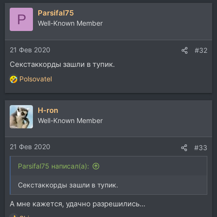
а
Parsifal75
к
P
ц
Well-Known Member
и
и
21 Фев 2020
:
#32
Секстаккорды зашли в тупик.
Polsovatel
Р
е
а
H-ron
к
ц
Well-Known Member
и
и
21 Фев 2020
:
#33
Parsifal75 написал(а):
Секстаккорды зашли в тупик.
А мне кажется, удачно разрешились...