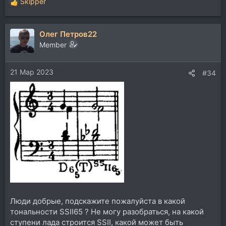
Skipper
Р
е
а
Олег Петров22
к
ц
Member
и
и
21 Мар 2023
:
#34
Люди добрые, подскажите пожалуйста в какой
тональности SSII65 ? Не могу разобраться, на какой
ступени лада строится SSII, какой может быть