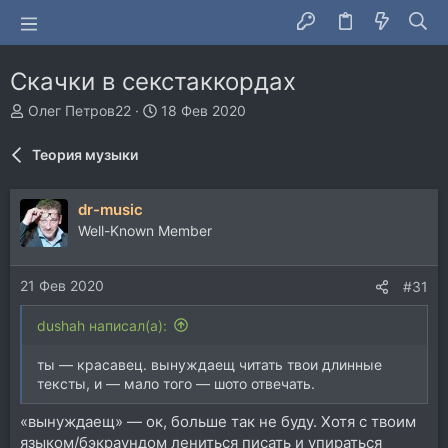
Скачки в секстаккордах
А
Д
Олег Петров22
18 Фев 2020
в
а
т
т
Теория музыки
о
а
р
н
т
а
dr-music
е
ч
Well-Known Member
м
а
ы
л
а
21 Фев 2020
#31
dushah написал(а):
ты — красавец. вынуждаещ читать твои длинные
тексты, и — мало того — шото отвечать.
«вынуждаещ» — ок, больше так не буду. Хотя с твоим
языком/бэкраундом лениться писать и упираться