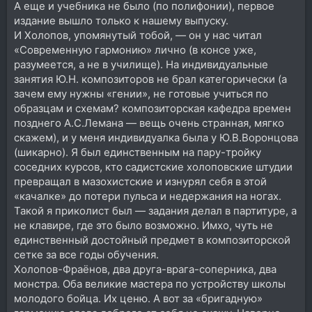
А еще и учебника не было (по полифонии), первое
издание вышло только к нашему выпуску.
И Холопов, упомянутый тобой, — он у нас читал
«Современную гармонию» лично (в консе уже,
разумеется, а не в училище). На индивидуальные
занятия Ю.Н. композиторов не брал категорически (а
зачем ему нужны «гении», не готовые учиться по
образцам и схемам? композиторская кафедра времен
позднего А.С.Лемана — вещь очень странная, мягко
скажем), и у меня индивидуалка была у Ю.В.Воронцова
(шикарно). Я был единственным на пару-тройку
соседних курсов, кто садистские холоповские штудии
превращал в мазохистские и изнурял себя в этой
«качалке» до потери пульса и недержания на ногах.
Такой я приколист был — задания делал в партитуре, а
не клавире, где это было возможно. Имхо, чуть не
единственный достойный предмет в композиторской
сетке за все годы обучения.
Холопов-Фраёнов, два друга-врага-соперника, два
монстра. Оба великие мастера по устройству школы
молодого бойца. Их ценю. А вот за «бригадную»