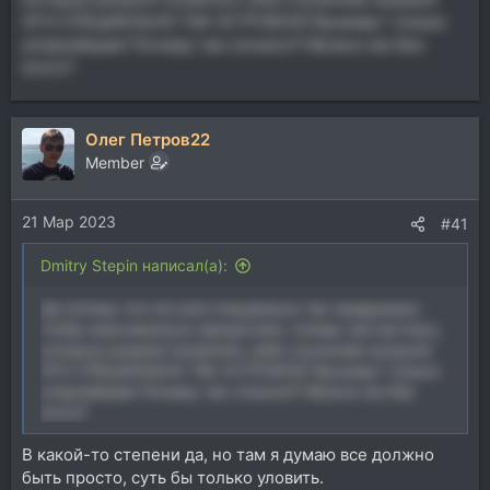
ЭТО СПЕЦИАЛЬНО ТАК УСТРОЕНО! Выживут только
упорнейшие! Почему так сложно?! Можно же без
этого?
Олег Петров22
Member
21 Мар 2023
#41
Dmitry Stepin написал(а):
Да потому что это всё специально так придумано,
чтобы максимально заморочить головы несчастных,
которые решили посвятить себя служению музыке!
ЭТО СПЕЦИАЛЬНО ТАК УСТРОЕНО! Выживут только
упорнейшие! Почему так сложно?! Можно же без
этого?
В какой-то степени да, но там я думаю все должно
быть просто, суть бы только уловить.