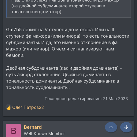
(на двойной субдоминанте второй ступени в
тональности до мажор).
Gm7b5 лежит на V ступени до мажора. Или на II
ступени фа мажора (или минора), то есть тональности
субдоминанты. И да, это именно отклонение в фа
мажор (или минор). О чем и сигнализируют нам
бемоли.
Двойная субдоминанта (как и двойная доминанта) -
суть аккорд отклонения. Двойная доминанта в
тональность доминанты. Двойная субдоминанта в
тональность субдоминанты.
Последнее редактирование:
21 Мар 2023
Олег Петров22
Р
е
а
Bernard
к
B
Сверху
Снизу
ц
Well-Known Member