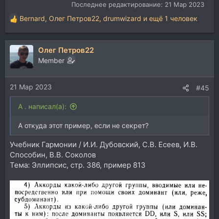
Последнее редактирование:
21 Мар 2023
Bernard
,
Олег Петров22
,
drumwizard
и ещё 1 человек
Р
е
а
Олег Петров22
к
ц
Member
и
и
21 Мар 2023
:
#45
A . написал(а):
А откуда этот пример, если не секрет?
Учебник Гармонии / И.И. Дубовский, С.В. Есеев, И.В.
Способин, В.В. Соколов
Тема: Эллипсис, стр. 386, пример 813