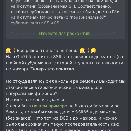
двух "ипостасях" - на IV ступени (обозначаемая S) и
на II ступени (обозначаемая SII). Соответственно,
двойных субдоминант также может быть две: на IV и
на II ступенях (относительно "первоначальной"
субдоминанты): SS и SSII.
Нажмите для раскрытия...
В нашем случае, "первоначальная" субдоминанта F,
соответственно, наш Gm7b5 является SSII. А если бы
был аккорд Bb то это была бы SS.
Все равно я ничего не понял
Наш Gm7b5 лежит на SSII в тональности до мажор (на
двойной субдоминанте второй ступени в тональности
до мажор).
Теперь это понятно.
Но откуда взялись си бемоль и ре бемоль? Выходит мы
отклонились в гармонический фа мажор или
натуральный фа минор?
И самое важное и странное:
А если бы
в нашем примере
не было си бемоль и ре
бемоль, то мы бы имели дело с SSII65 в до мажоре
(без знаков) - это тот же D65 в до мажоре, и можно
было бы обозначить такую последовательность как:
D65 - D65 или D65 - SSII65 или вообще наоборот