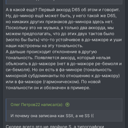
А в какой ещё? Первый аккорд D65 об этом и говорит.
Ну, до-минор ещё может быть, у него такой же D65,
но никаких других признаков до-минора здесь нет.
Поскольку это не музыка, а только два аккорда, мы
можем предполагать, что до этих двух тактов было
(могло бы быть) что-то устойчивое в до-мажоре и уши
наши настроены на эту тональность.
А дальше происходит отклонение в другую
тональность. Появляется аккорд, который нельзя
объяснить в до-мажоре (нет в до-мажоре ре-бемоля и
си-бемоля). Но он есть в фа-миноре (тональность
минорной субдоминанты по отношению к до-мажору)
или в фа-мажоре (гармоническом). По новой
тональности он и обозначен в примере.
Олег Петров22 написал(а):
И почему она записана как SSII, а не SS ((
Скорее всего это не двойное S, а типографски