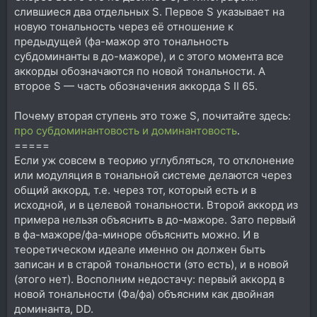
слившиеся два отдельных S. Первое S указывает на
новую тональность через её отношение к
предыдущей (фа-мажор это тональность
субдоминанты в до-мажоре), и с этого момента все
аккорды обозначаются по новой тональности. А
второе S — часть обозначения аккорда S II 65.
Почему вторая ступень это тоже S, почитайте здесь:
про субдоминантовость и доминантовость
.
=====
Если уж совсем в теорию углубляться, то отклонение
или модуляция в тональной системе делаются через
общий аккорд, т.е. через тот, который есть и в
исходной, и в целевой тональности. Второй аккорд из
примера нельзя объяснить в до-мажоре. Зато первый
в фа-мажоре/фа-миноре объяснить можно. И в
теоретическом идеале именно он должен быть
записан и в старой тональности (это есть), и в новой
(этого нет). Восполним недостачу: первый аккорд в
новой тональности (Фа/фа) объясним как двойная
доминанта, DD.