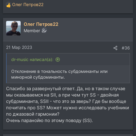
Олег Петров22
Р
е
а
Олег Петров22
к
ц
Member
и
и
21 Мар 2023
:
#36
dr-music написал(а):
Отклонение в тональность субдоминанты или
минорной субдоминанты.
Спасибо за развернутый ответ. Да, но в таком случае
мы оказываемся на SII, а при чем тут SS - двойная
субдоминанта, SSII - что это за зверь? Где бы вообще
почитать про SS? Может нужно исследовать учебники
по джазовой гармонии?
Очень паранойю по этому поводу (SS).