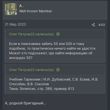
а
A .
к
ц
Well-Known Member
и
и
21 Мар 2023
:
#49
Олег Петров22 написал(а):
Если в поисковике забить SS или SSII и тому
подобное, то практически ничего найти не удастся.
Может кто подскажет, где найти информацию об
аккордах SS?
Олег Петров22 написал(а):
Учебник Гармонии / И.И. Дубовский, С.В. Есеев, И.В.
Способин, В.В. Соколов
Тема: Эллипсис, стр. 386, пример 813
А, родной бригадный...