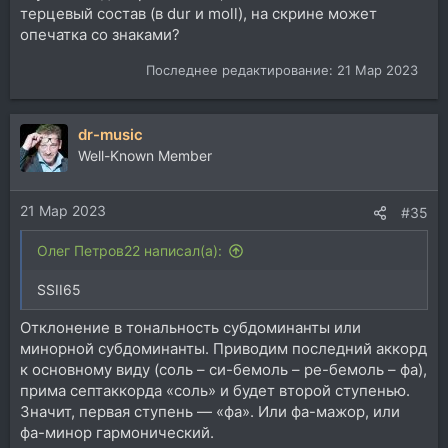
терцевый состав (в dur и moll), на скрине может
опечатка со знаками?
Последнее редактирование:
21 Мар 2023
dr-music
Well-Known Member
21 Мар 2023
#35
Олег Петров22 написал(а):
SSII65
Отклонение в тональность субдоминанты или
минорной субдоминанты. Приводим последний аккорд
к основному виду (соль – си-бемоль – ре-бемоль – фа),
прима септаккорда «соль» и будет второй ступенью.
Значит, первая ступень — «фа». Или фа-мажор, или
фа-минор гармонический.