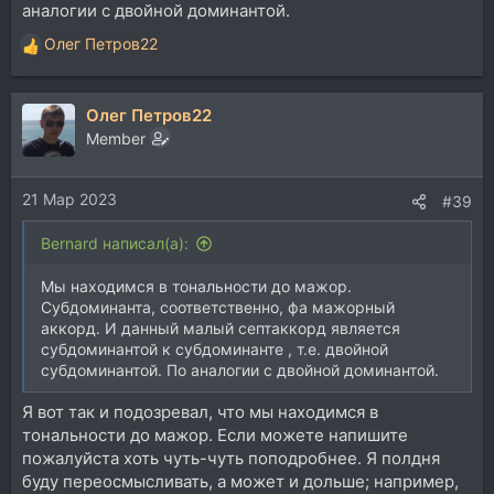
аналогии с двойной доминантой.
Олег Петров22
Р
е
а
Олег Петров22
к
ц
Member
и
и
21 Мар 2023
:
#39
Bernard написал(а):
Мы находимся в тональности до мажор.
Субдоминанта, соответственно, фа мажорный
аккорд. И данный малый септаккорд является
субдоминантой к субдоминанте , т.е. двойной
субдоминантой. По аналогии с двойной доминантой.
Я вот так и подозревал, что мы находимся в
тональности до мажор. Если можете напишите
пожалуйста хоть чуть-чуть поподробнее. Я полдня
буду переосмысливать, а может и дольше; например,