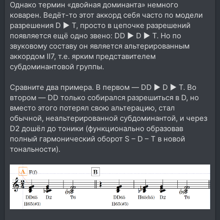
Однако термин «двойная доминанта» немного
коварен. Ведёт-то этот аккорд себя часто по модели
разрешения D ► T, просто в цепочке разрешений
появляется ещё одно звено: DD ► D ► T. Но по
звуковому составу он является альтерированным
аккордом II7, т.е. ярким представителем
субдоминантовой группы.
Сравните два примера. В первом — DD ► D ► T. Во
втором — DD только собирался разрешиться в D, но
вместо этого потерял свою альтерацию, стал
обычной, неальтерированной субдоминантой, и через
D2 дошёл до тоники (функционально образовав
полный гармонический оборот S – D – T в новой
тональности).