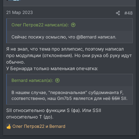
и
и
21 Мар 2023
:
#48
Олег Петров22 написал(а):
Сейчас посижу осмыслю, что @Bernard написал.
Я не знал, что тема про эллипсис, поэтому написал
про модуляции (отклонения). Но они рука об руку идут
обычно.
У Бернарда только маленькая опечатка:
Bernard написал(а):
В нашем случае, "первоначальная" субдоминанта F,
соответственно, наш Gm7b5 является для неё
SSII
SII.
SII относительно функции S (фа). Или SSII
относительно T (до).
Олег Петров22
и
Bernard
Р
е