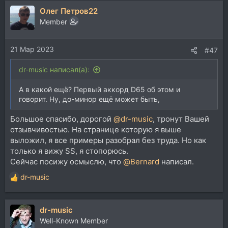
а
Олег Петров22
к
ц
Member
и
и
21 Мар 2023
:
#47
dr-music написал(а):
А в какой ещё? Первый аккорд D65 об этом и
говорит. Ну, до-минор ещё может быть,
Большое спасибо, дорогой
@dr-music
, тронут Вашей
отзывчивостью. На странице которую я выше
выложил, я все примеры разобрал без труда. Но как
только я вижу SS, я стопорюсь.
Сейчас посижу осмыслю, что
@Bernard
написал.
dr-music
Р
е
а
dr-music
к
ц
Well-Known Member