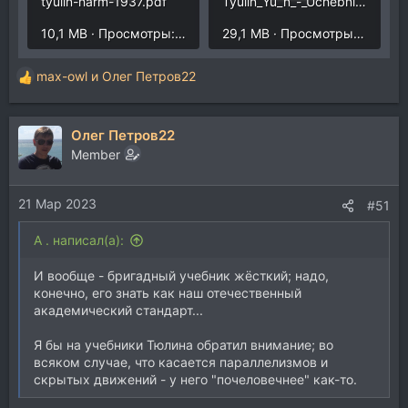
tyulin-harm-1937.pdf
Tyulin_Yu_n_-_Uchebnik_Garmonii.pdf
10,1 MB · Просмотры: 233
29,1 MB · Просмотры: 264
max-owl
и
Олег Петров22
Р
е
а
Олег Петров22
к
ц
Member
и
и
21 Мар 2023
:
#51
A . написал(а):
И вообще - бригадный учебник жёсткий; надо,
конечно, его знать как наш отечественный
академический стандарт...
Я бы на учебники Тюлина обратил внимание; во
всяком случае, что касается параллелизмов и
скрытых движений - у него "почеловечнее" как-то.