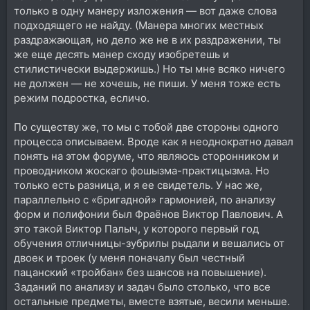
только в одну манеру изложения — вот даже слова
подходящего не найду. (Манера многих местных
раздражающая, но дело же не в их раздражении, ты
же еще десять манер сходу изобретешь и
стилистически выдержишь.) Но ты мне всяко ничего
не должен — не хочешь, не пиши. У меня тоже есть
режим подростка, есличо.
По существу же, то мы с тобой две стороны одного
процесса описываем. Вроде как я неоднократно давал
понять на этом форуме, что являюсь сторонником и
проводником жоскаго фошызма-практицызма. Но
только есть разница, и я ее свидетель. У нас же,
параллельно с «бригадной» гармонией, по анализу
форм и полифонии был Фраёнов Виктор Павлович. А
это такой Виктор Палыч, у которого первый год
обучения отличницы-зубрилы рыдали и вешались от
двоек и троек (у меня поначалу был честный
пацанский «тройбан» без шансов на повышение).
Заданий по анализу и задач было столько, что все
остальные предметы, вместе взятые, весили меньше.