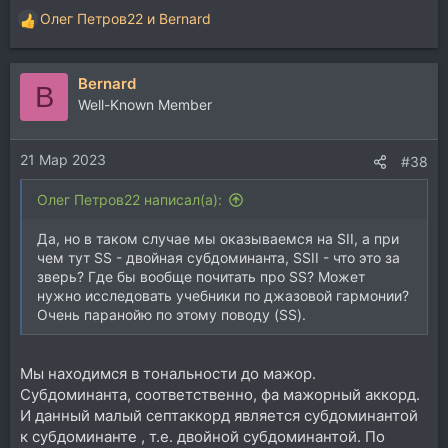
Олег Петров22
и
Bernard
Р
е
а
Bernard
к
B
ц
Well-Known Member
и
и
21 Мар 2023
:
#38
Олег Петров22 написал(а):
Да, но в таком случае мы оказываемся на SII, а при
чем тут SS - двойная субдоминанта, SSII - что это за
зверь? Где бы вообще почитать про SS? Может
нужно исследовать учебники по джазовой гармонии?
Очень паранойю по этому поводу (SS).
Мы находимся в тональности до мажор.
Субдоминанта, соответственно, фа мажорный аккорд.
И данный малый септаккорд является субдоминантой
к субдоминанте , т.е. двойной субдоминантой. По