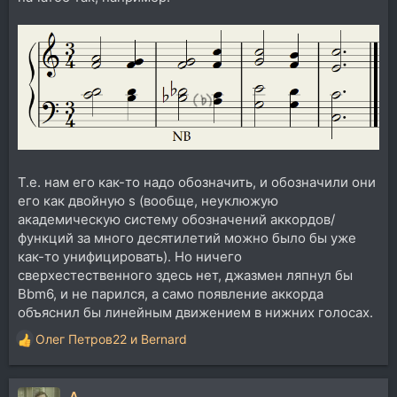
Т.е. нам его как-то надо обозначить, и обозначили они
его как двойную s (вообще, неуклюжую
академическую систему обозначений аккордов/
функций за много десятилетий можно было бы уже
как-то унифицировать). Но ничего
сверхестественного здесь нет, джазмен ляпнул бы
Bbm6, и не парился, а само появление аккорда
объяснил бы линейным движением в нижних голосах.
Олег Петров22
и
Bernard
Р
е
а
A .
к