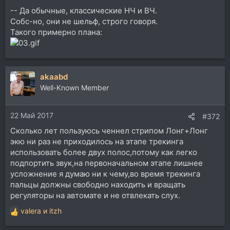
-- Да обычные, классические НЧ и ВЧ.
Собс-но, они не шельф, строго говоря.
Такого примерно плана:
akaabd
Well-Known Member
22 Май 2017
#372
Сколько лет пользуюсь ченнел стрипом Лонг+Лонг
экю ни раз не приходилось на этапе трекинга
использовать более двух полос,потому как легко
подпортить звук,на первоначальном этапе лишнее
усложнение я думаю ни к чему,во время трекинга
пальцы должны свободно находить и вращать
регуляторы на автомате и не отвлекать слух.
valera
и
itzh
Р
е