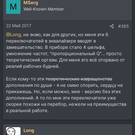
MSerg
к
M
ц
Well-Known Member
и
и
22 Май 2017
:
#365
@Long
, не знаю, как для других, но меня эти 6
переключателей в эквалайзере вводят в
замешательство. В приборе стало 4 шельфа,
умножение частот, "пропорциональный Q"... просто
теоретический оргазм. Для меня это всё оторвано от
реалий рабочих будней.
Если кому-то эти
теоретические извращенства
дополнения по душе - я не смею спорить, сердцу не
прикажешь. Но, если можно, мне - версию без этих
дополнений. А то по мне эти переключатели уже
скорее похожи на перебор, нежели на преимущества
в реальной работе.
Long