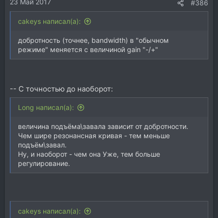
23 Май 2017
#386
cakeys написал(а):
добротность (точнее, bandwidth) в "обычном
режиме" меняется с величиной gain "-/+"
-- C точностью до наоборот:
Long написал(а):
величина подъёма\завала зависит от добротности.
Чем шире резонансная кривая - тем меньше
подъём\завал.
Ну, и наоборот - чем она Уже, тем больше
регулирование.
cakeys написал(а):