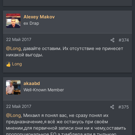
е
а
Alexey Makov
к
ц
ex Drap
и
и
22 Май 2017
:
#374
@Long
, давайте оставим. Их отсутствие не принесет
никакой выгоды.
Long
Р
е
а
akaabd
к
ц
Well-Known Member
и
и
22 Май 2017
:
#375
@Long
, Михаил я понял вас, не сразу понял их
предназначение,я всё же останусь при своём
мнении,для первичной записи они ни к чему,оставить
пропорциональное EQ а тумблера или в тыльную