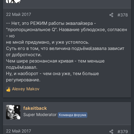
22 Май 2017
#378
-- Нет, это РЕЖИМ работы эквалайзера -
"пропорциональное Q". Название ублюдское, согласен
- но
не мной придумано, и уже устоялось.
Суть его в том, что величина подъёма\завала зависит
от добротности.
Чем шире резонансная кривая - тем меньше
подъём\завал.
Ну, и наоборот - чем она уже, тем больше
регулирование.
Alexey Makov
Р
е
а
fakeitback
к
ц
Super Moderator
Команда форума
и
и
22 Май 2017
:
#379