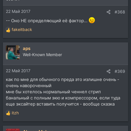
22 Май 2017
#368
-- Оно НЕ определяющий её фактор...
fakeitback
Р
е
а
aps
к
ц
Well-Known Member
и
и
22 Май 2017
:
#369
как по мне для обычного преда это излишне очень -
очень навороченный
мне бы хотелось нормальный ченнел стрип
банальный с полным экю и компрессором, если туда
еще эксайтер вставить получится - вообще сказка
itzh
Р
е
а