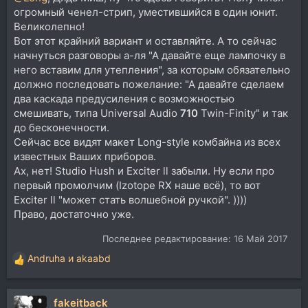
огромный ченел-стрип, уместившийся в один юнит.
Великолепно!
Вот этот крайний вариант и оставляйте. А то сейчас
начнуться разговоры а-ля "А давайте еще лампочку в
него вставим для утепления", за которым обязательно
должно последовать пожелание: "А давайте сделаем
два каскада предусиления с возможностью
смешивать, типа Universal Audio
710
Twin-Finity" и так
до бесконечности.
Сейчас все видят макет Long-style комбайна из всех
известных Ваших приборов.
Ах, нет! Studio Hush и Exciter ll забыли. Ну если про
первый промолчим (Izotope RX наше всё), то вот
Exciter ll "может стать волшебной ручкой". ))))
Право, достаточно уже.
Последнее редактирование:
16 Май 2017
Andruha
и
akaabd
Р
е
а
fakeitback
к