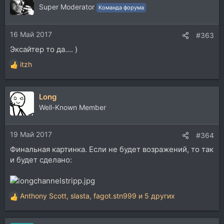
ц
Super Moderator
Команда форума
и
и
16 Май 2017
:
#363
Эксайтер то да.... )
itzh
Р
е
а
Long
к
ц
Well-Known Member
и
и
19 Май 2017
:
#364
Финальная картинка. Если не будет возражений, то так
и будет сделано:
Anthony Scott
,
slasta
,
fagot.stn999
и 5 других
Р
е
а