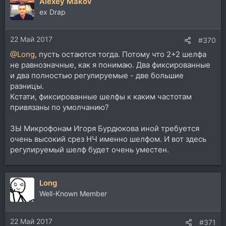
Alexey Makov
к
ц
ex Drap
и
и
22 Май 2017
:
#370
@Long
, пусть остаются тогда. Потому что 2+2 шелфа
не равнозначные, как я понимаю. Два фиксированные
и два полностью регулируемые - две большие
разницы.
Кстати, фиксированные шелфы к каким частотам
привязаны по умолчанию?
ЗЫ Микрофонам Игоря Бурдюкова иной требуется
очень высокий срез НЧ именно шелфом. И вот здесь
регулируемый шелф будет очень уместен.
Long
Well-Known Member
22 Май 2017
#371