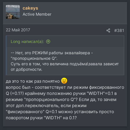
а
cakeys
к
ц
Active Member
и
и
22 Май 2017
:
#381
Long написал(а):
-- Нет, это РЕЖИМ работы эквалайзера -
"пропорциональное Q".
Суть его в том, что величина подъёма\завала зависит
от добротности.
да это то как раз понятно
вопрос был - соответствует ли режим фиксированного
Q (=0.1?) крайнему положению ручки "WIDTH"=0.1 в
режиме "пропорционального Q"? Если да, то зачем
этот доп.переключатель, если режим
"фиксированного" Q=0.1 можно установить просто
поворотом ручки "WIDTH" на 0.1?