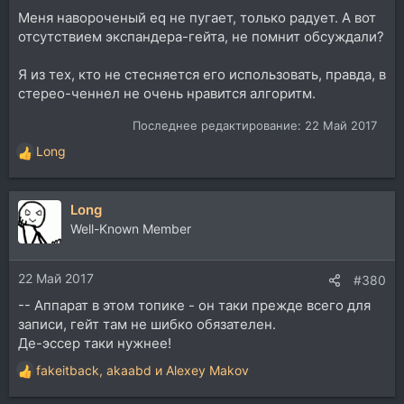
Меня навороченый eq не пугает, только радует. А вот
отсутствием экспандера-гейта, не помнит обсуждали?
Я из тех, кто не стесняется его использовать, правда, в
стерео-ченнел не очень нравится алгоритм.
Последнее редактирование:
22 Май 2017
Long
Р
е
а
Long
к
ц
Well-Known Member
и
и
22 Май 2017
:
#380
-- Аппарат в этом топике - он таки прежде всего для
записи, гейт там не шибко обязателен.
Де-эссер таки нужнее!
fakeitback
,
akaabd
и
Alexey Makov
Р
е