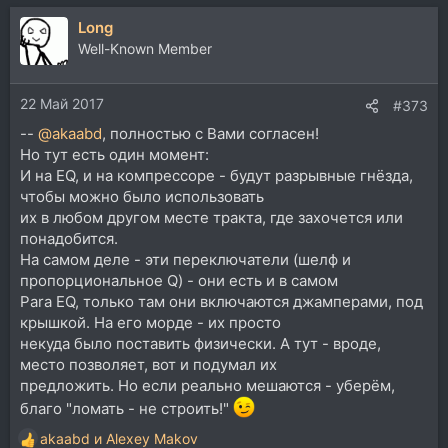
а
Long
к
ц
Well-Known Member
и
и
22 Май 2017
:
#373
--
@akaabd
, полностью с Вами согласен!
Но тут есть один момент:
И на EQ, и на компрессоре - будут разрывные гнёзда,
чтобы можно было использовать
их в любом другом месте тракта, где захочется или
понадобится.
На самом деле - эти переключатели (шелф и
пропорциональное Q) - они есть и в самом
Para EQ, только там они включаются джамперами, под
крышкой. На его морде - их просто
некуда было поставить физически. А тут - вроде,
место позволяет, вот и подумал их
предложить. Но если реально мешаются - уберём,
благо "ломать - не строить!"
akaabd
и
Alexey Makov
Р