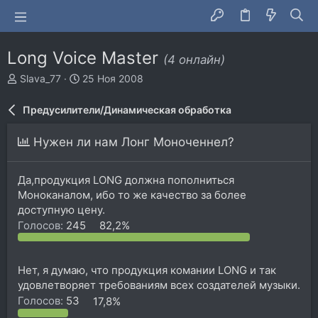
Long Voice Master
(4 онлайн)
А
Д
Slava_77
25 Ноя 2008
в
а
т
т
Предусилители/Динамическая обработка
о
а
р
н
Нужен ли нам Лонг Моноченнел?
т
а
е
ч
м
а
Да,продукция LONG должна пополниться
ы
л
Моноканалом, ибо то же качество за более
а
доступную цену.
Голосов:
245
82,2%
Нет, я думаю, что продукция комании LONG и так
удовлетворяет требованиям всех создателей музыки.
Голосов:
53
17,8%