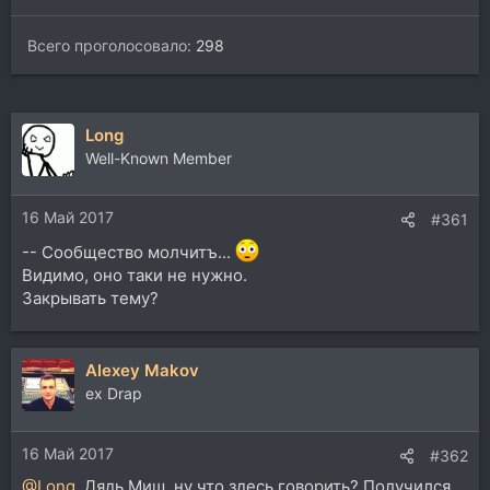
Всего проголосовало
298
Long
Well-Known Member
16 Май 2017
#361
-- Сообщество молчитъ...
Видимо, оно таки не нужно.
Закрывать тему?
Alexey Makov
ex Drap
16 Май 2017
#362
@Long
, Дядь Миш, ну что здесь говорить? Получился