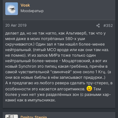
Vosk
Moodиратыр
20 Авг 2019
#352
делает да, но не так нагло, как Альтиверб, так что у
меня даже в моих потрёпаных 580-х уши
скручиваются.) Один зал я там нашёл более-менее
нейтральный. (пятый MCO вроде или как они там наз.
не помню). И из залов МИРа тоже только один
нейтральный более-менее - Моцартовский, а вот их
новый Synchron это пипец какая гребёнка, причём в
самой чувствительной "свинячей" зоне около 1 Кгц. (а
они все новые библы в нём записывают придурки..)
А я предлагаю из любого ревера сделать тру-стерео, в
особенности это касается алгоритмиков.
Тем
более у них нет уже разделённых зон (с разными хар-
ками) как в импульсниках.
Dmitry Stepin