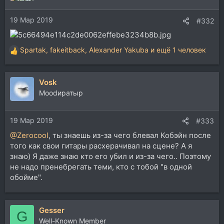
и
и
19 Мар 2019
:
#332
Spartak
,
fakeitback
,
Alexander Yakuba
и ещё 1 человек
Р
е
а
Vosk
к
ц
Moodиратыр
и
и
19 Мар 2019
:
#333
@Zerocool
, ты знаешь из-за чего блевал Кобэйн после
того как свои гитары расхерачивал на сцене? А я
знаю) Я даже знаю кто его убил и из-за чего.. Поэтому
не надо пренебрегать теми, кто с тобой "в одной
обойме".
Gesser
G
Well-Known Member