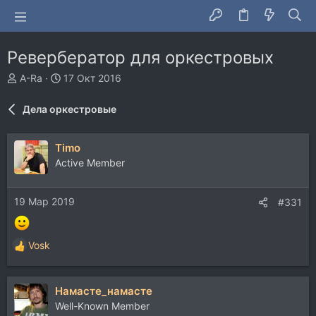
Ревербератор для оркестровых
А
Д
A-Ra
17 Окт 2016
в
а
т
т
Дела оркестровые
о
а
р
н
т
а
Timo
е
ч
Active Member
м
а
ы
л
а
19 Мар 2019
#331
Vosk
Р
е
а
Намасте_намасте
к
ц
Well-Known Member