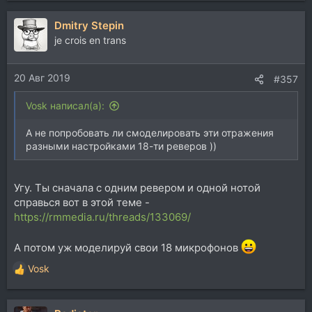
Dmitry Stepin
je crois en trans
20 Авг 2019
#357
Vosk написал(а):
А не попробовать ли смоделировать эти отражения
разными настройками 18-ти реверов ))
Угу. Ты сначала с одним ревером и одной нотой
справься вот в этой теме -
https://rmmedia.ru/threads/133069/
А потом уж моделируй свои 18 микрофонов
Vosk
Р
е
а