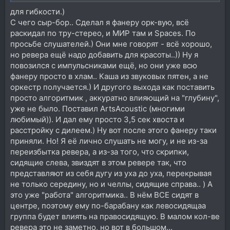
для гибкости.)
С чего сыр-бор.. Сделал я фанеру орк-вую, всё
раскидал по тру-стерео, и МИР там и Spaces. По
просьбе слушателей.) Они мне говорят - всё хорошо,
но ревера ещё надо добавить для красоты..)) Ну я
повозился с импульсниками ещё, но они уже всю
фанеру просто в хлам.. Каша из звуковых пятен, а не
оркестр получается.) И другого выхода как поставить
просто алгоритмик , аккуратно влияющий на "глубину",
уже не было. Поставил ArtsAcoustic (многими
любимый)). И дал ему просто 3,5 сек хвоста и
расстройку с дилеем.) Ну вот после этого фанеру таки
приняли. Но! Я её лично слушать не могу, и не из-за
переизбытка ревера, а из-за того, что скрипки,
сидящие слева, звиздят в этом ревере так, что
представляют из себя дугу из уха до уха, перекрывая
не только середину, но и челлы, сидящие справа.. ) А
это уже "работа" алгоритмика.. В нём ВСЕ сидят в
центре, поэтому ему по-барабану как левосидящаа
группа будет влиять на правосидящую. В малом кол-ве
ревера это не заметно, но вот в большом...