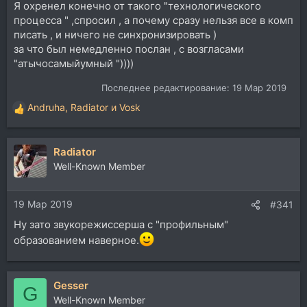
Я охренел конечно от такого "технологического
процесса " ,спросил , а почему сразу нельзя все в комп
писать , и ничего не синхронизировать )
за что был немедленно послан , с возгласами
"атычосамыйумный "))))
Последнее редактирование:
19 Мар 2019
Andruha
,
Radiator
и
Vosk
Р
е
а
Radiator
к
ц
Well-Known Member
и
и
19 Мар 2019
:
#341
Ну зато звукорежиссерша с "профильным"
образованием наверное.
Gesser
G
Well-Known Member