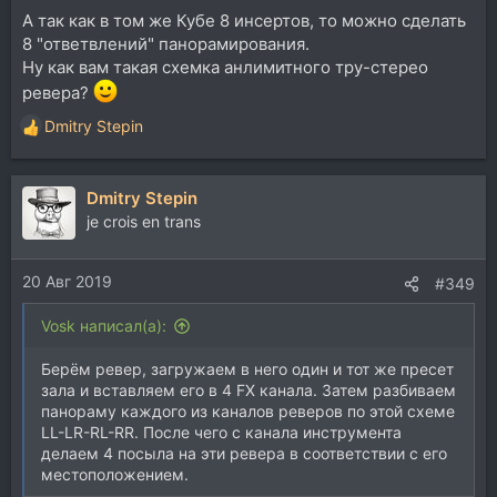
А так как в том же Кубе 8 инсертов, то можно сделать
8 "ответвлений" панорамирования.
Ну как вам такая схемка анлимитного тру-стерео
ревера?
Dmitry Stepin
Р
е
а
Dmitry Stepin
к
ц
je crois en trans
и
и
20 Авг 2019
:
#349
Vosk написал(а):
Берём ревер, загружаем в него один и тот же пресет
зала и вставляем его в 4 FX канала. Затем разбиваем
панораму каждого из каналов реверов по этой схеме
LL-LR-RL-RR. После чего с канала инструмента
делаем 4 посыла на эти ревера в соответствии с его
местоположением.