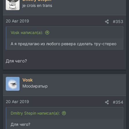
je crois en trans
20 Авг 2019
#353
Vosk написал(а):
А я предлагаю из любого ревера сделать тру-стерео
Для чего?
Vosk
Moodиратыр
20 Авг 2019
#354
Dmitry Stepin написал(а):
Для чего?