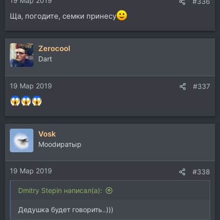
19 Мар 2019
:
#336
Ща, погодите, семки принесу
Zerocool
Dart
19 Мар 2019
#337
Vosk
Moodиратыр
19 Мар 2019
#338
Dmitry Stepin написал(а):
Дедушка будет говорить..)))