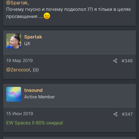
@Spartak
,
Почему гнусно и почему подколол )?) я тiльки в целях
просвещения ....
Spartak
ЦК
19 Мар 2019
#346
@Zerocool
, ))))
tnsound
Active Member
15 Июн 2019
#347
EW Spaces II 60% скидка!