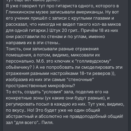
Я уже говорил тут про гитариста одного, которого в
Глинкинском музее записывали американцы. Ну вот
его ученик пришёл с записи с круглыми глазами и
рассказал, что никогда не видел такого кол-ва миков
для одной гитарки.) Штук 20 грит.. Причём 18 из них
они расставили по стенам и по углам, именно
направив их в эти стены..
Тоисть, они записывали разные отражения
помещения, а потом, видимо, миксовали их
персонально. М.б. это ключик к "голливудскому"
объёмчику? ) А не попробовать ли смоделировать эти
отражения разными настройками 18-ти реверов )),
изобразив из них эти самые "стеночные"
пространственные микрофоны?
То есть, создать "условия" зала, поделив его на
конкретные зоны (ух какие они будут разные), и
регулировать посыл в каждую из них. Тут уже, видимо,
по вкусу.. Но! Это будет уже не один общий
абстрактный и абсолютно не правдоподобный общий!
зал "для всего".. Пиля.