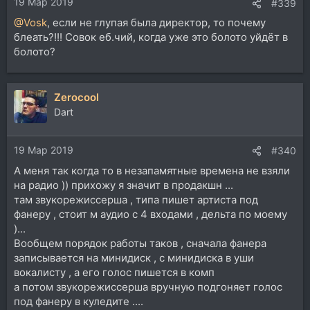
19 Мар 2019
:
#339
@Vosk
, если не глупая была директор, то почему
блеать?!!! Совок еб.чий, когда уже это болото уйдёт в
болото?
Zerocool
Dart
19 Мар 2019
#340
А меня так когда то в незапамятные времена не взяли
на радио )) прихожу я значит в продакшн ...
там звукорежиссерша , типа пишет артиста под
фанеру , стоит м аудио с 4 входами , дельта по моему
)...
Вообщем порядок работы таков , сначала фанера
записывается на минидиск , с минидиска в уши
вокалисту , а его голос пишется в комп
а потом звукорежиссерша вручную подгоняет голос
под фанеру в куледите ....