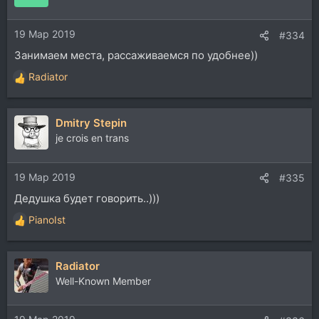
19 Мар 2019
#334
Занимаем места, рассаживаемся по удобнее))
Radiator
Р
е
а
Dmitry Stepin
к
ц
je crois en trans
и
и
19 Мар 2019
:
#335
Дедушка будет говорить..)))
PianoIst
Р
е
а
Radiator
к
ц
Well-Known Member
и
и