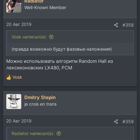
Radiator
к
ц
Well-Known Member
и
и
20 Авг 2019
:
#358
Vosk написал(а):
(правда возможно будут фазовые наложения)
Можно использовать алгоритм Random Hall из
лексиконовских LX480, PCM
Vosk
Р
е
а
Dmitry Stepin
к
ц
je crois en trans
и
и
20 Авг 2019
:
#359
Radiator написал(а):