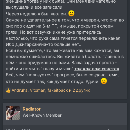
женщина тогда у них была). Они меня внимательно
выслушали и всё записали.
Через неделю я был уволен.
Самое не удивительное в том, что я уверен, что они до
сих пор сидят на 6-м ПТ, и мыше, покрытой слоем
грязи. Но вот озвучки ихние уже притёрлись
настолько, что рука сама тянется переключить канал.
Ибо Джигарханяна-то больше нет..
Если вы думаете, что вы живёте как вам кажется, вы
немножко ошибаетесь. Вы живёте в болоте. Главное в
нём - оно придумано не вами. Ваша задача проста -
пойти и помыть "клаву и мышь"
так как вам хочется
.
Всё, чем "пользуется" прогресс, было создано теми,
кто не думает так, как думает стадо. Удачи!
Andruha
,
Vitoman
,
fakeitback
и 2 других
Р
е
а
Radiator
к
ц
Well-Known Member
и
и