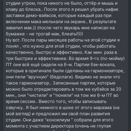
студии утром, пока никого не было, оттёр и мышь и
клаву до блеска.. После этого я решил убрать нафик
заставки демо-вэйвсов, которые каждый раз при
включении мака мелькали на экране.. В результате
завалил мак.)) (после чего звукарь мне написал на
бумажке - не трогай мак, блеать!!)))
Ну вот. После пары месяцев работы на этой студии я
понял , что нужно для этой студии, чтобы работать
качественно, быстро и эффективно. Как мин. раза в
три быстрее и эффективнее. Во время 9-го (по-мойму)
ПТ они всё ещё сидели на 6-м. Партии бэк-вокала,
которые в оригинале были сделаны на гармонизаторе,
они пели "вручную" (бедолаги). Видимо не знали что
такое гармонизатор.. Записанные партии, которые
можно было отредактировать в том же кубэйсе за 20
мин., они "чистили" и "тюнили" на том же 6-м ПТ во
время сессии.. Вместо того, чтобы записывать
озвучку.. Я был немного в шоке от этого маразма (на
мой взгляд) и предложил им свой план развития
студии. Они даже "консилиум " собрали для этого
момента с участием директора (очень не глупая