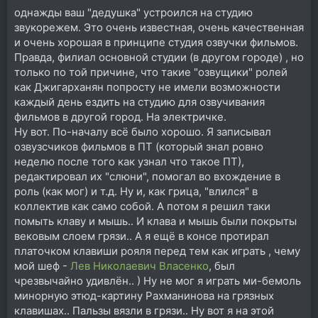
однажды ваш "дедушка" устроился на студию
звукорежем. Это очень известная, очень качественная
и очень хорошая в принципе студия озвучки фильмов.
Правда, филиал основной студии (в другом городе) , но
только по той причине, что такие "озвущики" ролей
как Джигарханян попросту не имели возможности
каждый день ездить на студию для озвучивания
фильмов в другой город. На электричке.
Ну вот. По-началу всё было хорошо. Я записывал
озвузсчиков фильмов в ПТ (который знал ровно
неделю после того как узнал что такое ПТ),
редактировал их "слюни", помогал во вхождение в
роль (как мог) и т.д. Ну и, как грица, "влился" в
коллектив как само собой. А потом я решил таки
помыть клаву и мышь.. И клава и мышь были покрыты
вековым слоем грязи.. А я ещё в консе протирал
платочком клавиши рояля перед тем как играть , чему
мой шеф -
Лев Николаевич Власенко
, был
чрезвычайно удивлён.. ) Ну не мог я играть ми-бемоль
минорную этюд-картину Рахманинова на грязных
клавишах.. Пальзы вязли в грязи.. Ну вот я на этой