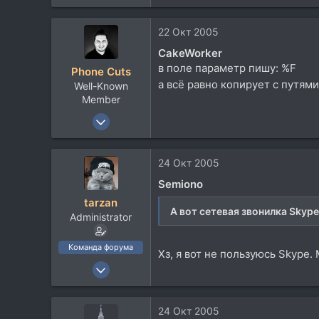
5.947
113
22 Окт 2005
Севера
CakeWorker
в поле параметр пишу: %F
Phone Cuts
а всё равно копирует с путям
Well-Known
Member
7 Сен 2004
10.182
1.253
24 Окт 2005
113
Semiono
47
tarzan
Toronto, Canada
А вот сетевая звонилка Skype
Administrator
www.fonkatz.com
Команда форума
Хз, я вот не пользуюсь Skype.
10 Ноя 2002
9.315
3.515
24 Окт 2005