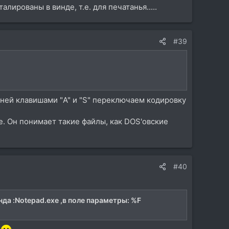
алированы в винде, т.е. для печатанья.....
#39
 ней клавишами "A" и "S" переключаем кодировку
'e. Он понимает такие файлы, как DOS'овские
#40
да :Notepad.exe ,в поле параметры: %F