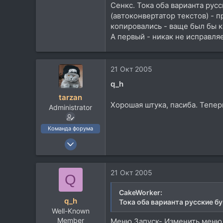
Сенкс. Тока оба варианта рус
113
(автоконвертатор текстов) - 
Севера
копировались - ваще был бы к
А первый - никак не исправляет
21 Окт 2005
q_h
tarzan
Хорошая штука, пасиба. Тепер
Administrator
Команда форума
10 Ноя 2002
9.315
3.515
21 Окт 2005
Q
113
79
CakeWorker:
q_h
Тока оба варианта русские б
Москва
Well-Known
Member
Меню Запуск- Изменить меню з