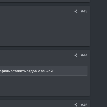
#43
#44
рофиль вставить рядом с аськой!
#45