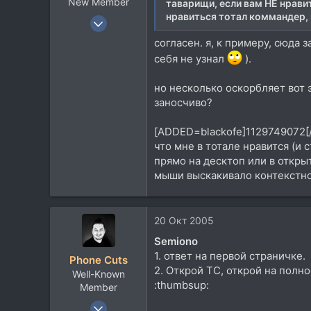
New Member
таварищи, если вам НЕ нрави
нравиться тотал коммандер, и
22 Апр 2005
968
согласен. я, к примеру, сюда з
96
себя не узнал
).
0
но несколько оскорбляет вот э
burakkukohi.googlepages.com
заносчиво?
[ADDED=blackofe]1129749072
что мне в тотале нравится (и 
прямо на десктоп или в откры
мыши выскакивало контекстное 
20 Окт 2005
Semiono
1. ответ на первой страничке.
Phone Cuts
2. Открой ТС, открой на полно
Well-Known
:thumbsup:
Member
7 Сен 2004