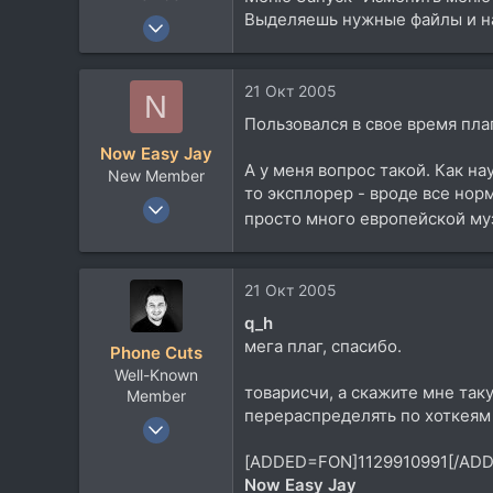
Выделяешь нужные файлы и н
22 Июн 2004
4.189
1.946
21 Окт 2005
N
113
Пользовался в свое время плаг
Now Easy Jay
А у меня вопрос такой. Как н
New Member
то эксплорер - вроде все норм
6 Июн 2005
просто много европейской м
1.351
11
0
21 Окт 2005
42
q_h
мега плаг, спасибо.
Phone Cuts
Well-Known
товарисчи, а скажите мне таку
Member
перераспределять по хоткеям
7 Сен 2004
10.182
[ADDED=FON]1129910991[/ADD
1.253
Now Easy Jay