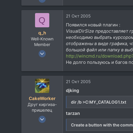
10.182
1.253
21 Окт 2005
Q
113
Появился новый плагин :
47
VisualDirSize предоставляет
q_h
Toronto, Canada
необходимо выбрать курсором
Well-Known
www.fonkatz.com
отображены в виде графика, 
Member
большой файл или папку в вы
22 Июн 2004
http://wincmd.ru/download.php?
4.189
Не долго пользуюсь и багов п
1.946
113
21 Окт 2005
djking
CakeWorker
dir /b >C:MY_CATALOG1.txt
Друг киргиза-
пришелец
tarzan
10 Ноя 2002
11.234
Create a button with the com
5.947