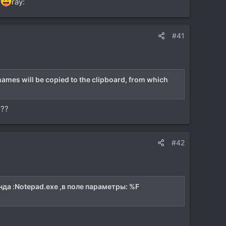
!
ray:
#41
names will be copied to the clipboard, from which
???
#42
да :Notepad.exe ,в поле параметры: %F