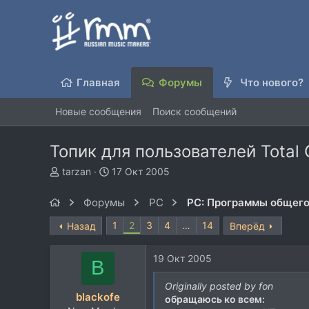
Главная
Форумы
Что нового?
Новые сообщения
Поиск сообщений
Топик для пользователей Tota
А
Д
tarzan
17 Окт 2005
в
а
т
т
Форумы
PC
PC: Программы общего
о
а
р
н
1
2
3
4
…
14
Назад
Вперёд
т
а
е
ч
19 Окт 2005
м
а
B
ы
л
Originally posted by fon
а
blackofe
обращаюсь ко всем: