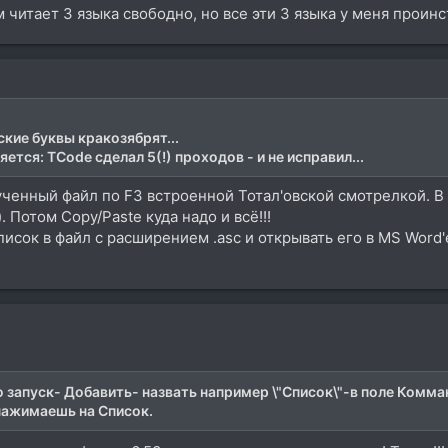
м читает 3 языка свободно, но все эти 3 языка у меня проинст
ские буквы кракозябрят...
ляется: TCode сделал 5(!) проходов - и не исправил...
ченный файл по F3 встроенной Тотал'овской смотрелкой. В
 Потом Copy/Paste куда надо и всё!!!
писок в файл с расширением .asc и открывать его в MS Word
запуск- Добавить- назвать например \"Список\"-в поле Комман
нажимаешь на Список.