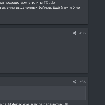
ется посредством утилиты TCode
на именно выделенных файлов. Ещё б путя б не
#35
#36
да :Notepad.exe ,в поле параметры: %F