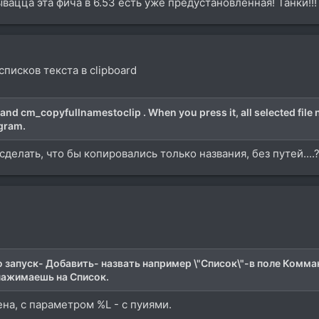
зывацца эта фича в 6.53 есть уже предустановленная! Танки!!
писков текста в clipboard
nd cm_copyfullnamestoclip . When you press it, all selected file 
gram.
 сделать, что бы копировались только названия, без путей....
запуск- Добавить- назвать например \"Список\"-в поле Комман
нажимаешь на Список.
на, с параметром %L - с пуиями.