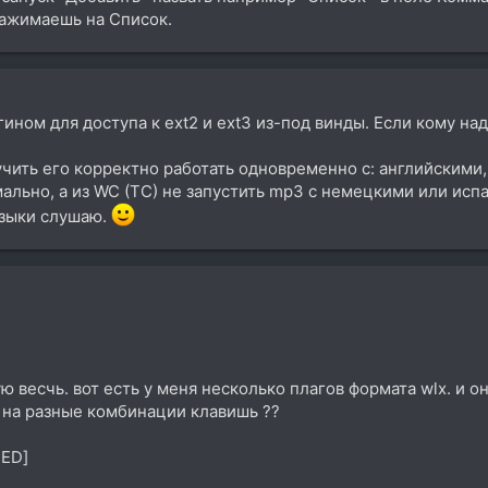
ажимаешь на Список.
ином для доступа к ext2 и ext3 из-под винды. Если кому над
аучить его корректно работать одновременно с: английским
ально, а из WC (TC) не запустить mp3 с немецкими или испа
узыки слушаю.
ю весчь. вот есть у меня несколько плагов формата wlx. и он
 на разные комбинации клавишь ??
ED]