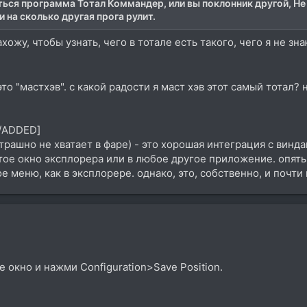
ться программа Тотал Коммандер, или вы поклонник другой, Не 
 на сколько другая прога рулит.
ахожу, чтобы узнать, чего в тотале есть такого, чего я не з
то "мастхэв". с какой радости я маст хэв этот самый тотал?
[/ADDED]
страшно не хватает в фаре) - это хорошая интеграция с вин
тое окно эксплорера или в любое другое приложение. опять
меню, как в эксплорере. однако, это, собственно, и почти 
е окно и нажми Configuration>Save Position.