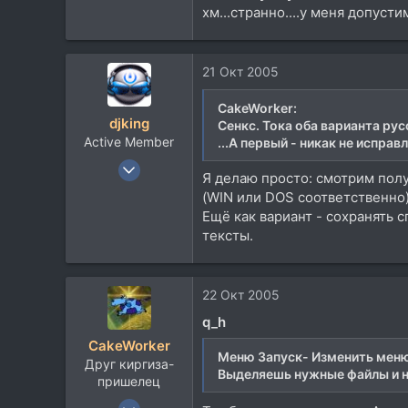
хм...странно....у меня допусти
113
47
Toronto, Canada
21 Окт 2005
www.fonkatz.com
CakeWorker:
djking
Сенкс. Тока оба варианта рус
Active Member
...А первый - никак не исправ
14 Ноя 2002
Я делаю просто: смотрим полу
694
(WIN или DOS соответственно).
73
Ещё как вариант - сохранять с
28
тексты.
49
musportal.com.ua
22 Окт 2005
q_h
CakeWorker
Меню Запуск- Изменить меню 
Друг киргиза-
Выделяешь нужные файлы и 
пришелец
10 Ноя 2002