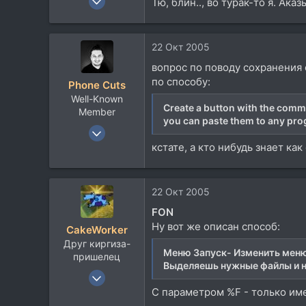
Тю, блин.., во турак-то я. Ака
11.234
5.947
22 Окт 2005
113
вопрос по поводу сохранения с
Севера
по способу:
Phone Cuts
Well-Known
Create a button with the comma
Member
you can paste them to any pro
7 Сен 2004
10.182
кстате, а кто нибудь знает как
1.253
113
22 Окт 2005
47
FON
Toronto, Canada
Ну вот же описан способ:
CakeWorker
www.fonkatz.com
Друг киргиза-
Меню Запуск- Изменить меню 
пришелец
Выделяешь нужные файлы и 
10 Ноя 2002
11.234
С параметром %F - только име