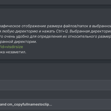
 графическое отображение размера файлов/папок в выбранн
 любую директорию и нажать Ctrl+Q. Выбранная директория
что очень удобно для определения их относительного разме
бранной директории.
id=visdirsize
ока незаметил.
mand cm_copyfullnamestoclip...