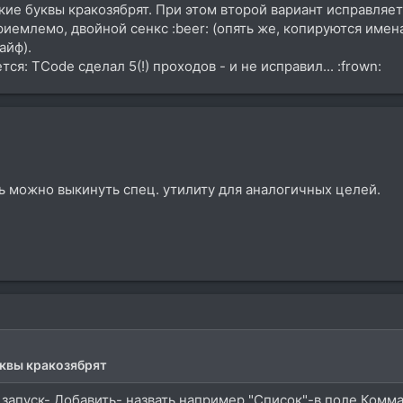
ские буквы кракозябрят. При этом второй вариант исправля
приемлемо, двойной сенкс :beer: (опять же, копируются име
айф).
ся: TCode сделал 5(!) проходов - и не исправил... :frown:
ь можно выкинуть спец. утилиту для аналогичных целей.
уквы кракозябрят
апуск- Добавить- назвать например "Список"-в поле Комман