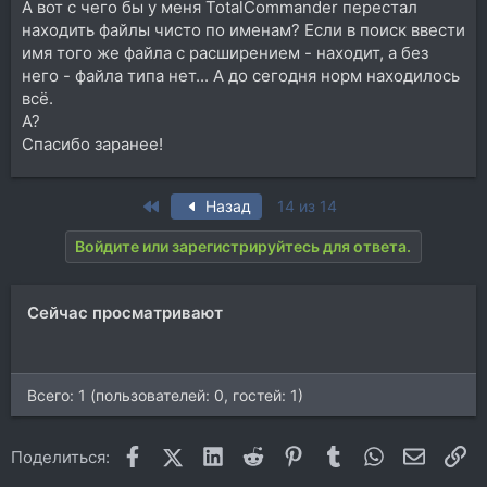
А вот с чего бы у меня TotalCommander перестал
находить файлы чисто по именам? Если в поиск ввести
имя того же файла с расширением - находит, а без
него - файла типа нет... А до сегодня норм находилось
всё.
А?
Спасибо заранее!
First
Назад
14 из 14
Войдите или зарегистрируйтесь для ответа.
Сейчас просматривают
Всего: 1 (пользователей: 0, гостей: 1)
Facebook
X (Twitter)
LinkedIn
Reddit
Pinterest
Tumblr
WhatsApp
Электр
Сс
Поделиться: