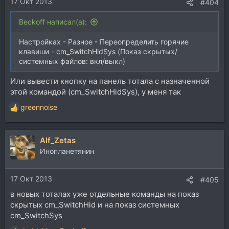
17 Окт 2013
:
#404
Beckoff написал(а):
Настройках - Разное - Переопределить горячие
клавиши - cm_SwitchHidSys (Показ скрытых/
системных файлов: вкл/выкл)
Или вывести кнопку на панель тотала с назначенной
этой командой (cm_SwitchHidSys), у меня так
greennoise
Р
е
а
Alf_Zetas
к
ц
Инопланетянин
и
и
17 Окт 2013
:
#405
в новых тоталах уже отдельные команды на показ
скрытых cm_SwitchHid и на показ системных
cm_SwitchSys