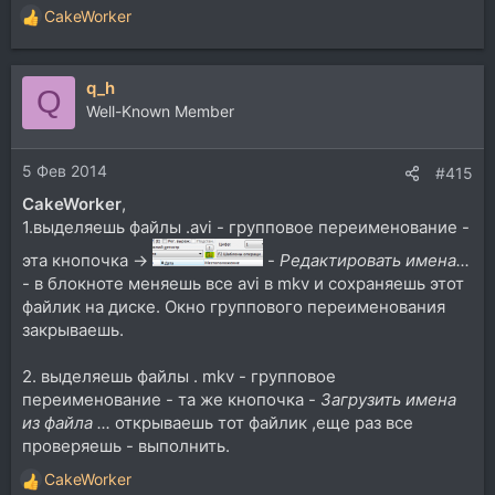
CakeWorker
Р
е
а
q_h
к
Q
ц
Well-Known Member
и
и
5 Фев 2014
:
#415
CakeWorker
,
1.выделяешь файлы .avi - групповое переименование -
эта кнопочка ->
-
Редактировать имена...
- в блокноте меняешь все avi в mkv и сохраняешь этот
файлик на диске. Окно группового переименования
закрываешь.
2. выделяешь файлы . mkv - групповое
переименование - та же кнопочка -
Загрузить имена
из файла ...
открываешь тот файлик ,еще раз все
проверяешь - выполнить.
CakeWorker
Р