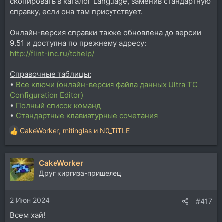
скопировать в каталог Language, заменив стандартную
справку, если она там присутствует.
Онлайн-версия справки также обновлена до версии
9.51 и доступна по прежнему адресу:
http://flint-inc.ru/tchelp/
Справочные таблицы:
•
Все ключи (онлайн-версия файла данных Ultra TC
Configuration Editor)
•
Полный список команд
•
Стандартные клавиатурные сочетания
CakeWorker
,
mitinglas
и
N0_TiTLE
Р
е
а
CakeWorker
к
ц
Друг киргиза-пришелец
и
и
2 Июн 2024
:
#417
Всем хай!