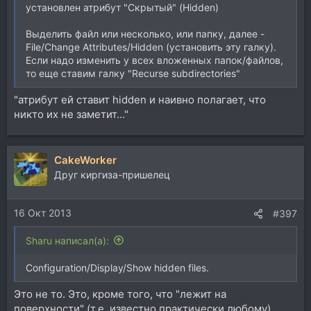
установлен атрибут "Скрытый" (Hidden)
Выделить файл или несколько, или папку, далее -
File/Change Attributes/Hidden (установить эту галку).
Если надо изменить у всех вложенных папок/файлов,
то еще ставим галку "Recurse subdirectories"
"атрибут ей ставит hidden и наивно полагает, что
никто их не заметит..."
CakeWorker
Друг киргиза-пришелец
16 Окт 2013
#397
Sharu написал(а):
Configuration/Display/Show hidden files.
Это не то. Это, кроме того, что "лежит на
поверхности" (т.е, известно практически любому),