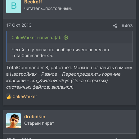
Beckoff
B
читатель..постоянный.
17 Окт 2013
#403
CakeWorker написал(а):
Чегой-то у меня это вообще ничего не делает.
TotalCommander7.5.
TotalCommander 8, работает. Можно назначить самому
в
Настройках - Разное - Переопределить горячие
клавиши - cm_SwitchHidSys (Показ скрытых/
системных файлов: вкл/выкл)
CakeWorker
Р
е
а
drobinkin
к
ц
Старый пират
и
и