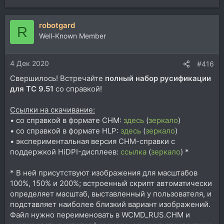
е
а
robotgard
к
R
ц
Well-Known Member
и
и
4 Дек 2020
:
#416
Свершилось! Встречайте
полный набор русификации
для TC 9.51
со справкой!
Ссылки на скачивание:
• со справкой в формате CHM:
здесь
(
зеркало
)
• со справкой в формате HLP:
здесь
(
зеркало
)
• экспериментальная версия CHM-справки с
поддержкой HiDPI-дисплеев:
ссылка
(
зеркало
) *
* В ней присутствуют изображения для масштабов
100%, 150% и 200%; встроенный скрипт автоматически
определяет масштаб, выставленный у пользователя, и
подставляет наиболее близкий вариант изображений.
Файл нужно переименовать в WCMD_RUS.CHM и