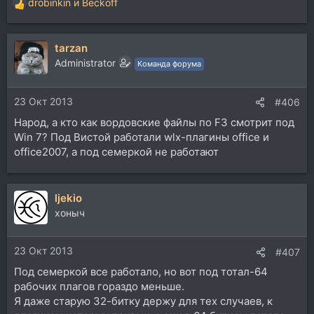
drobinkin
и
Beckoff
Р
е
а
tarzan
к
ц
Administrator
Команда форума
и
и
23 Окт 2013
:
#406
Народ, а кто как вордовские файлы по F3 смотрит под
Win 7? Под Вистой работали wlx-плагины office и
office2007, а под семеркой не работают
ljekio
хоныч
23 Окт 2013
#407
Под семеркой все работало, но вот под тотал-64
рабочих плагов гораздо меньше.
Я даже старую 32-битку держу для тех случаев, к