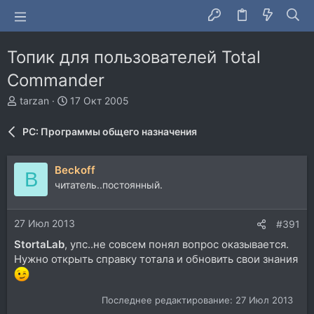
Топик для пользователей Total
Commander
А
Д
tarzan
17 Окт 2005
в
а
т
т
PC: Программы общего назначения
о
а
р
н
т
а
Beckoff
B
е
ч
читатель..постоянный.
м
а
ы
л
а
27 Июл 2013
#391
StortaLab
, упс..не совсем понял вопрос оказывается.
Нужно открыть справку тотала и обновить свои знания
Последнее редактирование:
27 Июл 2013