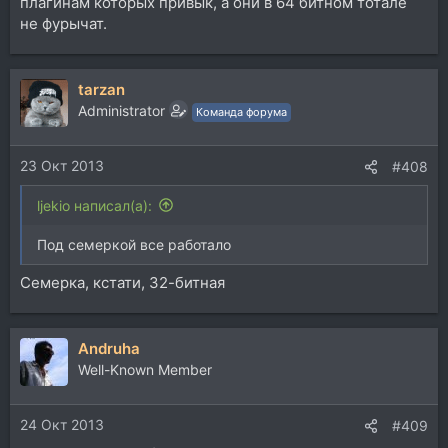
плагинам которых привык, а они в 64 битном тотале
не фурычат.
tarzan
Administrator
Команда форума
23 Окт 2013
#408
ljekio написал(а):
Под семеркой все работало
Семерка, кстати, 32-битная
Andruha
Well-Known Member
24 Окт 2013
#409