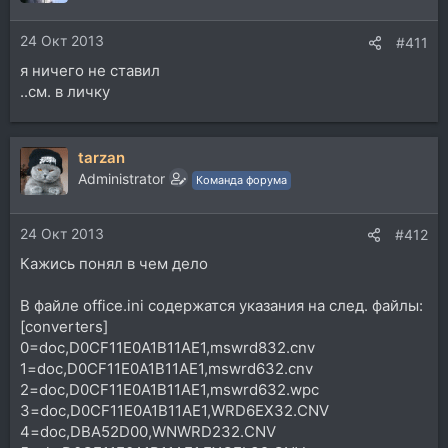
24 Окт 2013
#411
я ничего не ставил
..см. в личку
tarzan
Administrator
Команда форума
24 Окт 2013
#412
Кажись понял в чем дело
В файле office.ini содержатся указания на след. файлы:
[converters]
0=doc,D0CF11E0A1B11AE1,mswrd832.cnv
1=doc,D0CF11E0A1B11AE1,mswrd632.cnv
2=doc,D0CF11E0A1B11AE1,mswrd632.wpc
3=doc,D0CF11E0A1B11AE1,WRD6EX32.CNV
4=doc,DBA52D00,WNWRD232.CNV