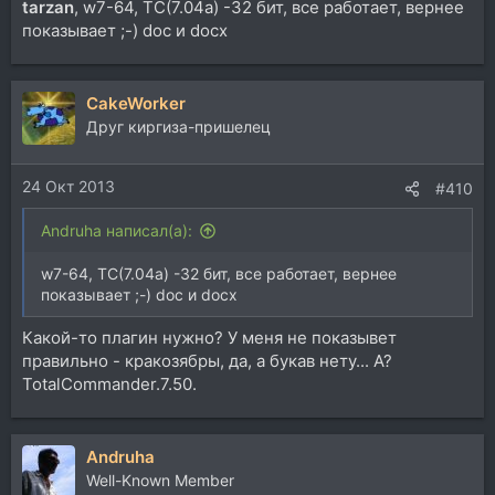
tarzan
, w7-64, TC(7.04а) -32 бит, все работает, вернее
показывает ;-) doc и docx
CakeWorker
Друг киргиза-пришелец
24 Окт 2013
#410
Andruha написал(а):
w7-64, TC(7.04а) -32 бит, все работает, вернее
показывает ;-) doc и docx
Какой-то плагин нужно? У меня не показывет
правильно - кракозябры, да, а букав нету... А?
TotalCommander.7.50.
Andruha
Well-Known Member