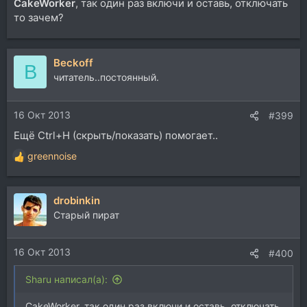
CakeWorker
, так один раз включи и оставь, отключать
то зачем?
Beckoff
B
читатель..постоянный.
16 Окт 2013
#399
Ещё Ctrl+H (скрыть/показать) помогает..
greennoise
Р
е
а
drobinkin
к
ц
Старый пират
и
и
16 Окт 2013
:
#400
Sharu написал(а):
CakeWorker, так один раз включи и оставь, отключать