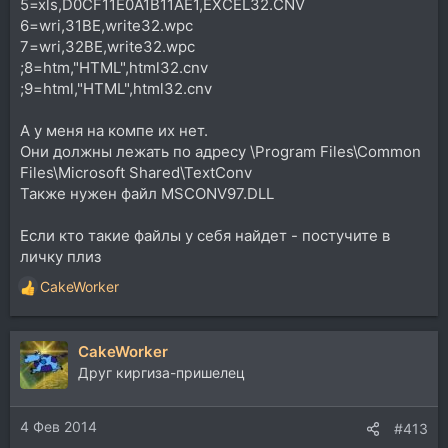
5=xls,D0CF11E0A1B11AE1,EXCEL32.CNV
6=wri,31BE,write32.wpc
7=wri,32BE,write32.wpc
;8=htm,"HTML",html32.cnv
;9=html,"HTML",html32.cnv
А у меня на компе их нет.
Они должны лежать по адресу \Program Files\Common
Files\Microsoft Shared\TextConv
Также нужен файл MSCONV97.DLL
Если кто такие файлы у себя найдет - постучите в
личку плиз
CakeWorker
Р
е
а
CakeWorker
к
ц
Друг киргиза-пришелец
и
и
4 Фев 2014
:
#413