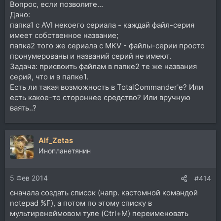
Вопрос, если позволите...
Дано:
папка1 с AVI некоего сериала - каждай файл-серия
имеет собственное название;
папка2 того же сериала с MKV - файлы-серии просто
пронумерованы и названий серий не имеют.
Задача: присвоить файлам в папке2 те же названия
серий, что и в папке1.
Есть ли такая возможность в TotalCommander'е? Или
есть какое-то стороннее средство? Или вручную
ваять..?
Alf_Zetas
Инопланетянин
5 Фев 2014
#414
сначала создать список (напр. кастомной командой
notepad %F), а потом по этому списку в
мультиренеймовом туле (Ctrl+M) переименовать